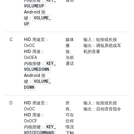
内核按键
：
通话
VOLUMEUP
Android 按
VOLUME
_
键
：
UP
C
HID 用途页
：
媒体
输入
：短按或长按
0x0C
播
输出
：调低系统或耳
HID 用途
：
放、
机的音量
0x0EA
当前
KEY
_
内核按键
：
通话
VOLUMEDOWN
Android 按
VOLUME
_
键
：
DOWN
D
HID 用途页
：
所
输入
：短按或长按
0x0C
有。
输出
：启动语音指令
HID 用途
：
可在
0x0CF
任何
KEY
_
内核按键
：
情况
VOICECOMMAND
下触