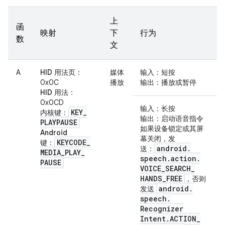
上
函
映射
下
行为
数
文
A
HID 用法页
：
媒体
输入
：短按
0x0C
播放
输出
：播放或暂停
HID 用法
：
0x0CD
输入
：长按
KEY
_
内核键
：
输出
：启动语音指令
PLAYPAUSE
如果设备锁定或其屏
Android
幕关闭，
发
KEYCODE
_
键
：
android
.
送
：
MEDIA
_
PLAY
_
speech
.
action
.
PAUSE
VOICE
_
SEARCH
_
HANDS
_
FREE
，否则
android
.
发送
speech
.
Recognizer
Intent
.
ACTION
_