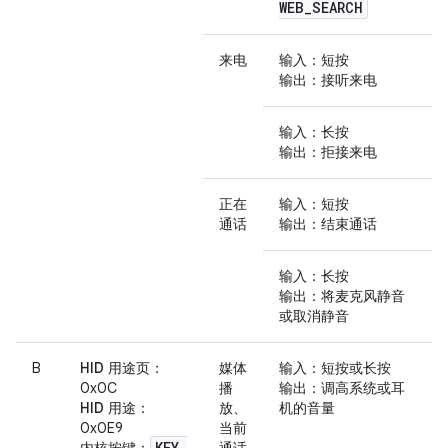
WEB
_
SEARCH
来电
输入
：短按
输出
：接听来电
输入
：长按
输出
：拒接来电
正在
输入
：短按
通话
输出
：结束通话
输入
：长按
输出
：将麦克风静音
或取消静音
B
HID 用途页
：
媒体
输入
：短按或长按
0x0C
播
输出
：调高系统或耳
HID 用途
：
放、
机的音量
0x0E9
当前
KEY
_