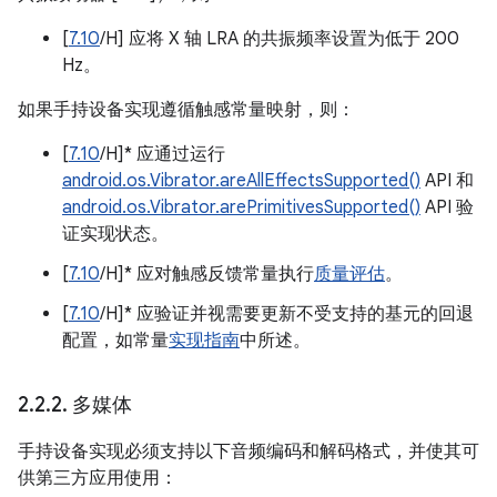
[
7.10
/H] 应将 X 轴 LRA 的共振频率设置为低于 200
Hz。
如果手持设备实现遵循触感常量映射，则：
[
7.10
/H]* 应通过运行
android.os.Vibrator.areAllEffectsSupported()
API 和
android.os.Vibrator.arePrimitivesSupported()
API 验
证实现状态。
[
7.10
/H]* 应对触感反馈常量执行
质量评估
。
[
7.10
/H]* 应验证并视需要更新不受支持的基元的回退
配置，如常量
实现指南
中所述。
2
.
2
.
2
.
多媒体
手持设备实现必须支持以下音频编码和解码格式，并使其可
供第三方应用使用：