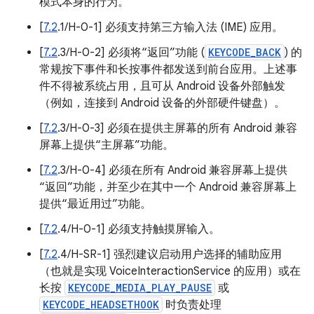
模式本身的行为。
[
7.2
.1/H-0-1] 必须支持第三方输入法 (IME) 应用。
[
7.2
.3/H-0-2] 必须将“返回”功能 (
KEYCODE_BACK
) 的
常规按下事件和长按事件都发送到前台应用。上述事
件不得被系统占用，且可从 Android 设备外部触发
（例如，连接到 Android 设备的外部硬件键盘）。
[
7.2
.3/H-0-3] 必须在提供主屏幕的所有 Android 兼容
屏幕上提供“主屏幕”功能。
[
7.2
.3/H-0-4] 必须在所有 Android 兼容屏幕上提供
“返回”功能，并至少在其中一个 Android 兼容屏幕上
提供“最近用过”功能。
[
7.2
.4/H-0-1] 必须支持触摸屏输入。
[
7.2
.4/H-SR-1] 强烈建议启动用户选择的辅助应用
（也就是实现 VoiceInteractionService 的应用）或在
长按
KEYCODE_MEDIA_PLAY_PAUSE
或
KEYCODE_HEADSETHOOK
时负责处理