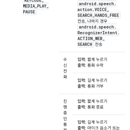
KEYCODE
_
android
.
speech
.
MEDIA
_
PLAY
_
action
.
VOICE
_
PAUSE
SEARCH
_
HANDS
_
FREE
전송, 나머지 경우
android
.
speech
.
Recognizer
Intent
.
ACTION
_
WEB
_
SEARCH
전송
수
입력
: 짧게 누르기
신
출력
: 통화 수락
전
화
입력
: 길게 누르기
출력
: 통화 거부
진
입력
: 짧게 누르기
행
출력
: 통화 종료
중
인
입력
: 길게 누르기
통
출력
: 마이크 음소거 또는