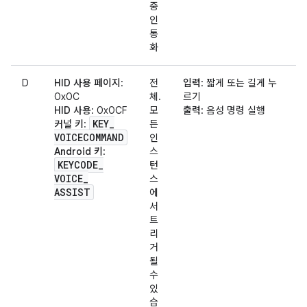
중
인
통
화
D
HID 사용 페이지
:
전
입력
: 짧게 또는 길게 누
0x0C
체.
르기
HID 사용
: 0x0CF
모
출력
: 음성 명령 실행
KEY
_
커널 키
:
든
VOICECOMMAND
인
Android 키
:
스
KEYCODE
_
턴
VOICE
_
스
ASSIST
에
서
트
리
거
될
수
있
습