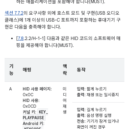
하는 애플리케이션을 포함해야 합니다(MUST).
섹션 7.7.2
의 요구사항 외에 호스트 모드 및 구현(USB 오디오
클래스)에 1개 이상의 USB-C 포트까지 포함하는 휴대기기 구
현은 다음을 충족해야 합니다.
[
7.8
.2.2/H-1-1] 다음과 같은 HID 코드의 소프트웨어 매
핑을 제공해야 합니다(MUST).
기
맥
매핑
동작
능
락
A
HID 사용 페이지
:
미
입력
: 짧게 누르기
0x0C
디
출력
: 재생 또는 일시중지
HID 사용
:
어
0x0CD
재
입력
: 길게 누르기
KEY
_
커널 키
:
생
출력
: 음성 명령 실행
PLAYPAUSE
전송
: 기기가 잠겨 있거나
Android 키
:
화면이 꺼진 경우