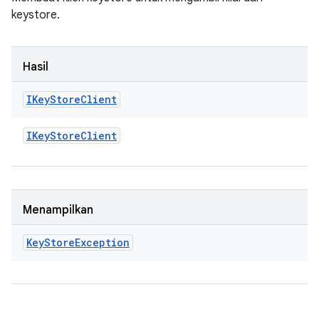
keystore.
Hasil
IKey
Store
Client
IKey
Store
Client
Menampilkan
Key
Store
Exception