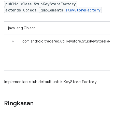
public class StubKeyStoreFactory
extends Object
implements
IKeyStoreFactory
java.lang.Object
↳
com.android.tradefed.util.keystore.StubKeyStoreFact
Implementasi stub default untuk KeyStore Factory
Ringkasan