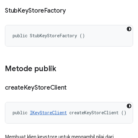
Stub
Key
Store
Factory
public StubKeyStoreFactory ()
Metode publik
create
Key
Store
Client
public 
IKeyStoreClient
 createKeyStoreClient ()
Membuat klien keystore untuk mengambil nilai dari