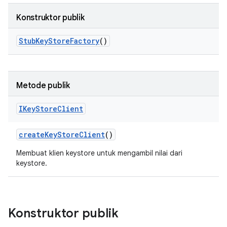
Konstruktor publik
Stub
Key
Store
Factory
()
Metode publik
IKey
Store
Client
create
Key
Store
Client
()
Membuat klien keystore untuk mengambil nilai dari
keystore.
Konstruktor publik