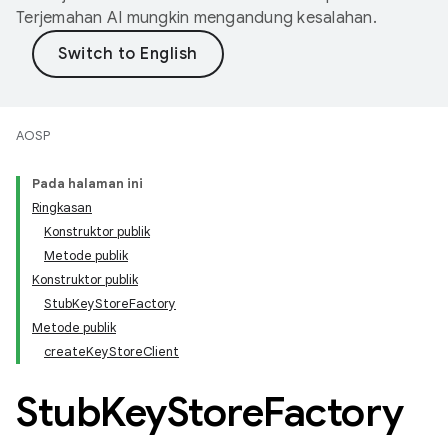
Terjemahan AI mungkin mengandung kesalahan.
AOSP
Pada halaman ini
Ringkasan
Konstruktor publik
Metode publik
Konstruktor publik
StubKeyStoreFactory
Metode publik
createKeyStoreClient
Stub
Key
Store
Factory