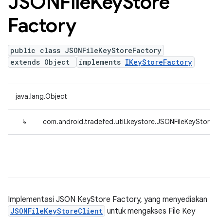
JSONFile
Key
Store
Factory
public class JSONFileKeyStoreFactory
extends Object
implements
IKeyStoreFactory
java.lang.Object
↳
com.android.tradefed.util.keystore.JSONFileKeyStoreF
Implementasi JSON KeyStore Factory, yang menyediakan
JSONFileKeyStoreClient
untuk mengakses File Key