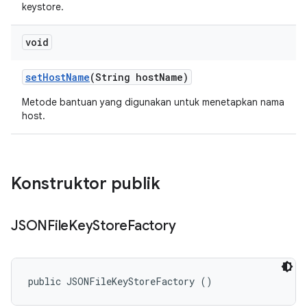
keystore.
void
set
Host
Name
(String host
Name)
Metode bantuan yang digunakan untuk menetapkan nama
host.
Konstruktor publik
JSONFile
Key
Store
Factory
public JSONFileKeyStoreFactory ()