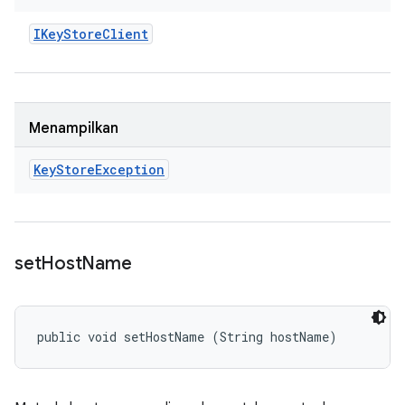
IKey
Store
Client
Menampilkan
Key
Store
Exception
set
Host
Name
public void setHostName (String hostName)