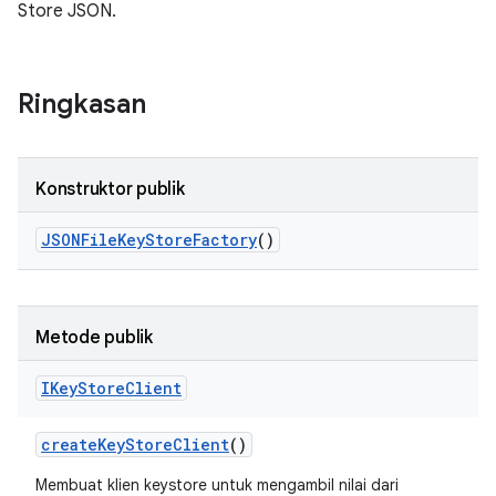
Store JSON.
Ringkasan
Konstruktor publik
JSONFile
Key
Store
Factory
()
Metode publik
IKey
Store
Client
create
Key
Store
Client
()
Membuat klien keystore untuk mengambil nilai dari