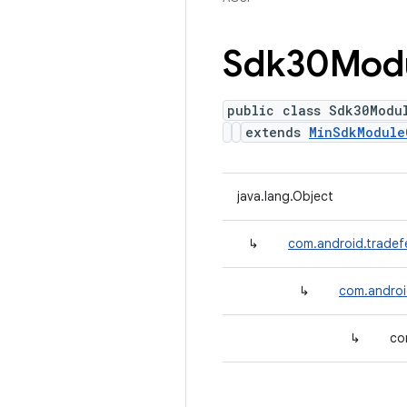
Sdk30Mod
public class Sdk30Modu
extends
MinSdkModule
java.lang.Object
↳
com.android.tradef
↳
com.androi
↳
co