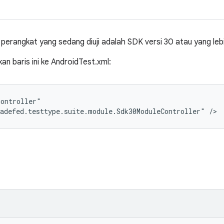
a perangkat yang sedang diuji adalah SDK versi 30 atau yang lebi
 baris ini ke AndroidTest.xml:
ontroller"

adefed.testtype.suite.module.Sdk30ModuleController" />