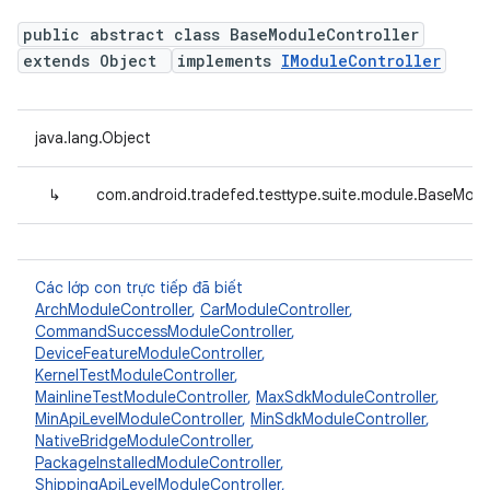
public abstract class BaseModuleController
extends Object
implements
IModuleController
java.lang.Object
↳
com.android.tradefed.testtype.suite.module.BaseModu
Các lớp con trực tiếp đã biết
ArchModuleController
,
CarModuleController
,
CommandSuccessModuleController
,
DeviceFeatureModuleController
,
KernelTestModuleController
,
MainlineTestModuleController
,
MaxSdkModuleController
,
MinApiLevelModuleController
,
MinSdkModuleController
,
NativeBridgeModuleController
,
PackageInstalledModuleController
,
ShippingApiLevelModuleController
,