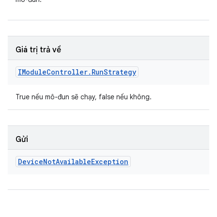
Giá trị trả về
IModule
Controller
.
Run
Strategy
True nếu mô-đun sẽ chạy, false nếu không.
Gửi
Device
Not
Available
Exception