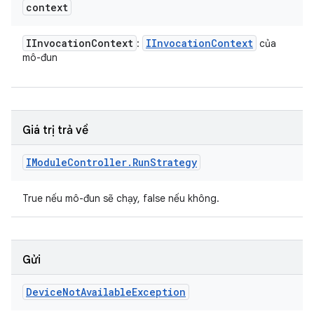
context
IInvocation
Context
IInvocation
Context
:
của
mô-đun
Giá trị trả về
IModule
Controller
.
Run
Strategy
True nếu mô-đun sẽ chạy, false nếu không.
Gửi
Device
Not
Available
Exception