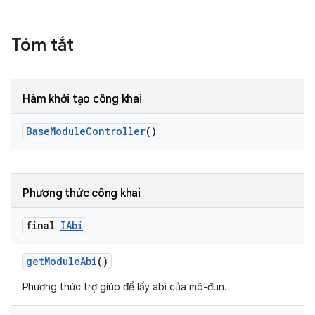
Tóm tắt
Hàm khởi tạo công khai
Base
Module
Controller
()
Phương thức công khai
final
IAbi
get
Module
Abi
()
Phương thức trợ giúp để lấy abi của mô-đun.