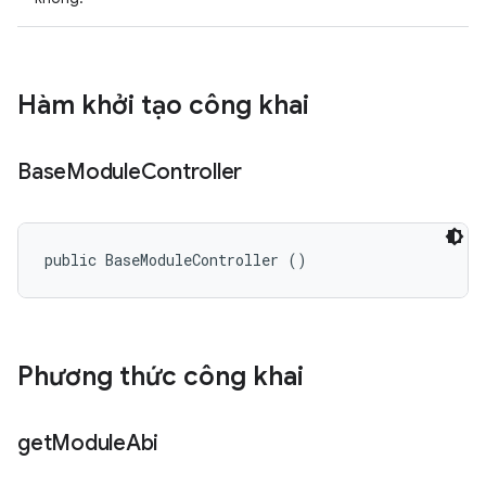
Hàm khởi tạo công khai
Base
Module
Controller
public BaseModuleController ()
Phương thức công khai
get
Module
Abi