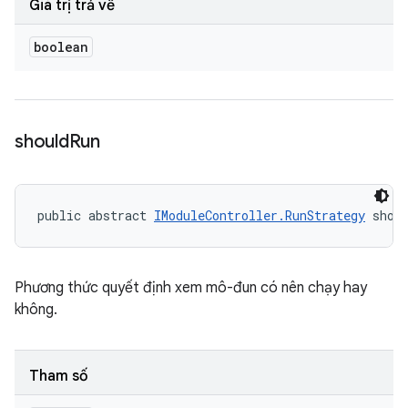
Giá trị trả về
boolean
should
Run
public abstract 
IModuleController.RunStrategy
 shou
Phương thức quyết định xem mô-đun có nên chạy hay
không.
Tham số