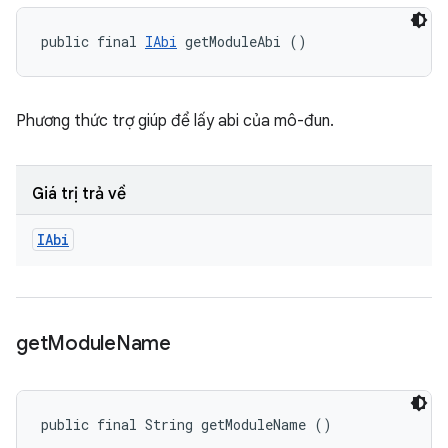
public final 
IAbi
 getModuleAbi ()
Phương thức trợ giúp để lấy abi của mô-đun.
Giá trị trả về
IAbi
get
Module
Name
public final String getModuleName ()