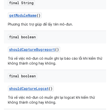
final String
get
Module
Name
()
Phương thức trợ giúp để lấy tên mô-đun.
final boolean
should
Capture
Bugreport
()
Trả về việc mô-đun có muốn ghi lại báo cáo lỗi khi kiểm thử
không thành công hay không.
final boolean
should
Capture
Logcat
()
Trả về việc mô-đun có muốn ghi lại logcat khi kiểm thử
không thành công hay không.