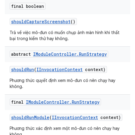
final boolean
should
Capture
Screenshot
()
Trả về việc mô-đun có muốn chụp ảnh màn hình khi thất
bại trong kiểm thử hay không.
abstract
IModule
Controller
.
Run
Strategy
should
Run
(
IInvocation
Context
context)
Phương thức quyết định xem mô-đun có nên chạy hay
không.
final
IModule
Controller
.
Run
Strategy
should
Run
Module
(
IInvocation
Context
context)
Phương thức xác định xem một mô-đun có nên chạy hay
không.