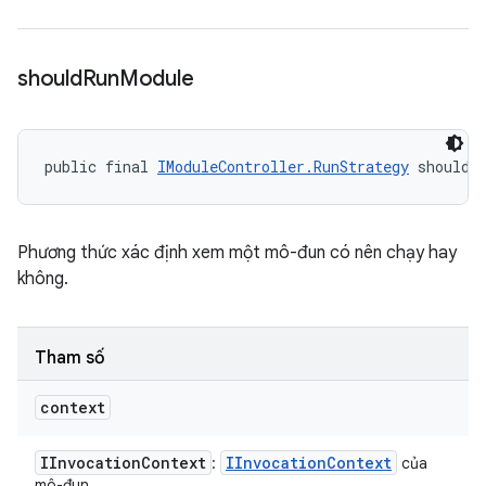
should
Run
Module
public final 
IModuleController.RunStrategy
 shouldR
Phương thức xác định xem một mô-đun có nên chạy hay
không.
Tham số
context
IInvocation
Context
IInvocation
Context
:
của
mô-đun.