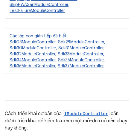
SkipHWASanModuleController
,
TestFailureModuleController
Các lớp con gián tiếp đã biết
Sdk28ModuleController
,
Sdk29ModuleController
,
Sdk30ModuleController
,
Sdk31ModuleController
,
Sdk32ModuleController
,
Sdk33ModuleController
,
Sdk34ModuleController
,
Sdk35ModuleController
,
Sdk36ModuleController
,
Sdk37ModuleController
Cách triển khai cơ bản của
IModuleController
cần
được triển khai để kiểm tra xem một mô-đun có nên chạy
hay không.