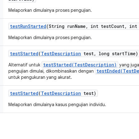
Melaporkan dimulainya proses pengujian.
test
Run
Started
(String run
Name
,
int test
Count
,
int 
Melaporkan dimulainya proses pengujian.
test
Started
(
Test
Description
test
,
long start
Time)
testStarted(TestDescription)
Alternatif untuk
yang jug
testEnded(TestDe
pengujian dimulai, dikombinasikan dengan
untuk pengukuran yang akurat.
test
Started
(
Test
Description
test)
Melaporkan dimulainya kasus pengujian individu.