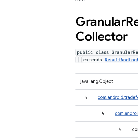
Granular
Re
Collector
public class GranularRe
extends
ResultAndLog
java.lang.Object
↳
com.android.tradefe
↳
com.androi
↳
co