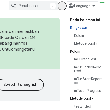
/
Pada halaman ini
Ringkasan
 kami dan memastikan
Kolom
OSP pada Q2 dan Q4.
Cabang manifes
Metode publik
SP. Untuk mengetahui
Kolom
mCurrentTest
mRunEndedRepo
rted
mRunStartReport
ed
mTestInProgress
Metode publik
testEnded