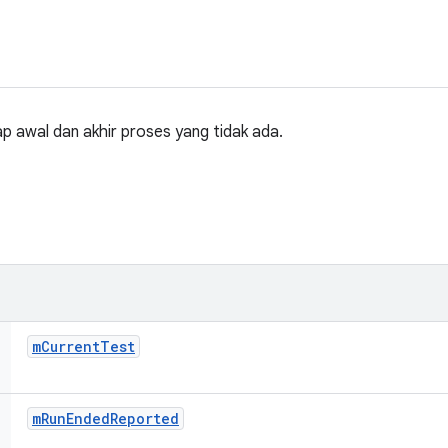
p awal dan akhir proses yang tidak ada.
m
Current
Test
m
Run
Ended
Reported