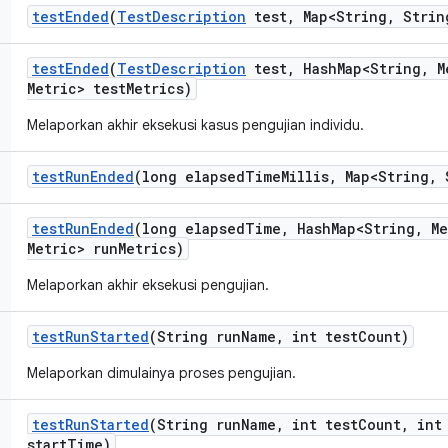
test
Ended
(
Test
Description
test
,
Map<String
,
Strin
test
Ended
(
Test
Description
test
,
Hash
Map<String
,
M
Metric> test
Metrics)
Melaporkan akhir eksekusi kasus pengujian individu.
test
Run
Ended
(long elapsed
Time
Millis
,
Map<String
,
S
test
Run
Ended
(long elapsed
Time
,
Hash
Map<String
,
Me
Metric> run
Metrics)
Melaporkan akhir eksekusi pengujian.
test
Run
Started
(String run
Name
,
int test
Count)
Melaporkan dimulainya proses pengujian.
test
Run
Started
(String run
Name
,
int test
Count
,
int 
start
Time)