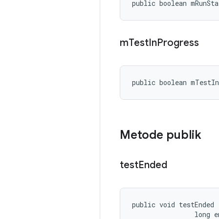
public boolean mRunSta
m
Test
In
Progress
public boolean mTestI
Metode publik
test
Ended
public void testEnded 
                long e