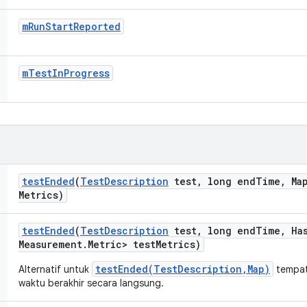
m
Run
Start
Reported
m
Test
In
Progress
test
Ended
(
Test
Description
test
,
long end
Time
,
Map
Metrics)
test
Ended
(
Test
Description
test
,
long end
Time
,
Ha
Measurement
.
Metric> test
Metrics)
testEnded(TestDescription,Map)
Alternatif untuk
tempat
waktu berakhir secara langsung.