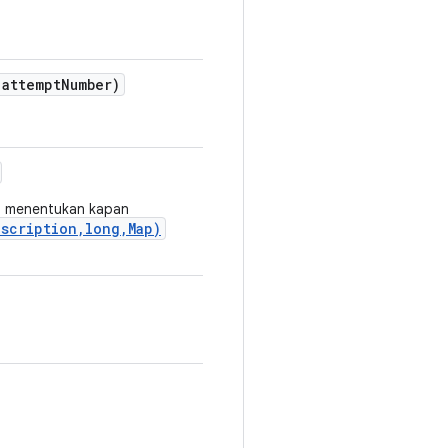
attempt
Number)
a menentukan kapan
scription,long,Map)