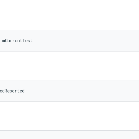
 mCurrentTest
edReported