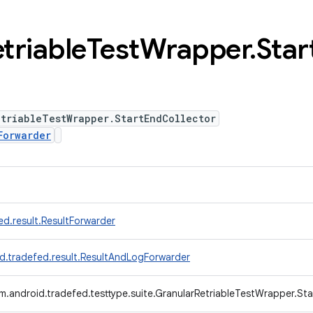
triable
Test
Wrapper
.
Star
triableTestWrapper.StartEndCollector
Forwarder
d.result.ResultForwarder
d.tradefed.result.ResultAndLogForwarder
m.android.tradefed.testtype.suite.GranularRetriableTestWrapper.St