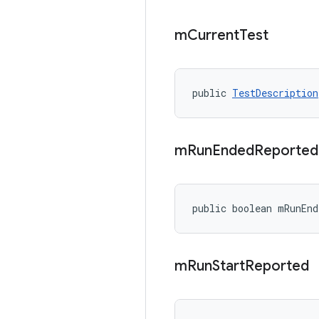
m
Current
Test
public 
TestDescription
m
Run
Ended
Reported
public boolean mRunEnd
m
Run
Start
Reported