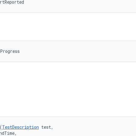
rtReported
nProgress
(
TestDescription
 test, 

ndTime, 
