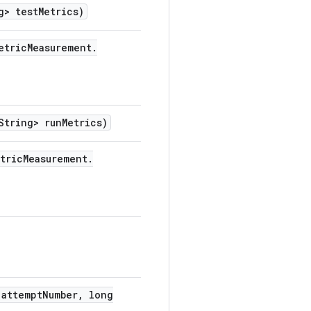
g> test
Metrics)
etric
Measurement
.
tring> run
Metrics)
tric
Measurement
.
attempt
Number
,
long