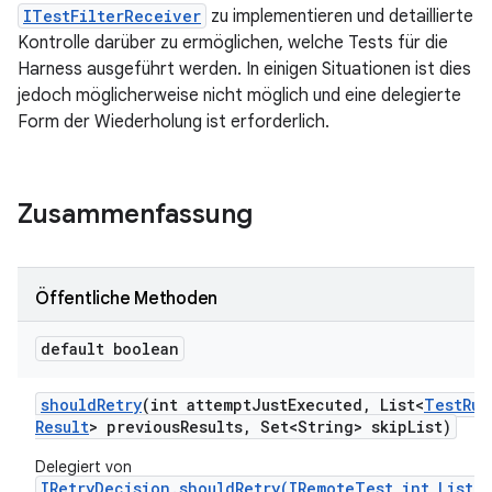
ITestFilterReceiver
zu implementieren und detaillierte
Kontrolle darüber zu ermöglichen, welche Tests für die
Harness ausgeführt werden. In einigen Situationen ist dies
jedoch möglicherweise nicht möglich und eine delegierte
Form der Wiederholung ist erforderlich.
Zusammenfassung
Öffentliche Methoden
default boolean
should
Retry
(int attempt
Just
Executed
,
List<
Test
Run
Result
> previous
Results
,
Set<String> skip
List)
Delegiert von
IRetryDecision.shouldRetry(IRemoteTest,int,List)
.