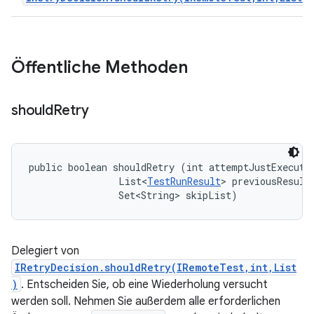
Öffentliche Methoden
should
Retry
public boolean shouldRetry (int attemptJustExecuted
                List<
TestRunResult
> previousResults
                Set<String> skipList)
Delegiert von
IRetryDecision.shouldRetry(IRemoteTest,int,List
)
. Entscheiden Sie, ob eine Wiederholung versucht
werden soll. Nehmen Sie außerdem alle erforderlichen