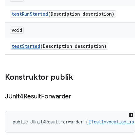
test
Run
Started
(Description description)
void
test
Started
(Description description)
Konstruktor publik
JUnit4Result
Forwarder
public JUnit4ResultForwarder (
ITestInvocationListe