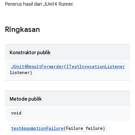
Penerus hasil dari JUnit4 Runner.
Ringkasan
Konstruktor publik
JUnit4Result
Forwarder
(
ITest
Invocation
Listener
listener)
Metode publik
void
test
Assumption
Failure
(Failure failure)