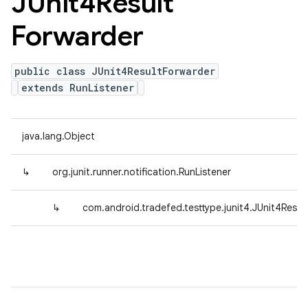
JUnit4Result
Forwarder
public class JUnit4ResultForwarder
extends RunListener
java.lang.Object
↳
org.junit.runner.notification.RunListener
↳
com.android.tradefed.testtype.junit4.JUnit4Resul