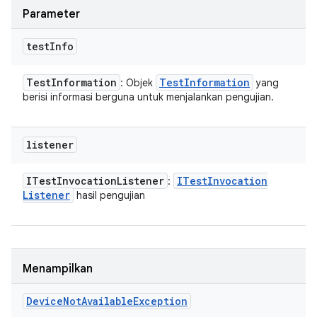
Parameter
test
Info
Test
Information
Test
Information
: Objek
yang
berisi informasi berguna untuk menjalankan pengujian.
listener
ITest
Invocation
Listener
ITest
Invocation
:
Listener
hasil pengujian
Menampilkan
Device
Not
Available
Exception