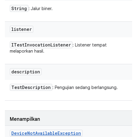
String
: Jalur biner.
listener
ITest
Invocation
Listener
: Listener tempat
melaporkan hasil.
description
Test
Description
: Pengujian sedang berlangsung.
Menampilkan
Device
Not
Available
Exception