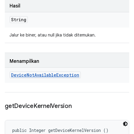
Hasil
String
Jalur ke biner, atau null jika tidak ditemukan.
Menampilkan
Device
Not
Available
Exception
get
Device
Kernel
Version
public Integer getDeviceKernelVersion ()