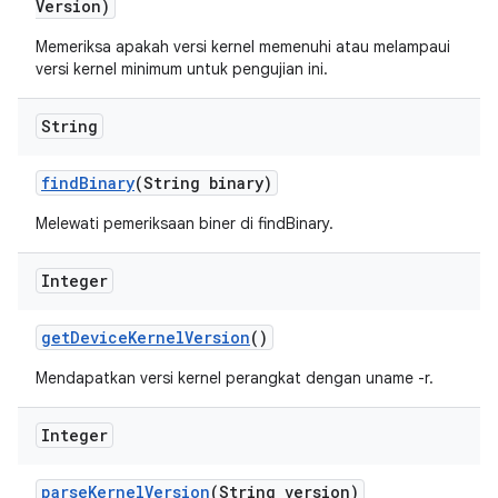
Version)
Memeriksa apakah versi kernel memenuhi atau melampaui
versi kernel minimum untuk pengujian ini.
String
find
Binary
(String binary)
Melewati pemeriksaan biner di findBinary.
Integer
get
Device
Kernel
Version
()
Mendapatkan versi kernel perangkat dengan uname -r.
Integer
parse
Kernel
Version
(String version)