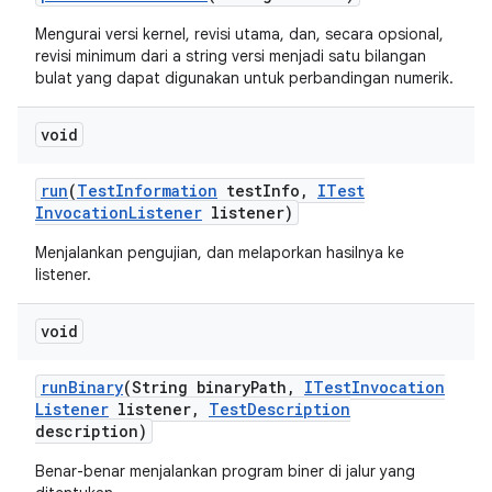
Mengurai versi kernel, revisi utama, dan, secara opsional,
revisi minimum dari a string versi menjadi satu bilangan
bulat yang dapat digunakan untuk perbandingan numerik.
void
run
(
Test
Information
test
Info
,
ITest
Invocation
Listener
listener)
Menjalankan pengujian, dan melaporkan hasilnya ke
listener.
void
run
Binary
(String binary
Path
,
ITest
Invocation
Listener
listener
,
Test
Description
description)
Benar-benar menjalankan program biner di jalur yang