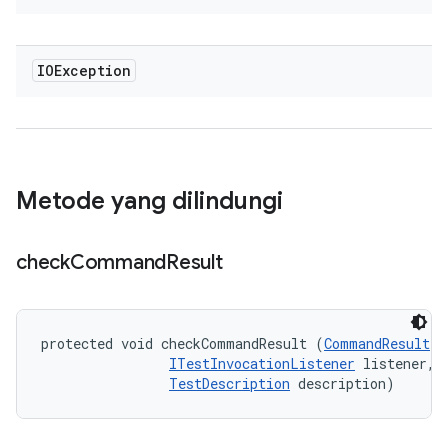
IOException
Metode yang dilindungi
check
Command
Result
protected void checkCommandResult (
CommandResult
 r
ITestInvocationListener
 listener, 

TestDescription
 description)