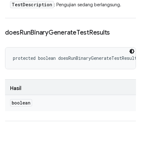
Test
Description
: Pengujian sedang berlangsung.
does
Run
Binary
Generate
Test
Results
protected boolean doesRunBinaryGenerateTestResults
Hasil
boolean