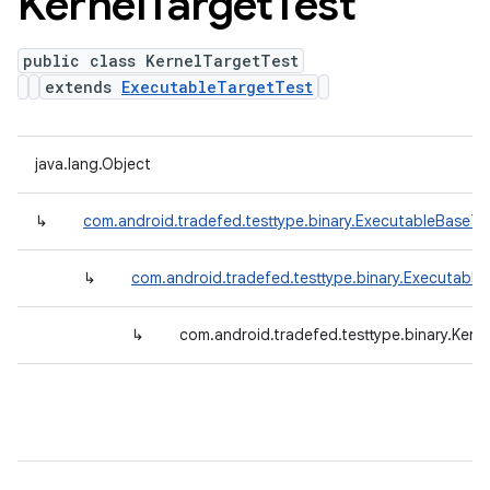
Kernel
Target
Test
public class KernelTargetTest
extends
ExecutableTargetTest
java.lang.Object
↳
com.android.tradefed.testtype.binary.ExecutableBaseTe
↳
com.android.tradefed.testtype.binary.Executable
↳
com.android.tradefed.testtype.binary.Kern