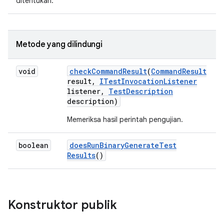
ditentukan.
Metode yang dilindungi
void
check
Command
Result
(
Command
Result
result
,
ITest
Invocation
Listener
listener
,
Test
Description
description)
Memeriksa hasil perintah pengujian.
boolean
does
Run
Binary
Generate
Test
Results
()
Konstruktor publik