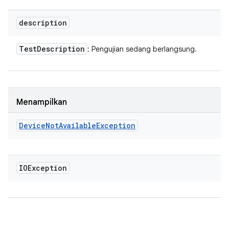
description
Test
Description
: Pengujian sedang berlangsung.
Menampilkan
Device
Not
Available
Exception
IOException