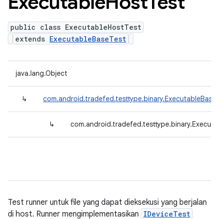
Executable
Host
Test
public class ExecutableHostTest
extends
ExecutableBaseTest
java.lang.Object
↳
com.android.tradefed.testtype.binary.ExecutableBase
↳
com.android.tradefed.testtype.binary.Execut
Test runner untuk file yang dapat dieksekusi yang berjalan
di host. Runner mengimplementasikan
IDeviceTest