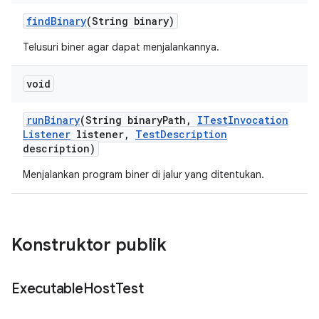
find
Binary
(String binary)
Telusuri biner agar dapat menjalankannya.
void
run
Binary
(String binary
Path
,
ITest
Invocation
Listener
listener
,
Test
Description
description)
Menjalankan program biner di jalur yang ditentukan.
Konstruktor publik
Executable
Host
Test