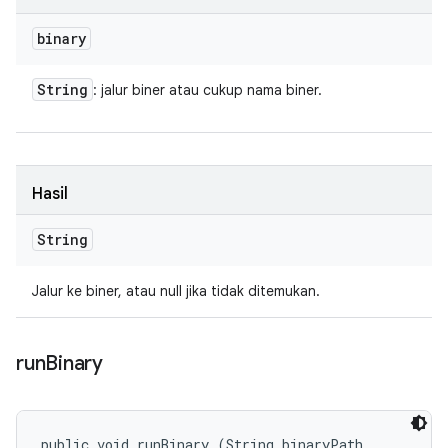
binary
String
: jalur biner atau cukup nama biner.
Hasil
String
Jalur ke biner, atau null jika tidak ditemukan.
run
Binary
public void runBinary (String binaryPath, 
