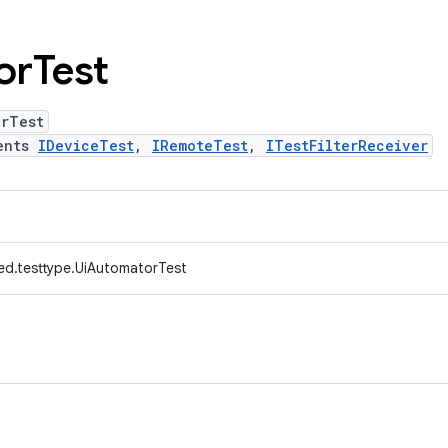
or
Test
orTest
ents
IDeviceTest
,
IRemoteTest
,
ITestFilterReceiver
ed.testtype.UiAutomatorTest