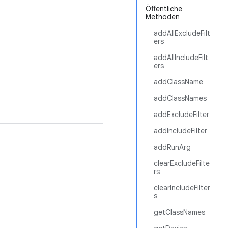
Öffentliche
Methoden
addAllExcludeFilt
ers
addAllIncludeFilt
ers
addClassName
addClassNames
addExcludeFilter
addIncludeFilter
addRunArg
clearExcludeFilte
rs
clearIncludeFilter
s
getClassNames