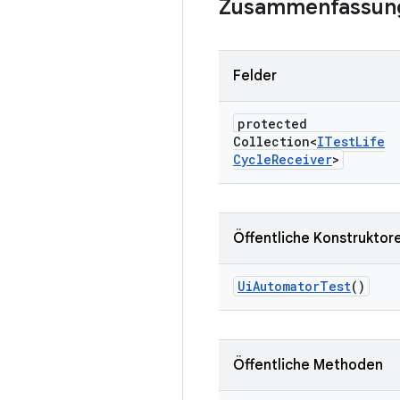
Zusammenfassun
Felder
protected
Collection<
ITest
Life
Cycle
Receiver
>
Öffentliche Konstruktor
Ui
Automator
Test
()
Öffentliche Methoden