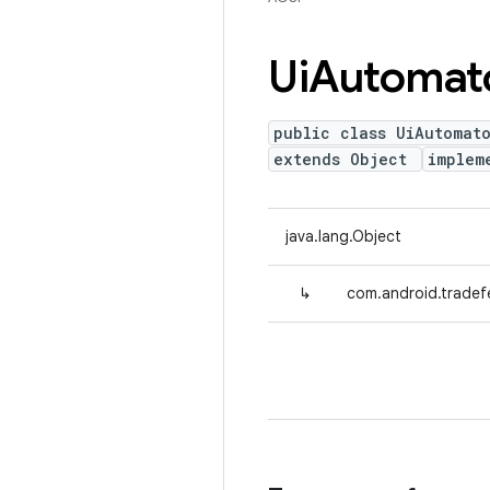
Ui
Automat
public class UiAutomat
extends Object
implem
java.lang.Object
↳
com.android.tradef