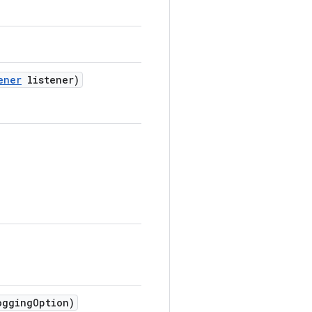
ener
listener)
gging
Option)