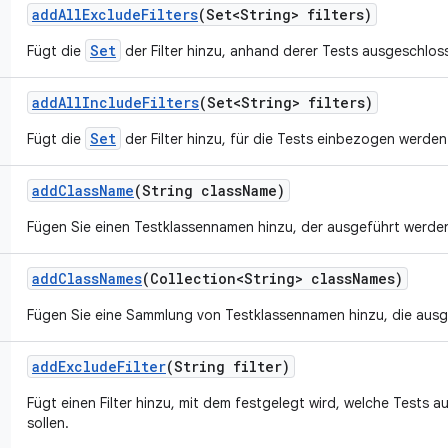
add
All
Exclude
Filters
(Set<String> filters)
Set
Fügt die
der Filter hinzu, anhand derer Tests ausgeschlos
add
All
Include
Filters
(Set<String> filters)
Set
Fügt die
der Filter hinzu, für die Tests einbezogen werden 
add
Class
Name
(String class
Name)
Fügen Sie einen Testklassennamen hinzu, der ausgeführt werden
add
Class
Names
(Collection<String> class
Names)
Fügen Sie eine Sammlung von Testklassennamen hinzu, die ausg
add
Exclude
Filter
(String filter)
Fügt einen Filter hinzu, mit dem festgelegt wird, welche Tests
sollen.