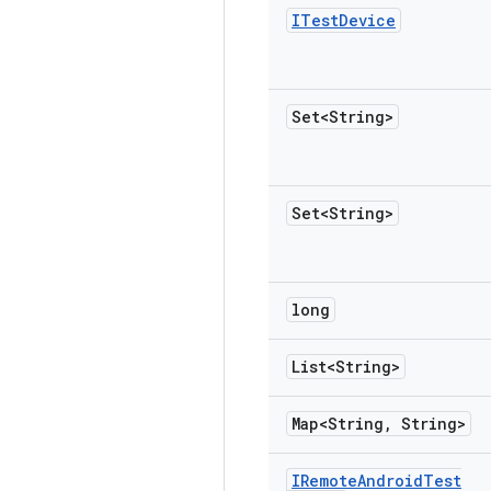
ITest
Device
Set<String>
Set<String>
long
List<String>
Map<String
,
String>
IRemote
Android
Test