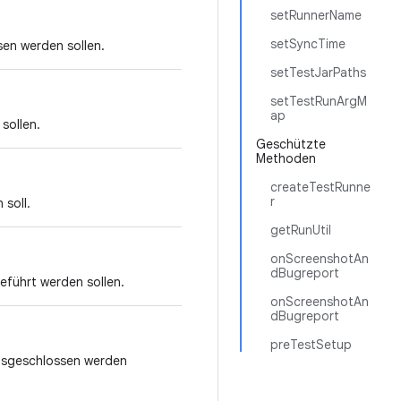
setRunnerName
setSyncTime
sen werden sollen.
setTestJarPaths
setTestRunArgM
ap
sollen.
Geschützte
Methoden
createTestRunne
r
 soll.
getRunUtil
onScreenshotAn
dBugreport
eführt werden sollen.
onScreenshotAn
dBugreport
preTestSetup
 ausgeschlossen werden