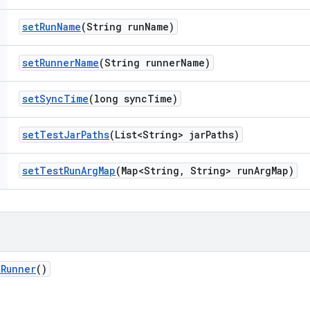
set
Run
Name
(String run
Name)
set
Runner
Name
(String runner
Name)
set
Sync
Time
(long sync
Time)
set
Test
Jar
Paths
(List<String> jar
Paths)
set
Test
Run
Arg
Map
(Map<String
,
String> run
Arg
Map)
t
Runner
()