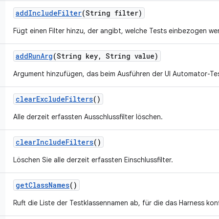
add
Include
Filter
(String filter)
Fügt einen Filter hinzu, der angibt, welche Tests einbezogen we
add
Run
Arg
(String key
,
String value)
Argument hinzufügen, das beim Ausführen der UI Automator-Te
clear
Exclude
Filters
()
Alle derzeit erfassten Ausschlussfilter löschen.
clear
Include
Filters
()
Löschen Sie alle derzeit erfassten Einschlussfilter.
get
Class
Names
()
Ruft die Liste der Testklassennamen ab, für die das Harness konfi