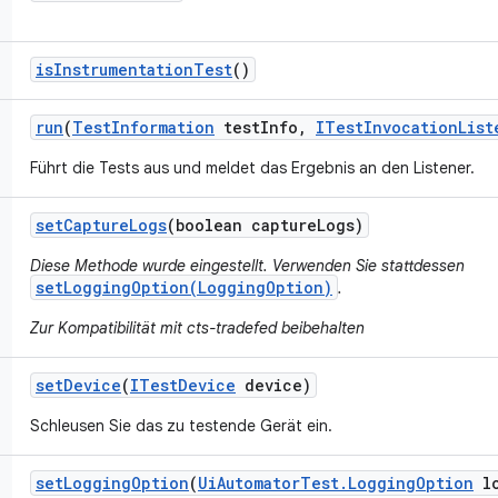
is
Instrumentation
Test
()
run
(
Test
Information
test
Info
,
ITest
Invocation
List
Führt die Tests aus und meldet das Ergebnis an den Listener.
set
Capture
Logs
(boolean capture
Logs)
Diese Methode wurde eingestellt. Verwenden Sie stattdessen
setLoggingOption(LoggingOption)
.
Zur Kompatibilität mit cts-tradefed beibehalten
set
Device
(
ITest
Device
device)
Schleusen Sie das zu testende Gerät ein.
set
Logging
Option
(
Ui
Automator
Test
.
Logging
Option
lo