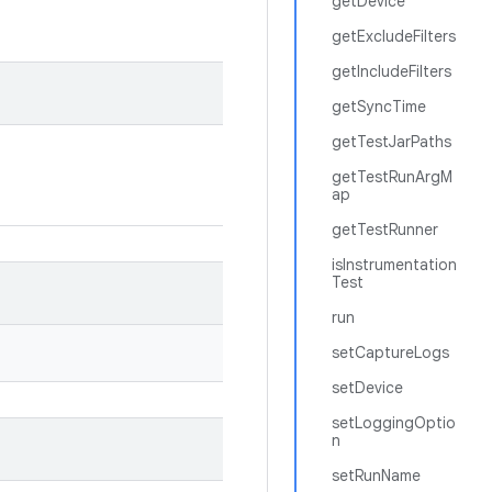
getDevice
getExcludeFilters
getIncludeFilters
getSyncTime
getTestJarPaths
getTestRunArgM
ap
getTestRunner
isInstrumentation
Test
run
setCaptureLogs
setDevice
setLoggingOptio
n
setRunName