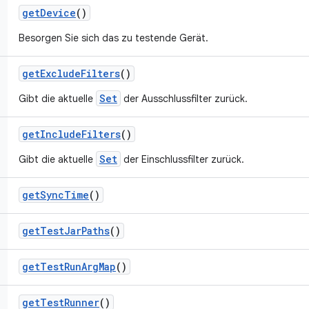
get
Device
()
Besorgen Sie sich das zu testende Gerät.
get
Exclude
Filters
()
Set
Gibt die aktuelle
der Ausschlussfilter zurück.
get
Include
Filters
()
Set
Gibt die aktuelle
der Einschlussfilter zurück.
get
Sync
Time
()
get
Test
Jar
Paths
()
get
Test
Run
Arg
Map
()
get
Test
Runner
()