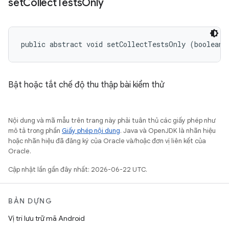
set
Collect
Tests
Only
public abstract void setCollectTestsOnly (boolean 
Bật hoặc tắt chế độ thu thập bài kiểm thử
Nội dung và mã mẫu trên trang này phải tuân thủ các giấy phép như
mô tả trong phần
Giấy phép nội dung
. Java và OpenJDK là nhãn hiệu
hoặc nhãn hiệu đã đăng ký của Oracle và/hoặc đơn vị liên kết của
Oracle.
Cập nhật lần gần đây nhất: 2026-06-22 UTC.
BẢN DỰNG
Vị trí lưu trữ mã Android