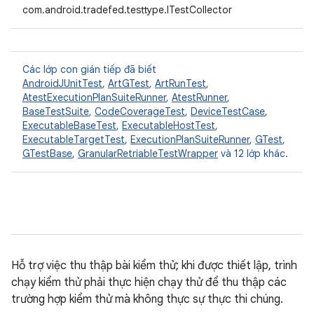
com.android.tradefed.testtype.ITestCollector
Các lớp con gián tiếp đã biết
AndroidJUnitTest
,
ArtGTest
,
ArtRunTest
,
AtestExecutionPlanSuiteRunner
,
AtestRunner
,
BaseTestSuite
,
CodeCoverageTest
,
DeviceTestCase
,
ExecutableBaseTest
,
ExecutableHostTest
,
ExecutableTargetTest
,
ExecutionPlanSuiteRunner
,
GTest
,
GTestBase
,
GranularRetriableTestWrapper
và 12 lớp khác.
Hỗ trợ việc thu thập bài kiểm thử; khi được thiết lập, trình
chạy kiểm thử phải thực hiện chạy thử để thu thập các
trường hợp kiểm thử mà không thực sự thực thi chúng.