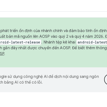
phát triển ổn định của nhánh chính và đảm bảo tính ổn địn
ẽ xuất bản mã nguồn lên AOSP vào quý 2 và quý 4 năm 2026.
droid-latest-release
. Nhánh tệp kê khai
android-lates
h gần đây nhất được chuyển đến AOSP. Để biết thêm thông t
OSP
.
gle sử dụng công nghệ AI để dịch nội dung sang ngôn
h bằng AI có thể có lỗi.