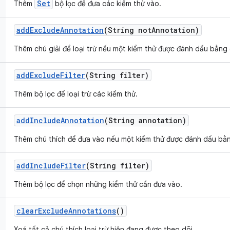
Set
Thêm
bộ lọc để đưa các kiểm thử vào.
add
Exclude
Annotation
(String not
Annotation)
Thêm chú giải để loại trừ nếu một kiểm thử được đánh dấu bằng 
add
Exclude
Filter
(String filter)
Thêm bộ lọc để loại trừ các kiểm thử.
add
Include
Annotation
(String annotation)
Thêm chú thích để đưa vào nếu một kiểm thử được đánh dấu bằn
add
Include
Filter
(String filter)
Thêm bộ lọc để chọn những kiểm thử cần đưa vào.
clear
Exclude
Annotations
()
Xoá tất cả chú thích loại trừ hiện đang được theo dõi.