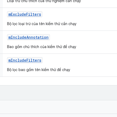
Loại trừ chú thích của thử nghiệm cần chạy
m
Exclude
Filters
Bộ lọc loại trừ của tên kiểm thử cần chạy
m
Include
Annotation
Bao gồm chú thích của kiểm thử để chạy
m
Include
Filters
Bộ lọc bao gồm tên kiểm thử để chạy