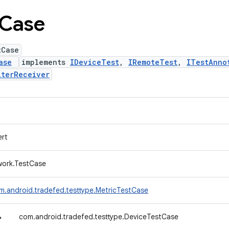
Case
tCase
ase
implements
IDeviceTest
,
IRemoteTest
,
ITestAnno
lterReceiver
ert
ework.TestCase
m.android.tradefed.testtype.MetricTestCase
↳
com.android.tradefed.testtype.DeviceTestCase