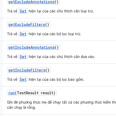
get
Exclude
Annotations
()
Set
Trả về
hiện tại của các chú thích cần loại trừ.
get
Exclude
Filters
()
Set
Trả về
hiện tại của các bộ lọc loại trừ.
get
Include
Annotations
()
Set
Trả về
hiện tại của các chú thích cần đưa vào.
get
Include
Filters
()
Set
Trả về
hiện tại của các bộ lọc bao gồm.
run
(Test
Result result)
Ghi đè phương thức mẹ để chạy tất cả các phương thức kiểm th
cần chạy là rỗng.