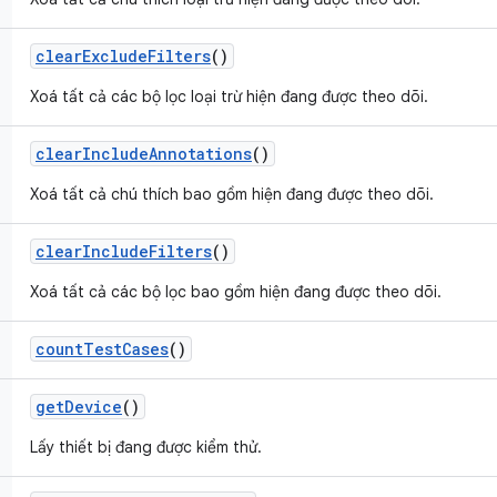
clear
Exclude
Filters
()
Xoá tất cả các bộ lọc loại trừ hiện đang được theo dõi.
clear
Include
Annotations
()
Xoá tất cả chú thích bao gồm hiện đang được theo dõi.
clear
Include
Filters
()
Xoá tất cả các bộ lọc bao gồm hiện đang được theo dõi.
count
Test
Cases
()
get
Device
()
Lấy thiết bị đang được kiểm thử.