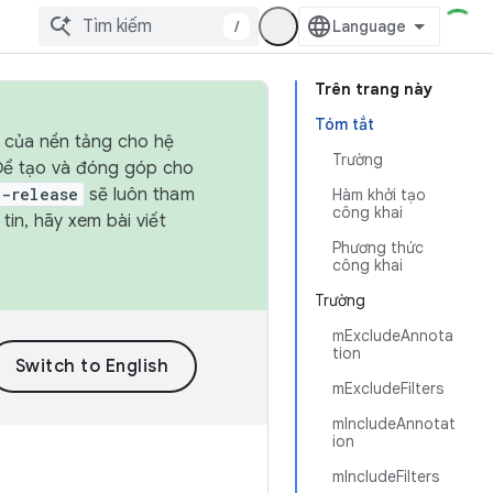
/
Trên trang này
Tóm tắt
h của nền tảng cho hệ
Trường
 Để tạo và đóng góp cho
t-release
sẽ luôn tham
Hàm khởi tạo
công khai
in, hãy xem bài viết
Phương thức
công khai
Trường
mExcludeAnnota
tion
mExcludeFilters
mIncludeAnnotat
ion
mIncludeFilters