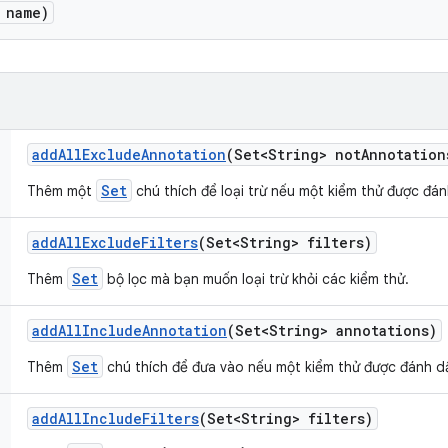
 name)
add
All
Exclude
Annotation
(Set<String> not
Annotation
Set
Thêm một
chú thích để loại trừ nếu một kiểm thử được đá
add
All
Exclude
Filters
(Set<String> filters)
Set
Thêm
bộ lọc mà bạn muốn loại trừ khỏi các kiểm thử.
add
All
Include
Annotation
(Set<String> annotations)
Set
Thêm
chú thích để đưa vào nếu một kiểm thử được đánh d
add
All
Include
Filters
(Set<String> filters)