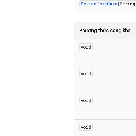
Device
Test
Case
(String
Phương thức công khai
void
void
void
void