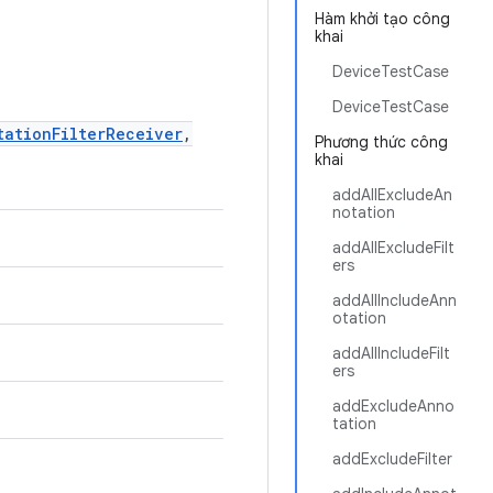
Hàm khởi tạo công
khai
DeviceTestCase
DeviceTestCase
tationFilterReceiver
,
Phương thức công
khai
addAllExcludeAn
notation
addAllExcludeFilt
ers
addAllIncludeAnn
otation
addAllIncludeFilt
ers
addExcludeAnno
tation
addExcludeFilter