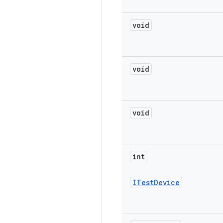
void
void
void
int
ITest
Device