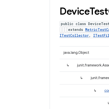
Device
Test
public class DeviceTes
extends
MetricTestC
ITestCollector
,
ITestFi
java.lang.Object
↳
junit.framework.Ass
↳
junit.fram
↳
co