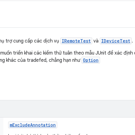
hụ trợ cung cấp các dịch vụ
IRemoteTest
và
IDeviceTest
.
n muốn triển khai các kiểm thử tuân theo mẫu JUnit để xác định
ăng khác của tradefed, chẳng hạn như
Option
m
Exclude
Annotation