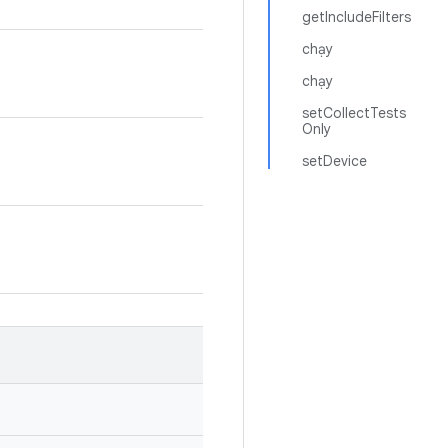
getIncludeFilters
chạy
chạy
setCollectTests
Only
setDevice