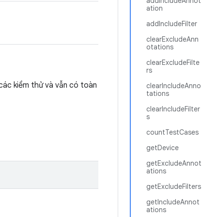
addIncludeAnnot
ation
addIncludeFilter
clearExcludeAnn
otations
clearExcludeFilte
rs
 các kiểm thử và vẫn có toàn
clearIncludeAnno
tations
clearIncludeFilter
s
countTestCases
getDevice
getExcludeAnnot
ations
getExcludeFilters
getIncludeAnnot
ations