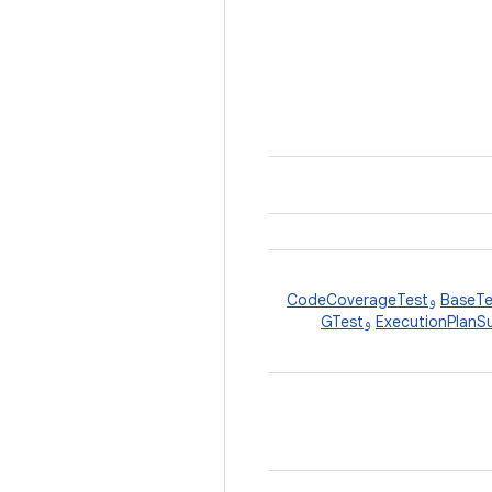
BaseTe
و
CodeCoverageTest
ExecutionPlanS
و
GTest