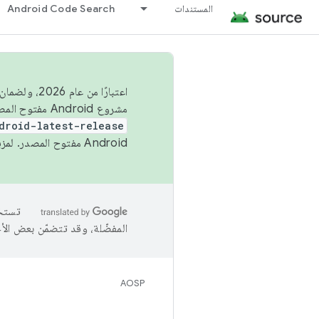
المستندات
Android Code Search
اعتبارًا من
مشروع Android مفتوح المصدر (AOSP) في الربعَين الثاني والرابع. لبناء مشروع Android مفتوح المصدر والمساهمة فيه، استخدِم
droid-latest-release
Android مفتوح المصدر. لمزيد من المعلومات، يُرجى الاطّلاع على
المفضّلة، وقد تتضمّن بعض الأ
AOSP