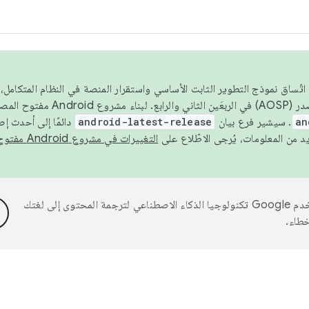
 عام 2026، ولضمان اتّساق نموذج التطوير الثابت الأساسي واستقرار المنصة في النظام المت
an
. سيشير فرع بيان
android-latest-release
دائمًا إلى أحدث إ
التغييرات في مشروع Android مفتوح المصدر
تستخدم Google تكنولوجيا الذكاء الاصطناعي لترجمة المحتوى إلى لغتك
خطاء.