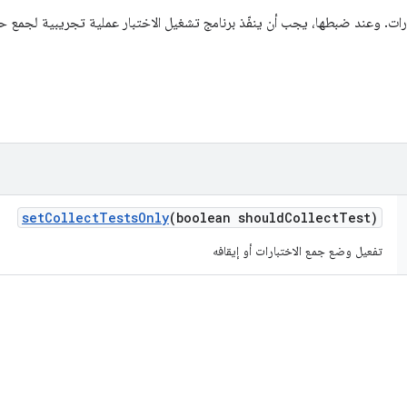
رات. وعند ضبطها، يجب أن ينفّذ برنامج تشغيل الاختبار عملية تجريبية لجمع حالا
set
Collect
Tests
Only
(boolean should
Collect
Test)
تفعيل وضع جمع الاختبارات أو إيقافه