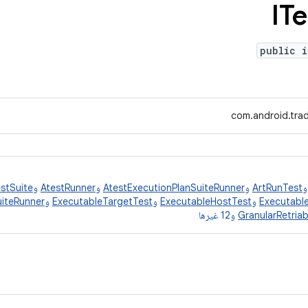
ITe
public i
com.android.trad
ArtRunTest
و
AtestExecutionPlanSuiteRunner
و
AtestRunner
و
stSuite
Executabl
و
ExecutableHostTest
و
ExecutableTargetTest
و
uiteRunner
GranularRetria
و12 غيرها