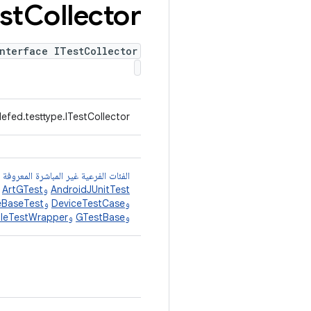
st
Collector
nterface ITestCollector
efed.testtype.ITestCollector
الفئات الفرعية غير المباشرة المعروفة
AndroidJUnitTest
و
ArtGTest
و
و
DeviceTestCase
و
eBaseTest
و
GTestBase
و
bleTestWrapper