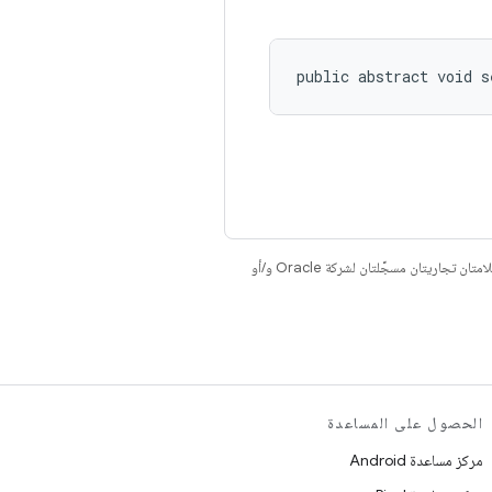
public abstract void s
. إنّ Java وOpenJDK هما علامتان تجاريتان مسجَّلتان لشركة Oracle و/أو
الحصول على المساعدة
مركز مساعدة Android