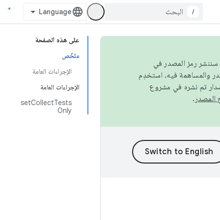
/
على هذه الصفحة
ملخّص
كامل، سننشر رمز المصدر في
الإجراءات العامة
صدار تم نشره في مشروع
الإجراءات العامة
.
setCollectTests
Only