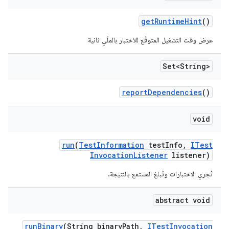
get
Runtime
Hint
()
عرض وقت التشغيل المتوقّع للاختبار بالملّي ثانية
Set<String>
report
Dependencies
()
void
run
(
Test
Information
test
Info
,
ITest
Invocation
Listener
listener)
تُجري الاختبارات وتُبلغ المستمع بالنتيجة.
abstract void
run
Binary
(String binary
Path
,
ITest
Invocation