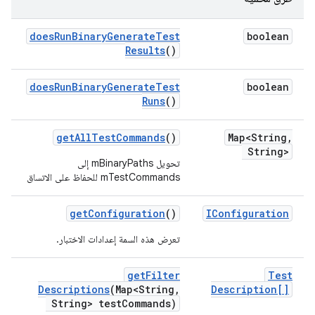
does
Run
Binary
Generate
Test
boolean
Results
()
does
Run
Binary
Generate
Test
boolean
Runs
()
get
All
Test
Commands
()
Map<String
,
String>
تحويل mBinaryPaths إلى
mTestCommands للحفاظ على الاتساق
get
Configuration
()
IConfiguration
تعرض هذه السمة إعدادات الاختبار.
get
Filter
Test
Descriptions
(Map<String
,
Description[]
String> test
Commands)