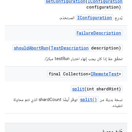
set
Configuration
(
IConfiguration
configuration)
IConfiguration
يُدرِج
المستخدَم.
Failure
Description
should
Abort
Run
(
Test
Description
description)
تحقَّق ممّا إذا كان يجب إنهاء اختبار testRun مبكرًا.
final Collection<
IRemote
Test
>
split
(int shard
Hint)
split()
نسخة بديلة من
توفّر أيضًا shardCount الذي تتم محاولة
تنفيذه.
طُرق محمية