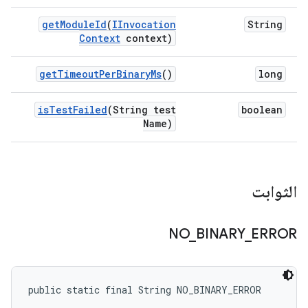
get
Module
Id
(
IInvocation
String
Context
context)
get
Timeout
Per
Binary
Ms
()
long
is
Test
Failed
(String test
boolean
Name)
الثوابت
NO
_
BINARY
_
ERROR
public static final String NO_BINARY_ERROR