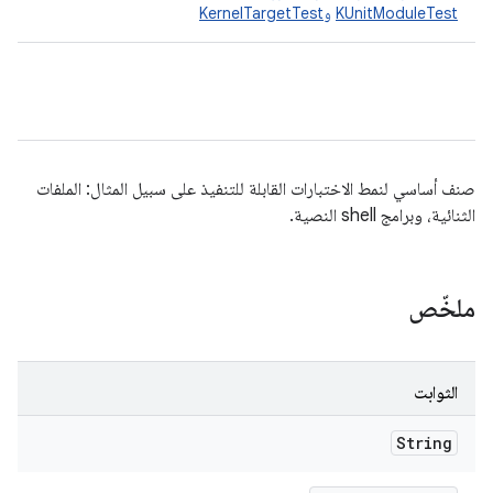
KUnitModuleTest
و
KernelTargetTest
صنف أساسي لنمط الاختبارات القابلة للتنفيذ على سبيل المثال: الملفات
الثنائية، وبرامج shell النصية.
ملخّص
الثوابت
String