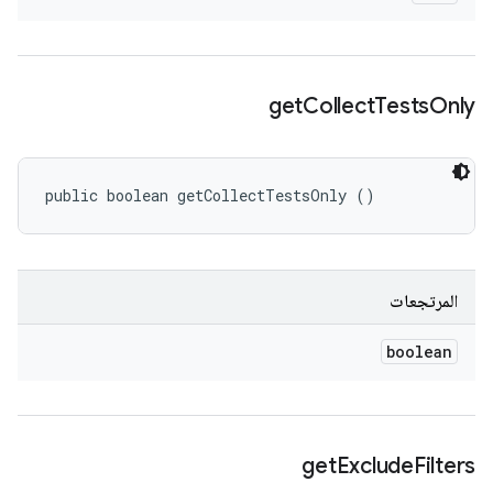
get
Collect
Tests
Only
public boolean getCollectTestsOnly ()
المرتجعات
boolean
get
Exclude
Filters