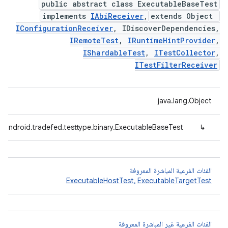
public abstract class ExecutableBaseTest
implements
IAbiReceiver
,
extends Object
IConfigurationReceiver
, IDiscoverDependencies,
IRemoteTest
,
IRuntimeHintProvider
,
IShardableTest
,
ITestCollector
,
ITestFilterReceiver
java.lang.Object
.android.tradefed.testtype.binary.ExecutableBaseTest
↳
الفئات الفرعية المباشرة المعروفة
ExecutableHostTest
،
ExecutableTargetTest
الفئات الفرعية غير المباشرة المعروفة