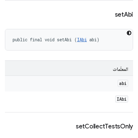
set
Abi
public final void setAbi (
IAbi
 abi)
المعلَمات
abi
IAbi
set
Collect
Tests
Only