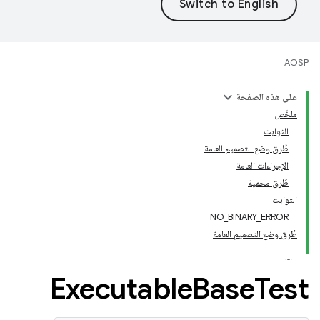
AOSP
على هذه الصفحة
ملخّص
الثوابت
طُرق وضع التصميم العامة
الإجراءات العامة
طُرق محمية
الثوابت
NO_BINARY_ERROR
طُرق وضع التصميم العامة
Executable
Base
Test