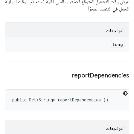
عرض وقت التشغيل المتوقّع للاختبار بالملّي ثانية يُستخدَم الوقت لموازنة
الحمل في التنفيذ المجزّأ
المرتجعات
long
report
Dependencies
public Set<String> reportDependencies ()
المرتجعات