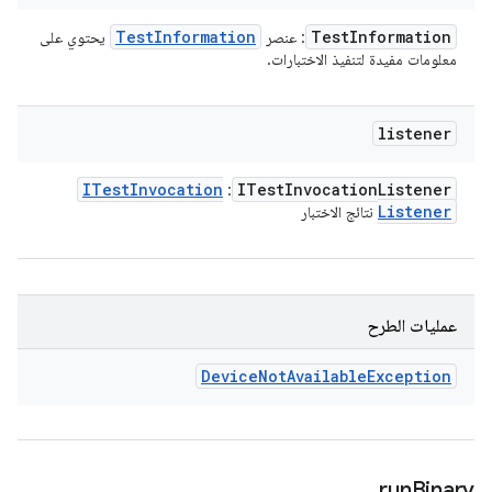
Test
Information
Test
Information
: عنصر
يحتوي على
معلومات مفيدة لتنفيذ الاختبارات.
listener
ITest
Invocation
ITest
Invocation
Listener
:
Listener
نتائج الاختبار
عمليات الطرح
Device
Not
Available
Exception
run
Binary