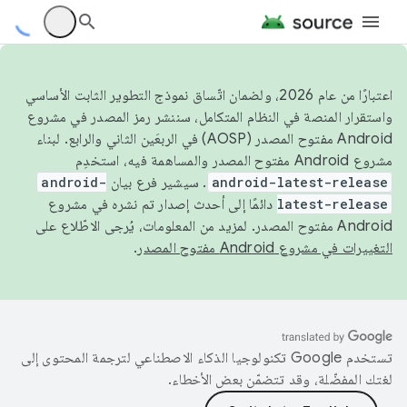
اعتبارًا من عام 2026، ولضمان اتّساق نموذج التطوير الثابت الأساسي
واستقرار المنصة في النظام المتكامل، سننشر رمز المصدر في مشروع
Android مفتوح المصدر (AOSP) في الربعَين الثاني والرابع. لبناء
مشروع Android مفتوح المصدر والمساهمة فيه، استخدِم
android-latest-release
. سيشير فرع بيان
android-
latest-release
دائمًا إلى أحدث إصدار تم نشره في مشروع
Android مفتوح المصدر. لمزيد من المعلومات، يُرجى الاطّلاع على
التغييرات في مشروع Android مفتوح المصدر
.
تستخدم Google تكنولوجيا الذكاء الاصطناعي لترجمة المحتوى إلى
لغتك المفضّلة، وقد تتضمّن بعض الأخطاء.