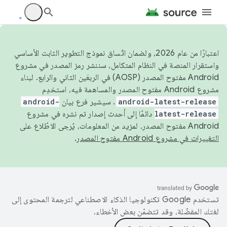
اعتبارًا من عام 2026، ولضمان اتّساق نموذج التطوير الثابت الأساسي
واستقرار المنصة في النظام المتكامل، سننشر رمز المصدر في مشروع
Android مفتوح المصدر (AOSP) في الربعَين الثاني والرابع. لبناء
مشروع Android مفتوح المصدر والمساهمة فيه، استخدِم
android-latest-release
. سيشير فرع بيان
android-
latest-release
دائمًا إلى أحدث إصدار تم نشره في مشروع
Android مفتوح المصدر. لمزيد من المعلومات، يُرجى الاطّلاع على
التغييرات في مشروع Android مفتوح المصدر
.
تستخدم Google تكنولوجيا الذكاء الاصطناعي لترجمة المحتوى إلى
لغتك المفضّلة، وقد تتضمّن بعض الأخطاء.