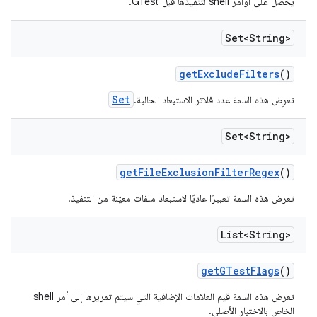
يحصل على أوامر shell لتنفيذها قبل GTest.
Set<String>
get
Exclude
Filters
()
Set
تعرِض هذه السمة عدد فلاتر الاستبعاد الحالية.
Set<String>
get
File
Exclusion
Filter
Regex
()
تعرض هذه السمة تعبيرًا عاديًا لاستبعاد ملفات معيّنة من التنفيذ.
List<String>
get
GTest
Flags
()
تعرض هذه السمة قيم العلامات الإضافية التي سيتم تمريرها إلى أمر shell
الخاص بالاختبار الأصلي.