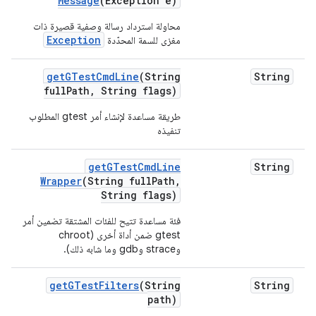
Message
(Exception e)
محاولة استرداد رسالة وصفية قصيرة ذات
Exception
مغزى للسمة المحدّدة
get
GTest
Cmd
Line
(String
String
full
Path
,
String flags)
طريقة مساعدة لإنشاء أمر gtest المطلوب
تنفيذه
get
GTest
Cmd
Line
String
Wrapper
(String full
Path
,
String flags)
فئة مساعدة تتيح للفئات المشتقة تضمين أمر
gtest ضمن أداة أخرى (chroot
وstrace وgdb وما شابه ذلك).
get
GTest
Filters
(String
String
path)