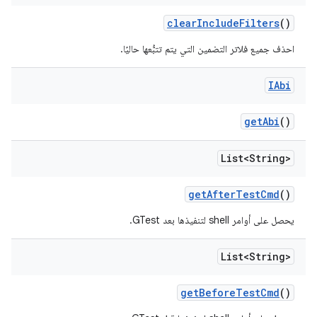
clear
Include
Filters
()
احذف جميع فلاتر التضمين التي يتم تتبُّعها حاليًا.
IAbi
get
Abi
()
List<String>
get
After
Test
Cmd
()
يحصل على أوامر shell لتنفيذها بعد GTest.
List<String>
get
Before
Test
Cmd
()