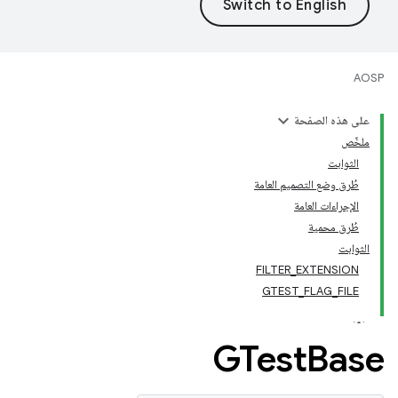
AOSP
على هذه الصفحة
ملخّص
الثوابت
طُرق وضع التصميم العامة
الإجراءات العامة
طُرق محمية
الثوابت
FILTER_EXTENSION
GTEST_FLAG_FILE
GTest
Base