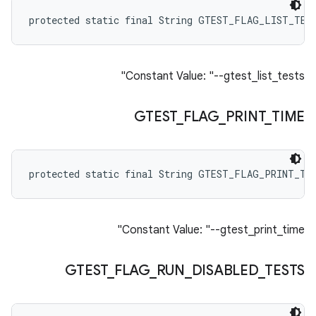
protected static final String GTEST_FLAG_LIST_TES
Constant Value: "--gtest_list_tests"
GTEST
_
FLAG
_
PRINT
_
TIME
protected static final String GTEST_FLAG_PRINT_TI
Constant Value: "--gtest_print_time"
GTEST
_
FLAG
_
RUN
_
DISABLED
_
TESTS