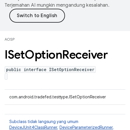
Terjemahan AI mungkin mengandung kesalahan.
AOSP
ISet
Option
Receiver
public interface ISetOptionReceiver
com.android.tradefed.testtype.ISetOptionReceiver
Subclass tidak langsung yang umum
DeviceJUnit4ClassRunner
,
DeviceParameterizedRunner
,