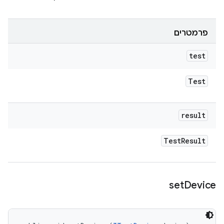
פרמטרים
test
Test
result
Test
Result
set
Device