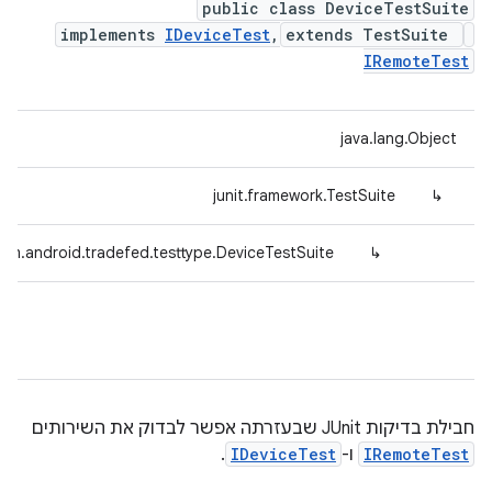
public class DeviceTestSuite
implements
IDeviceTest
,
extends TestSuite
IRemoteTest
java.lang.Object
junit.framework.TestSuite
↳
om.android.tradefed.testtype.DeviceTestSuite
↳
חבילת בדיקות JUnit שבעזרתה אפשר לבדוק את השירותים
IRemoteTest
ו-
IDeviceTest
.