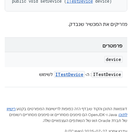
public void setDevice (
ITestDevice
 device)
מזריקים את המכשיר שנבדק.
פרמטרים
device
ITest
Device
ITest
Device
: ה-
לשימוש
דוגמאות התוכן והקוד שבדף הזה כפופות לרישיונות המפורטים בקטע
רישיון
לתוכן
.‏ Java ו-OpenJDK הם סימנים מסחריים או סימנים מסחריים רשומים
של חברת Oracle ו/או של השותפים העצמאיים שלה.
עדכון אחרון: 2025-07-27 (שעון UTC).