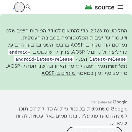
החל משנת 2026, כדי להתאים למודל הפיתוח היציב שלנו
ולשמור על יציבות הפלטפורמה בסביבה העסקית,
נפרסם קוד מקור ב-AOSP ברבעון השני וברבעון הרביעי.
כדי ליצור ולתרום ל-AOSP, צריך להשתמש ב-
android-
latest-release
. הענף
android-latest-release
manifest תמיד יפנה לגרסה האחרונה שנדחפה ל-AOSP.
מידע נוסף זמין במאמר
שינויים ב-AOSP
.
‫Google משתמשת בטכנולוגיית AI כדי לתרגם תוכן
לשפה המועדפת עליך. בתרגומים כאלו עשויות להיות
שגיאות.