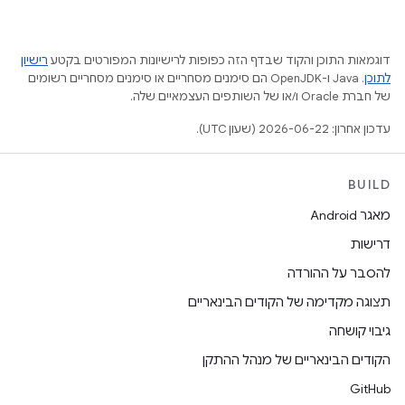
דוגמאות התוכן והקוד שבדף הזה כפופות לרישיונות המפורטים בקטע
רישיון
לתוכן
.‏ Java ו-OpenJDK הם סימנים מסחריים או סימנים מסחריים רשומים
של חברת Oracle ו/או של השותפים העצמאיים שלה.
עדכון אחרון: 2026-06-22 (שעון UTC).
BUILD
מאגר Android
דרישות
להסבר על ההורדה
תצוגה מקדימה של הקודים הבינאריים
גיבוי קושחה
הקודים הבינאריים של מנהל ההתקן
GitHub