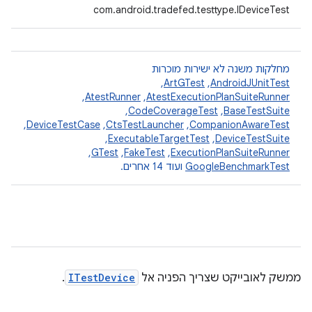
com.android.tradefed.testtype.IDeviceTest
מחלקות משנה לא ישירות מוכרות
AndroidJUnitTest
,‏
ArtGTest
,‏
AtestExecutionPlanSuiteRunner
,‏
AtestRunner
,‏
BaseTestSuite
,‏
CodeCoverageTest
,‏
CompanionAwareTest
,‏
CtsTestLauncher
,‏
DeviceTestCase
,‏
DeviceTestSuite
,‏
ExecutableTargetTest
,‏
ExecutionPlanSuiteRunner
,‏
FakeTest
,‏
GTest
,‏
GoogleBenchmarkTest
ועוד 14 אחרים.
ממשק לאובייקט שצריך הפניה אל
ITestDevice
.