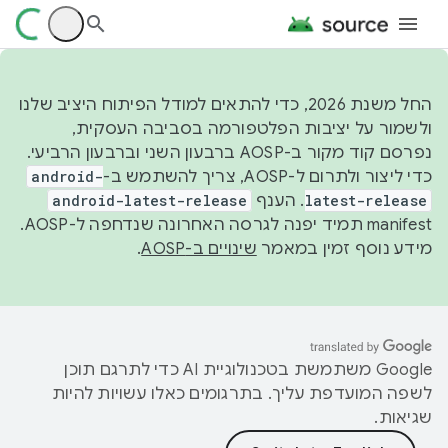
החל משנת 2026, כדי להתאים למודל הפיתוח היציב שלנו
ולשמור על יציבות הפלטפורמה בסביבה העסקית,
נפרסם קוד מקור ב-AOSP ברבעון השני וברבעון הרביעי.
כדי ליצור ולתרום ל-AOSP, צריך להשתמש ב-
android-
latest-release
. הענף
android-latest-release
manifest תמיד יפנה לגרסה האחרונה שנדחפה ל-AOSP.
מידע נוסף זמין במאמר
שינויים ב-AOSP
.
‫Google משתמשת בטכנולוגיית AI כדי לתרגם תוכן
לשפה המועדפת עליך. בתרגומים כאלו עשויות להיות
שגיאות.