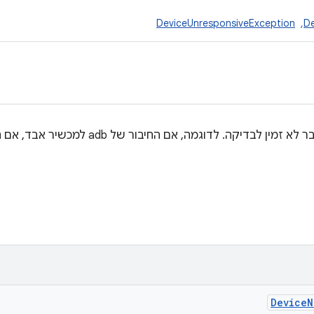
De
, ‏
DeviceUnresponsiveException
החריג הזה מופעל כשמכשיר כבר לא זמין לבדיקה. לדוג
Device
N