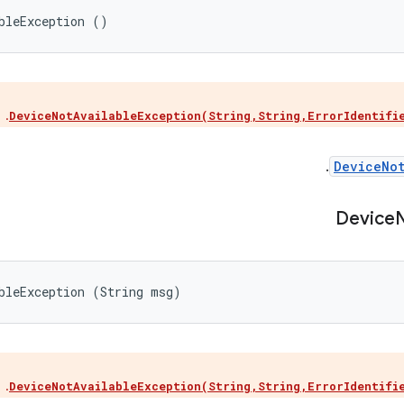
bleException ()
.
DeviceNotAvailableException(String,String,ErrorIdentifi
.
DeviceNo
Device
bleException (String msg)
.
DeviceNotAvailableException(String,String,ErrorIdentifi