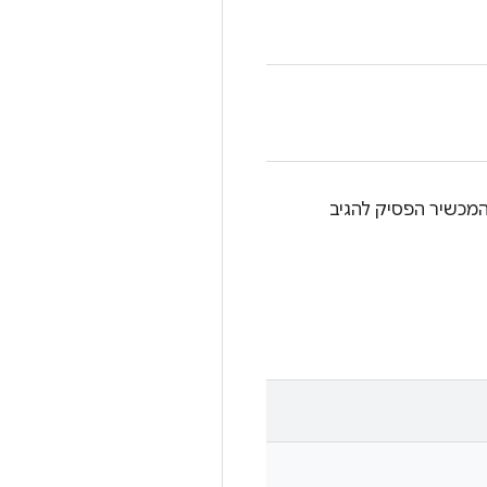
מה, אם החיבור של adb למכשיר אבד, אם המכשיר הפסיק להגיב