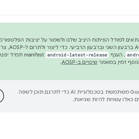
 2026, כדי להתאים למודל הפיתוח היציב שלנו ולשמור על יציבות הפלט
נפרסם קוד מקור ב-AOSP 
andr
. הענף
android-latest-release
manifest תמי
שינויים ב-AOSP
.
‫Google משתמשת בטכנולוגיית AI כדי לתרגם תוכן לשפה
 כאלו עשויות להיות שגיאות.