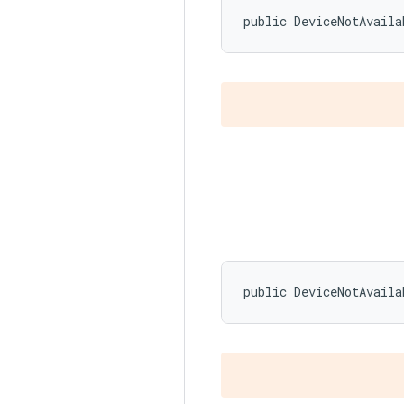
public DeviceNotAvaila
public DeviceNotAvaila