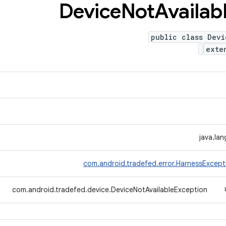
Device
Not
Availab
public class Devi
exte
java.la
com.android.tradefed.error.HarnessExcept
com.android.tradefed.device.DeviceNotAvailableException