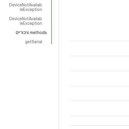
DeviceNotAvailab
leException
DeviceNotAvailab
leException
‫methods ציבוריים
getSerial