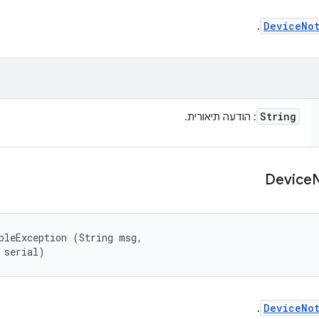
.
DeviceNo
String
: הודעה תיאורית.
Device
bleException (String msg, 

 serial)
.
DeviceNo