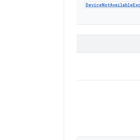
Device
Not
Available
Ex