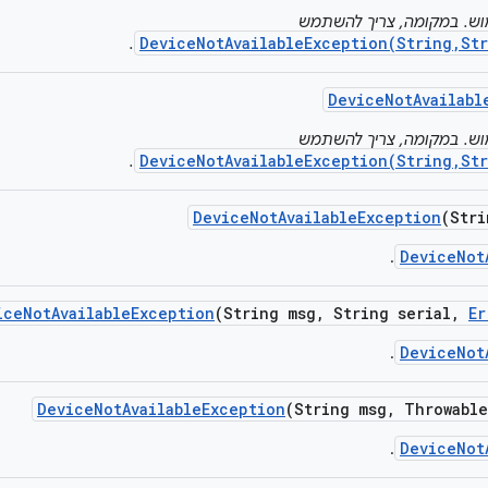
הוצא משימוש. במקומה, צריך להשתמש
DeviceNotAvailableException(String,Str
.
Device
Not
Availabl
הוצא משימוש. במקומה, צריך להשתמש
DeviceNotAvailableException(String,Str
.
Device
Not
Available
Exception
(Stri
DeviceNot
.
ice
Not
Available
Exception
(String msg
,
String serial
,
Er
DeviceNot
.
Device
Not
Available
Exception
(String msg
,
Throwable
DeviceNot
.