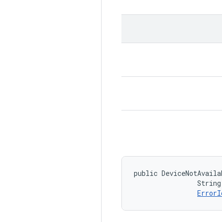
public DeviceNotAvaila
                String
ErrorI