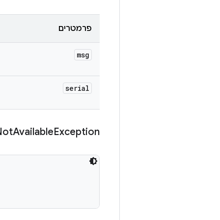
פרמטרים
msg
serial
Not
Available
Exception