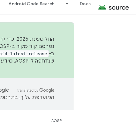
Android Code Search
Docs
החל משנת
ב-
oid-latest-release
שנדחפה ל-AOSP. מידע נוסף זמין במאמר
המועדפת עליך. בתרגומים
AOSP