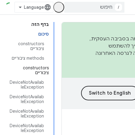
/
בדף הזה
סיכום
פורמה בסביבה העסקית,
‫constructors
ברבעון השני וברבעון הרביעי. כדי ליצור ולתרום ל-AOSP, צריך להשתמש
ציבוריים
ד יפנה לגרסה האחרונה
‫methods ציבוריים
‫constructors
ציבוריים
DeviceNotAvailab
leException
DeviceNotAvailab
leException
DeviceNotAvailab
leException
DeviceNotAvailab
leException