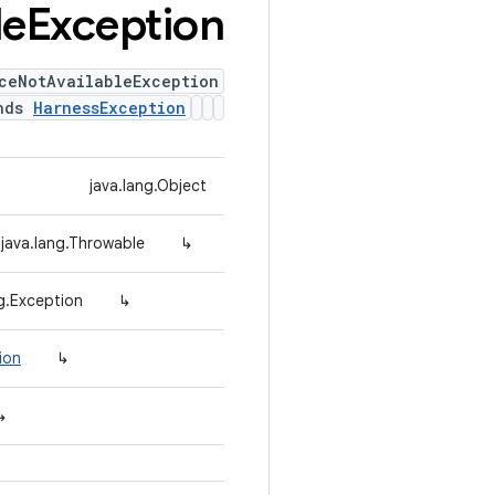
le
Exception
ceNotAvailableException
nds
HarnessException
java.lang.Object
java.lang.Throwable
↳
ng.Exception
↳
ion
↳
↳