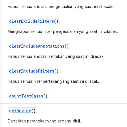
Hapus semua anotasi pengecualian yang saat ini dilacak.
clear
Exclude
Filters
()
Menghapus semua filter pengecualian yang saat ini dilacak.
clear
Include
Annotations
()
Hapus semua anotasi sertakan yang saat ini dilacak.
clear
Include
Filters
()
Hapus semua filter sertakan yang saat ini dilacak.
count
Test
Cases
()
get
Device
()
Dapatkan perangkat yang sedang diuji.