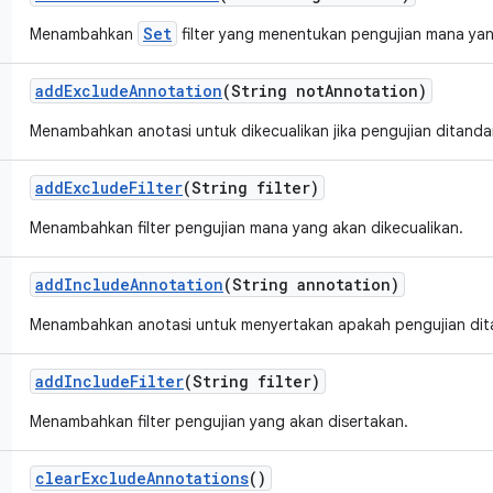
Set
Menambahkan
filter yang menentukan pengujian mana yan
add
Exclude
Annotation
(String not
Annotation)
Menambahkan anotasi untuk dikecualikan jika pengujian ditand
add
Exclude
Filter
(String filter)
Menambahkan filter pengujian mana yang akan dikecualikan.
add
Include
Annotation
(String annotation)
Menambahkan anotasi untuk menyertakan apakah pengujian dit
add
Include
Filter
(String filter)
Menambahkan filter pengujian yang akan disertakan.
clear
Exclude
Annotations
()