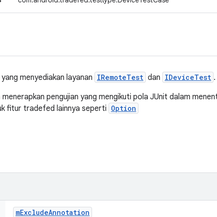
↳
com.android.tradefed.testtype.DeviceTestCase
r yang menyediakan layanan
IRemoteTest
dan
IDeviceTest
.
gin menerapkan pengujian yang mengikuti pola JUnit dalam menen
k fitur tradefed lainnya seperti
Option
m
Exclude
Annotation