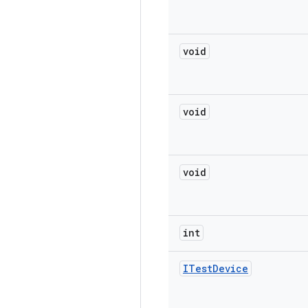
void
void
void
int
ITest
Device