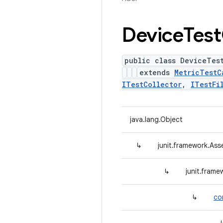
Device
Test
public class DeviceTes
extends
MetricTestC
ITestCollector
,
ITestFi
java.lang.Object
↳
junit.framework.Ass
↳
junit.fram
↳
co