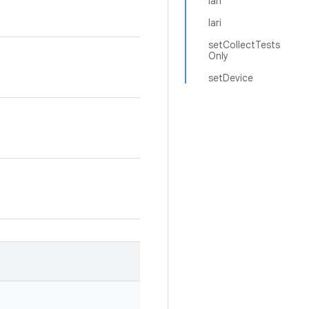
lari
lari
setCollectTests
Only
setDevice