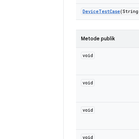
Device
Test
Case
(String
Metode publik
void
void
void
void