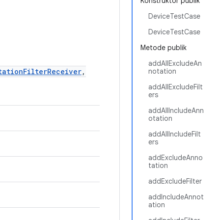
Konstruktor publik
DeviceTestCase
DeviceTestCase
Metode publik
addAllExcludeAn
tationFilterReceiver
,
notation
addAllExcludeFilt
ers
addAllIncludeAnn
otation
addAllIncludeFilt
ers
addExcludeAnno
tation
addExcludeFilter
addIncludeAnnot
ation