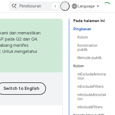
/
Pada halaman ini
Ringkasan
 kami dan memastikan
Kolom
OSP pada Q2 dan Q4.
Cabang manifes
Konstruktor
publik
SP. Untuk mengetahui
Metode publik
Kolom
mExcludeAnnota
tion
mExcludeFilters
mIncludeAnnotat
ion
mIncludeFilters