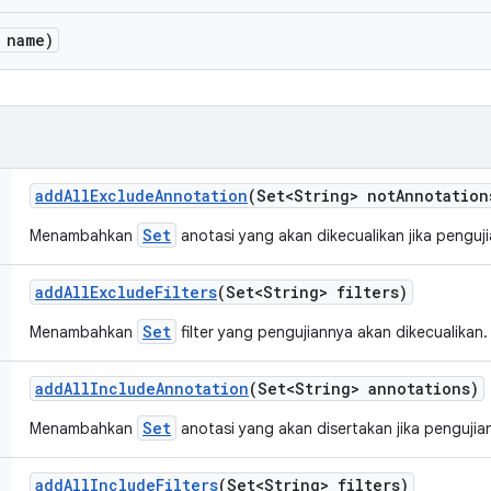
 name)
add
All
Exclude
Annotation
(Set<String> not
Annotation
Set
Menambahkan
anotasi yang akan dikecualikan jika penguj
add
All
Exclude
Filters
(Set<String> filters)
Set
Menambahkan
filter yang pengujiannya akan dikecualikan.
add
All
Include
Annotation
(Set<String> annotations)
Set
Menambahkan
anotasi yang akan disertakan jika pengujia
add
All
Include
Filters
(Set<String> filters)