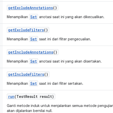
get
Exclude
Annotations
()
Set
Menampilkan
anotasi saat ini yang akan dikecualikan.
get
Exclude
Filters
()
Set
Menampilkan
saat ini dari filter pengecualian.
get
Include
Annotations
()
Set
Menampilkan
anotasi saat ini yang akan disertakan.
get
Include
Filters
()
Set
Menampilkan
saat ini dari filter sertakan.
run
(Test
Result result)
Ganti metode induk untuk menjalankan semua metode pengujian
akan dijalankan bernilai null.