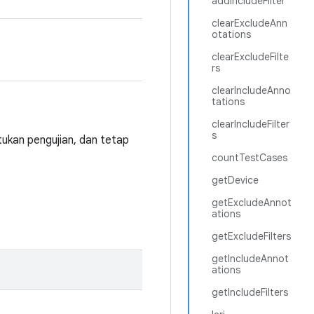
addIncludeFilter
clearExcludeAnn
otations
clearExcludeFilte
rs
clearIncludeAnno
tations
clearIncludeFilter
s
tukan pengujian, dan tetap
countTestCases
getDevice
getExcludeAnnot
ations
getExcludeFilters
getIncludeAnnot
ations
getIncludeFilters