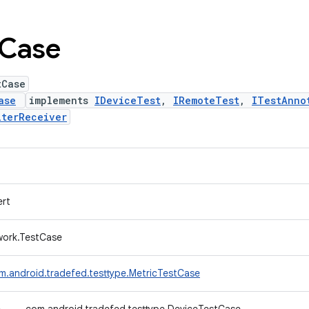
Case
tCase
ase
implements
IDeviceTest
,
IRemoteTest
,
ITestAnno
lterReceiver
ert
ework.TestCase
m.android.tradefed.testtype.MetricTestCase