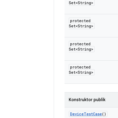
Set<String>
protected
Set<String>
protected
Set<String>
protected
Set<String>
Konstruktor publik
Device
Test
Case
()