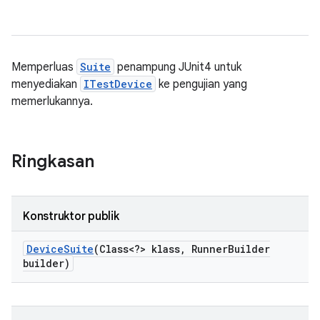
Memperluas
Suite
penampung JUnit4 untuk
menyediakan
ITestDevice
ke pengujian yang
memerlukannya.
Ringkasan
Konstruktor publik
Device
Suite
(Class<?> klass
,
Runner
Builder
builder)