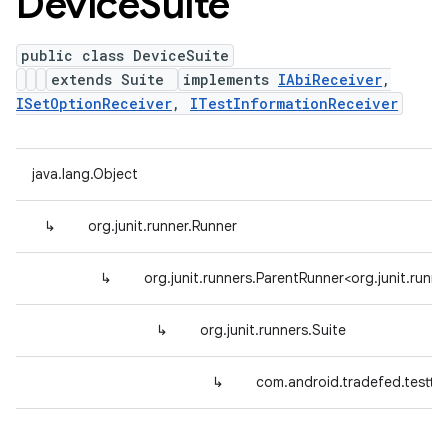
Device
Suite
public class DeviceSuite
extends Suite
implements
IAbiReceiver
,
ISetOptionReceiver
,
ITestInformationReceiver
java.lang.Object
↳
org.junit.runner.Runner
↳
org.junit.runners.ParentRunner<org.junit.runne
↳
org.junit.runners.Suite
↳
com.android.tradefed.testty