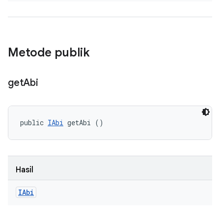
Metode publik
get
Abi
public 
IAbi
 getAbi ()
Hasil
IAbi