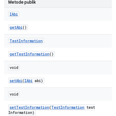
Metode publik
IAbi
get
Abi
()
Test
Information
get
Test
Information
()
void
set
Abi
(
IAbi
abi)
void
set
Test
Information
(
Test
Information
test
Information)