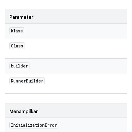
Parameter
klass
Class
builder
Runner
Builder
Menampilkan
Initialization
Error