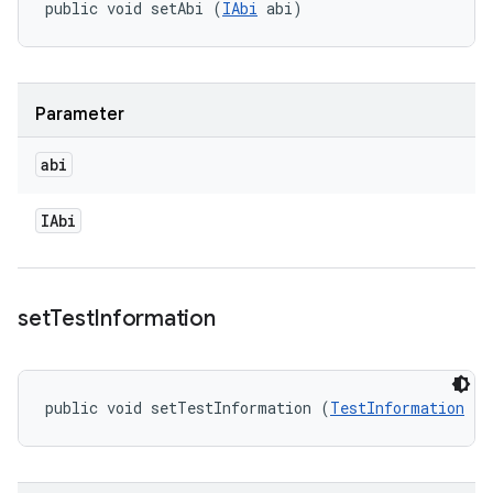
public void setAbi (
IAbi
 abi)
Parameter
abi
IAbi
set
Test
Information
public void setTestInformation (
TestInformation
 te