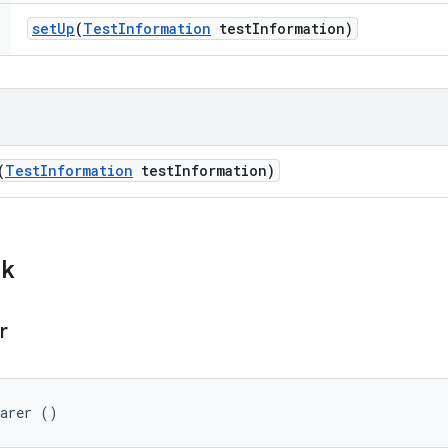
set
Up
(
Test
Information
test
Information)
(
Test
Information
test
Information)
ik
r
parer ()