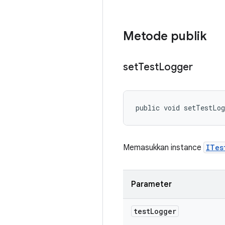
Metode publik
set
Test
Logger
public void setTestLo
Memasukkan instance
ITes
Parameter
test
Logger