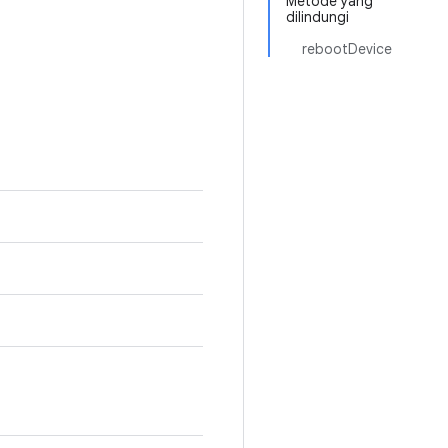
Metode yang
dilindungi
rebootDevice