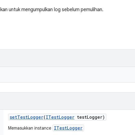
akan untuk mengumpulkan log sebelum pemulihan.
set
Test
Logger
(
ITest
Logger
test
Logger)
ITestLogger
Memasukkan instance