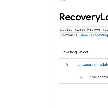
Recovery
L
public class RecoveryL
extends
BaseTargetPre
java.lang.Object
↳
com.android.tradef
↳
com.androi