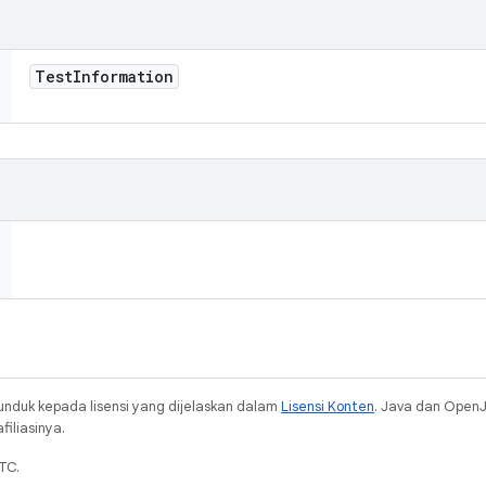
Test
Information
unduk kepada lisensi yang dijelaskan dalam
Lisensi Konten
. Java dan Open
iliasinya.
TC.