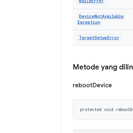
Build
Error
Device
Not
Available
Exception
Target
Setup
Error
Metode yang dili
reboot
Device
protected void rebootD