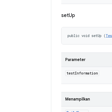
set
Up
public void setUp (
Tes
Parameter
test
Information
Menampilkan