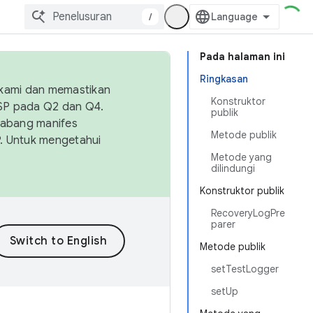
/
Pada halaman ini
Ringkasan
 kami dan memastikan
Konstruktor
OSP pada Q2 dan Q4.
publik
Cabang manifes
Metode publik
SP. Untuk mengetahui
Metode yang
dilindungi
Konstruktor publik
RecoveryLogPre
parer
Metode publik
setTestLogger
setUp