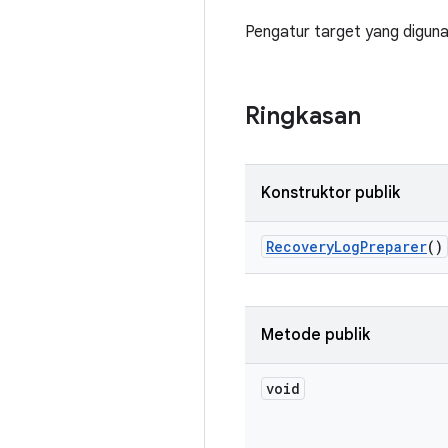
Pengatur target yang digun
Ringkasan
Konstruktor publik
Recovery
Log
Preparer
()
Metode publik
void