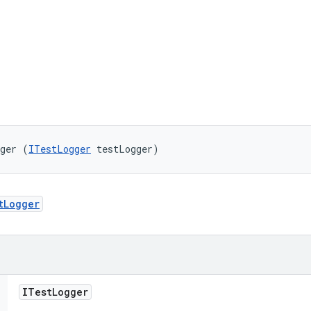
gger (
ITestLogger
 testLogger)
tLogger
ITest
Logger