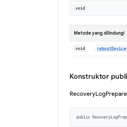
void
Metode yang dilindungi
void
reboot
Device
Konstruktor publ
Recovery
Log
Prepare
public RecoveryLogPre