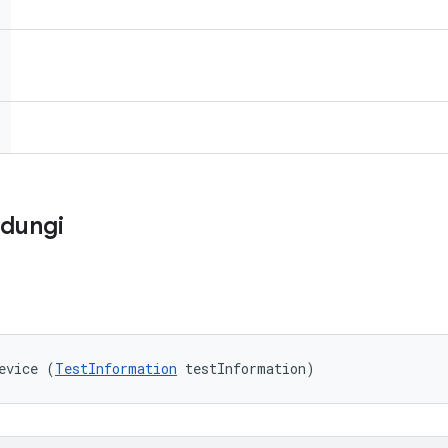
ndungi
evice (
TestInformation
 testInformation)