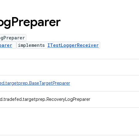
og
Preparer
ogPreparer
parer
implements
ITestLoggerReceiver
ed.targetprep.BaseTargetPreparer
d.tradefed.targetprep.RecoveryLogPreparer