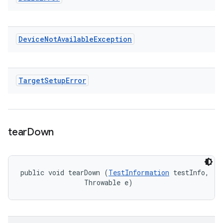
Device
Not
Available
Exception
Target
Setup
Error
tear
Down
public void tearDown (
TestInformation
 testInfo, 

                Throwable e)