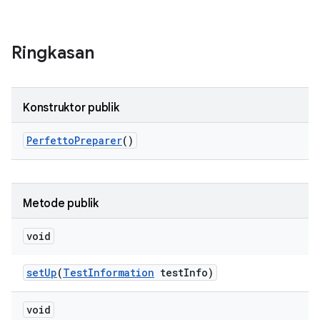
Ringkasan
Konstruktor publik
Perfetto
Preparer
()
Metode publik
void
set
Up
(
Test
Information
test
Info)
void