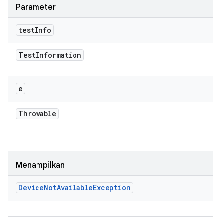
Parameter
test
Info
Test
Information
e
Throwable
Menampilkan
Device
Not
Available
Exception