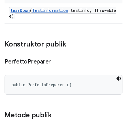
tear
Down
(
Test
Information
test
Info
,
Throwable
e)
Konstruktor publik
Perfetto
Preparer
public PerfettoPreparer ()
Metode publik