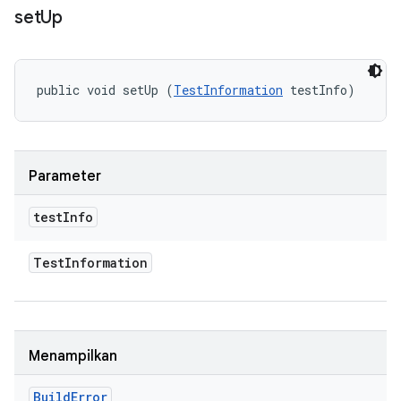
set
Up
public void setUp (
TestInformation
 testInfo)
Parameter
test
Info
Test
Information
Menampilkan
Build
Error