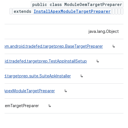
public class ModuleOemTargetPreparer
extends
InstallApexModuleTargetPreparer
java.lang.Object
com.android.tradefed.targetprep.BaseTargetPreparer
↳
roid.tradefed.targetprep.TestAppInstallSetup
↳
ed.targetprep.suite.SuiteApkInstaller
↳
tallApexModuleTargetPreparer
↳
leOemTargetPreparer
↳