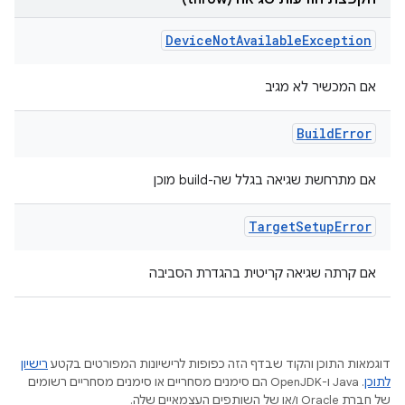
Device
Not
Available
Exception
אם המכשיר לא מגיב
Build
Error
אם מתרחשת שגיאה בגלל שה-build מוכן
Target
Setup
Error
אם קרתה שגיאה קריטית בהגדרת הסביבה
דוגמאות התוכן והקוד שבדף הזה כפופות לרישיונות המפורטים בקטע
רישיון
לתוכן
.‏ Java ו-OpenJDK הם סימנים מסחריים או סימנים מסחריים רשומים
של חברת Oracle ו/או של השותפים העצמאיים שלה.