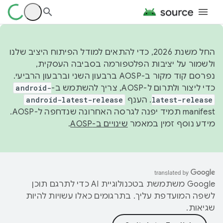
החל משנת 2026, כדי להתאים למודל הפיתוח היציב שלנו
ולשמור על יציבות הפלטפורמה בסביבה העסקית,
נפרסם קוד מקור ב-AOSP ברבעון השני וברבעון הרביעי.
כדי ליצור ולתרום ל-AOSP, צריך להשתמש ב-
android-
latest-release
. הענף
android-latest-release
manifest תמיד יפנה לגרסה האחרונה שנדחפה ל-AOSP.
מידע נוסף זמין במאמר
שינויים ב-AOSP
.
‫Google משתמשת בטכנולוגיית AI כדי לתרגם תוכן
לשפה המועדפת עליך. בתרגומים כאלו עשויות להיות
שגיאות.