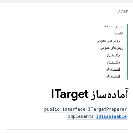
AOSP
در این صفحه
خلاصه
روش‌های عمومی
روش‌های عمومی
راه‌اندازی
راه‌اندازی
اشک‌ریزان
اشک‌ریزان
آماده‌ساز ITarget
public interface ITargetPreparer
implements
IDisableable