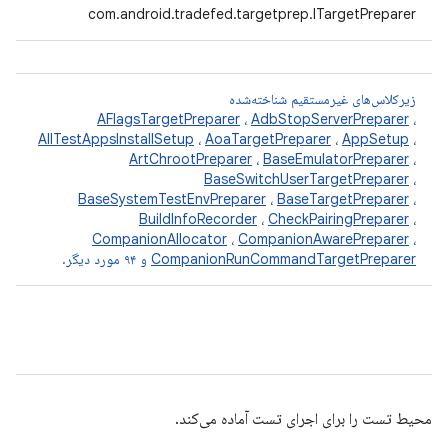
com.android.tradefed.targetprep.ITargetPreparer
زیرکلاس‌های غیرمستقیم شناخته‌شده
AFlagsTargetPreparer
،
AdbStopServerPreparer
،
AllTestAppsInstallSetup
،
AoaTargetPreparer
،
AppSetup
،
ArtChrootPreparer
،
BaseEmulatorPreparer
،
BaseSwitchUserTargetPreparer
،
BaseSystemTestEnvPreparer
،
BaseTargetPreparer
،
BuildInfoRecorder
،
CheckPairingPreparer
،
CompanionAllocator
،
CompanionAwarePreparer
،
CompanionRunCommandTargetPreparer
و ۹۴ مورد دیگر.
محیط تست را برای اجرای تست آماده می‌کند.