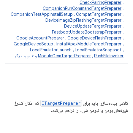
CheckPairingPreparer
،
CompanionRunCommandTargetPreparer
،
CompanionTestAppInstallSetup
،
CompatTargetPreparer
،
DeviceImageZipFlashingTargetPreparer
،
DeviceUpdateTargetPreparer
،
FastbootUpdateBootstrapPreparer
،
GoogleAccountPreparer
،
GoogleDeviceFlashPreparer
،
GoogleDeviceSetup
،
InstallApexModuleTargetPreparer
،
LocalEmulatorLaunch
،
LocalEmulatorSnapshot
،
PushFileInvoker
،
ModuleOemTargetPreparer
و ۶ مورد دیگر.
کلاس پیاده‌سازی پایه برای
ITargetPreparer
که امکان کنترل
غیرفعال بودن یا نبودن شیء را فراهم می‌کند.