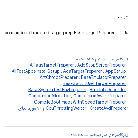
شیء جاوا
com.android.tradefed.targetprep.BaseTargetPreparer
↳
زیرکلاس‌های مستقیم شناخته‌شده
AFlagsTargetPreparer
،
AdbStopServerPreparer
،
AllTestAppsInstallSetup
،
AoaTargetPreparer
،
AppSetup
،
ArtChrootPreparer
،
BaseEmulatorPreparer
،
BaseSwitchUserTargetPreparer
،
BaseSystemTestEnvPreparer
،
BuildInfoRecorder
،
CompanionAllocator
،
CompanionAwarePreparer
،
CompileBootImageWithSpeedTargetPreparer
،
CreateAvdPreparer
،
CpuThrottlingWaiter
و ۷۰ مورد دیگر.
زیرکلاس‌های غیرمستقیم شناخته‌شده