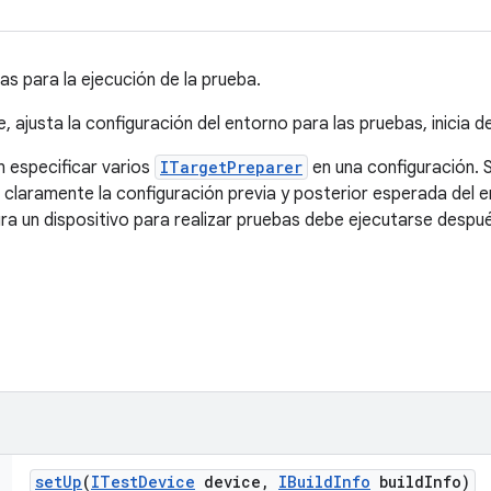
s para la ejecución de la prueba.
, ajusta la configuración del entorno para las pruebas, inicia d
 especificar varios
ITargetPreparer
en una configuración.
laramente la configuración previa y posterior esperada del e
ra un dispositivo para realizar pruebas debe ejecutarse despu
set
Up
(
ITest
Device
device
,
IBuild
Info
build
Info)