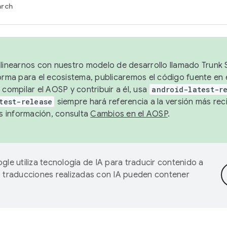
arch
alinearnos con nuestro modelo de desarrollo llamado Trunk S
forma para el ecosistema, publicaremos el código fuente en
 compilar el AOSP y contribuir a él, usa
android-latest-r
test-release
siempre hará referencia a la versión más reci
 información, consulta
Cambios en el AOSP
.
gle utiliza tecnología de IA para traducir contenido a
as traducciones realizadas con IA pueden contener