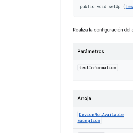
public void setUp (
Tes
Realiza la configuración del
Parámetros
test
Information
Arroja
Device
Not
Available
Exception