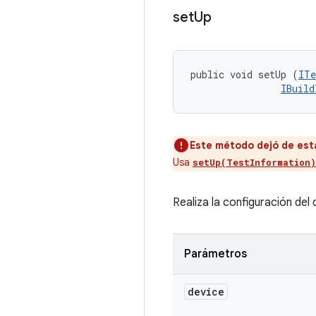
set
Up
public void setUp (
ITe
IBuild
Este método dejó de esta
Usa
setUp(TestInformation)
Realiza la configuración del
Parámetros
device