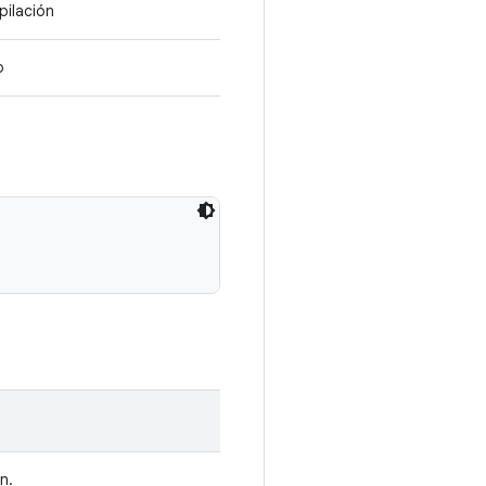
pilación
o
n.