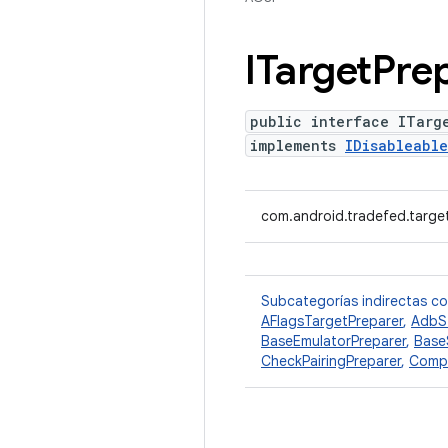
ITarget
Pre
public interface ITarg
implements
IDisableable
com.android.tradefed.targe
Subcategorías indirectas c
AFlagsTargetPreparer
,
AdbS
BaseEmulatorPreparer
,
Base
CheckPairingPreparer
,
Compa