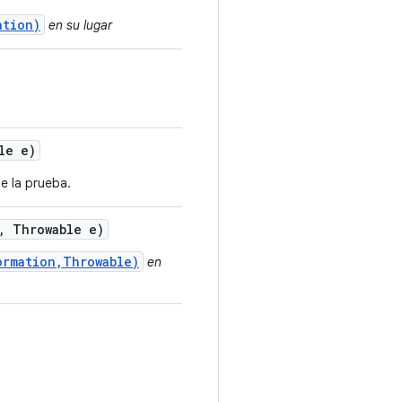
ation)
en su lugar
le e)
e la prueba.
,
Throwable e)
ormation,Throwable)
en