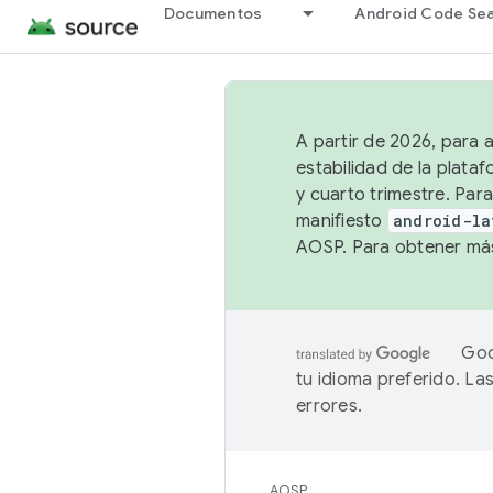
Documentos
Android Code Se
A partir de 2026, para 
estabilidad de la plata
y cuarto trimestre. Para
manifiesto
android-la
AOSP. Para obtener más
Goo
tu idioma preferido. L
errores.
AOSP