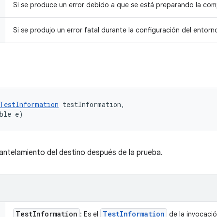
Si se produce un error debido a que se está preparando la com
Si se produjo un error fatal durante la configuración del entorn
TestInformation
 testInformation, 

ble e)
mantelamiento del destino después de la prueba.
Test
Information
Test
Information
: Es el
de la invocació