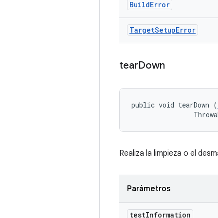
Build
Error
Target
Setup
Error
tear
Down
public void tearDown (
                Throwa
Realiza la limpieza o el des
Parámetros
test
Information