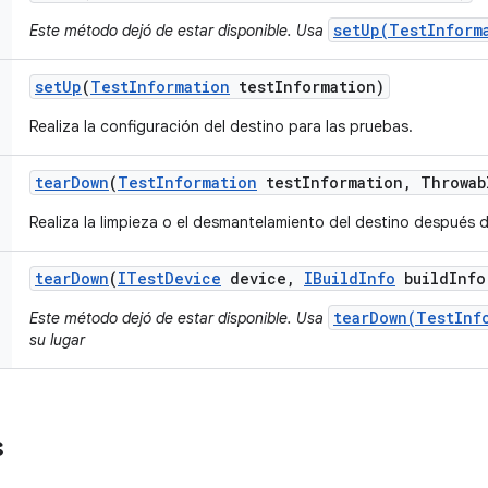
setUp(TestInform
Este método dejó de estar disponible. Usa
set
Up
(
Test
Information
test
Information)
Realiza la configuración del destino para las pruebas.
tear
Down
(
Test
Information
test
Information
,
Throwab
Realiza la limpieza o el desmantelamiento del destino después d
tear
Down
(
ITest
Device
device
,
IBuild
Info
build
Info
tearDown(TestInf
Este método dejó de estar disponible. Usa
su lugar
s