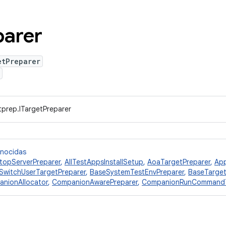
parer
etPreparer
tprep.ITargetPreparer
onocidas
topServerPreparer
,
AllTestAppsInstallSetup
,
AoaTargetPreparer
,
Ap
SwitchUserTargetPreparer
,
BaseSystemTestEnvPreparer
,
BaseTarget
nionAllocator
,
CompanionAwarePreparer
,
CompanionRunCommandT