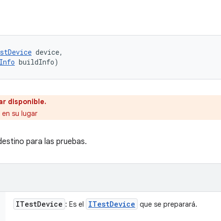
stDevice
 device, 

Info
 buildInfo)
r disponible.
en su lugar
 destino para las pruebas.
ITest
Device
ITest
Device
: Es el
que se preparará.