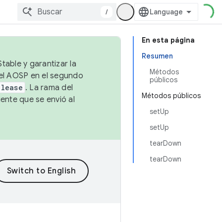
/
En esta página
Resumen
table y garantizar la
Métodos
 el AOSP en el segundo
públicos
elease
. La rama del
Métodos públicos
ente que se envió al
setUp
setUp
tearDown
tearDown