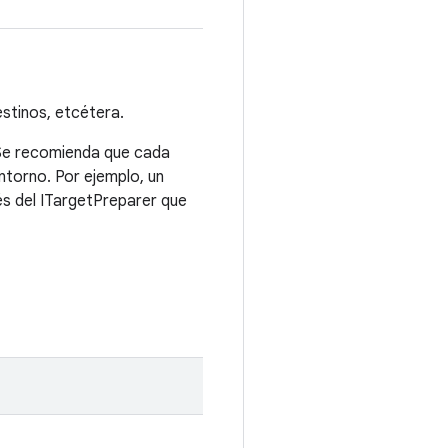
estinos, etcétera.
 Se recomienda que cada
ntorno. Por ejemplo, un
és del ITargetPreparer que