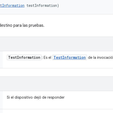
tInformation
 testInformation)
 destino para las pruebas.
Test
Information
Test
Information
: Es el
de la invocació
Si el dispositivo dejó de responder