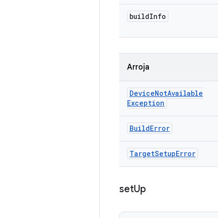
build
Info
Arroja
Device
Not
Available
Exception
Build
Error
Target
Setup
Error
set
Up