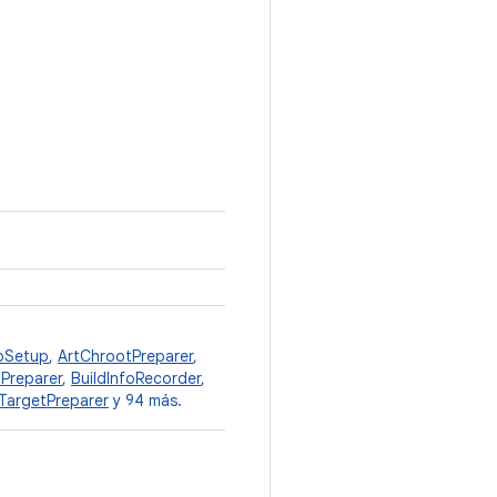
pSetup
,
ArtChrootPreparer
,
Preparer
,
BuildInfoRecorder
,
argetPreparer
y 94 más.