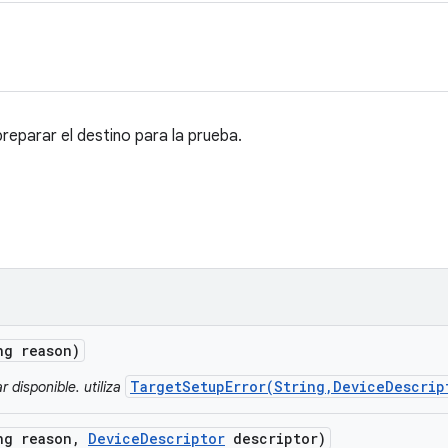
preparar el destino para la prueba.
ng reason)
TargetSetupError(String,DeviceDescrip
r disponible. utiliza
ng reason
,
Device
Descriptor
descriptor)