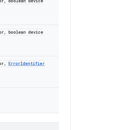
or
,
boolean device
or
,
boolean device
or
,
Error
Identifier