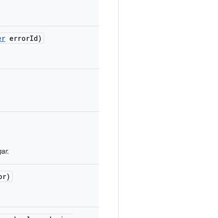
er
error
Id)
ar.
or)