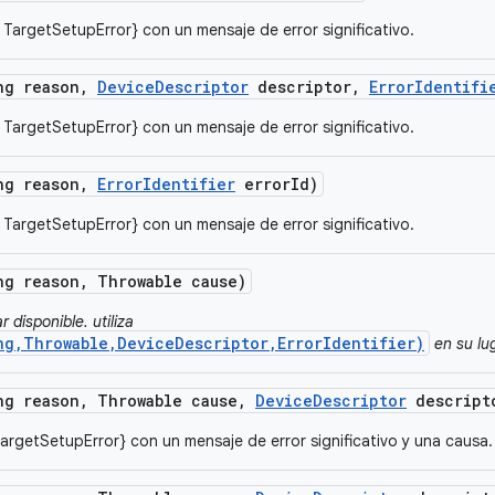
 TargetSetupError} con un mensaje de error significativo.
ng reason
,
Device
Descriptor
descriptor
,
Error
Identifi
 TargetSetupError} con un mensaje de error significativo.
ng reason
,
Error
Identifier
error
Id)
 TargetSetupError} con un mensaje de error significativo.
ng reason
,
Throwable cause)
 disponible. utiliza
ng,Throwable,DeviceDescriptor,ErrorIdentifier)
en su lug
ng reason
,
Throwable cause
,
Device
Descriptor
descript
argetSetupError} con un mensaje de error significativo y una causa.