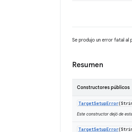
Se produjo un error fatal al 
Resumen
Constructores públicos
Target
Setup
Error
(Stri
Este constructor dejó de esta
Target
Setup
Error
(Stri