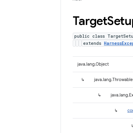
Target
Setu
public class TargetSet
extends
HarnessExce
java.lang.Object
↳
java.lang.Throwable
↳
java.lang.E
↳
co