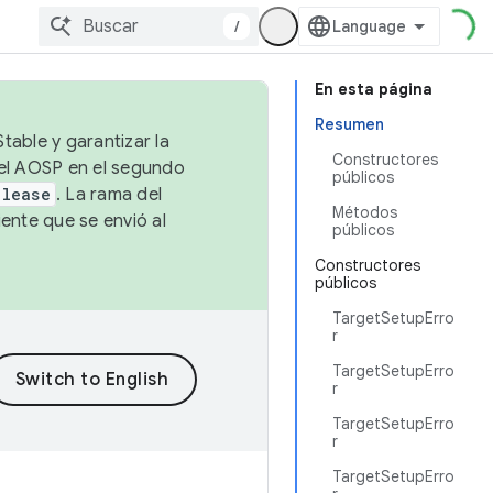
/
En esta página
Resumen
table y garantizar la
Constructores
 el AOSP en el segundo
públicos
elease
. La rama del
Métodos
ente que se envió al
públicos
Constructores
públicos
TargetSetupErro
r
TargetSetupErro
r
TargetSetupErro
r
TargetSetupErro