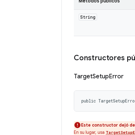
Métodos públicos
String
Constructores pú
Target
Setup
Error
public TargetSetupErro
Este constructor dejó de
En su lugar, usa
TargetSetupE