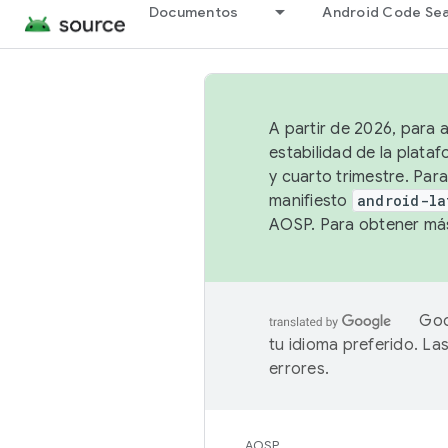
Documentos
Android Code Se
A partir de 2026, para 
estabilidad de la plata
y cuarto trimestre. Para
manifiesto
android-la
AOSP. Para obtener más
Goo
tu idioma preferido. L
errores.
AOSP