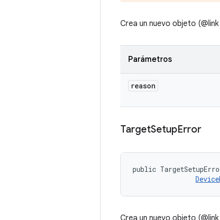
Crea un nuevo objeto (@link
Parámetros
reason
Target
Setup
Error
public TargetSetupErro
Device
Crea un nuevo objeto (@link