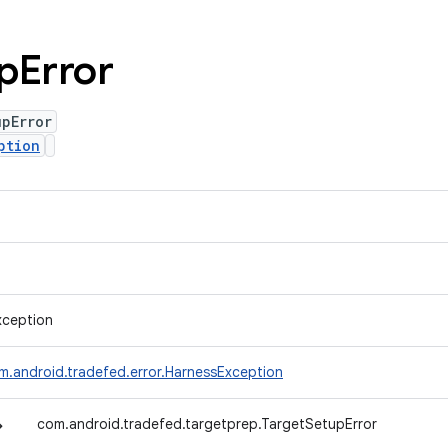
p
Error
upError
ption
xception
m.android.tradefed.error.HarnessException
↳
com.android.tradefed.targetprep.TargetSetupError