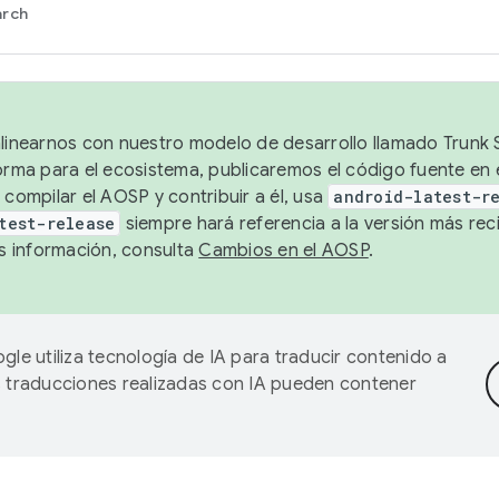
arch
alinearnos con nuestro modelo de desarrollo llamado Trunk S
forma para el ecosistema, publicaremos el código fuente en
 compilar el AOSP y contribuir a él, usa
android-latest-r
test-release
siempre hará referencia a la versión más reci
 información, consulta
Cambios en el AOSP
.
gle utiliza tecnología de IA para traducir contenido a
as traducciones realizadas con IA pueden contener