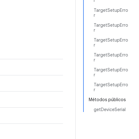
r
TargetSetupErro
r
TargetSetupErro
r
TargetSetupErro
r
TargetSetupErro
r
TargetSetupErro
r
TargetSetupErro
r
Métodos públicos
getDeviceSerial