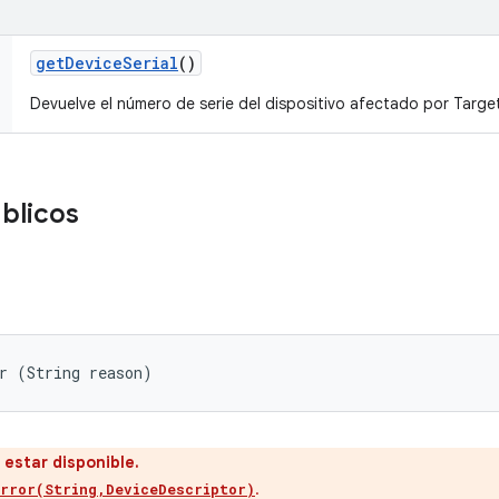
get
Device
Serial
()
Devuelve el número de serie del dispositivo afectado por Targe
blicos
r (String reason)
 estar disponible.
.
rror(String,DeviceDescriptor)