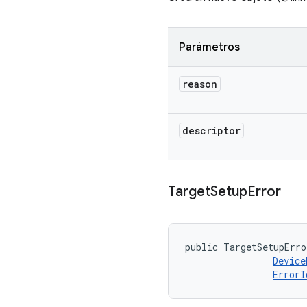
Parámetros
reason
descriptor
Target
Setup
Error
public TargetSetupErro
Device
ErrorI