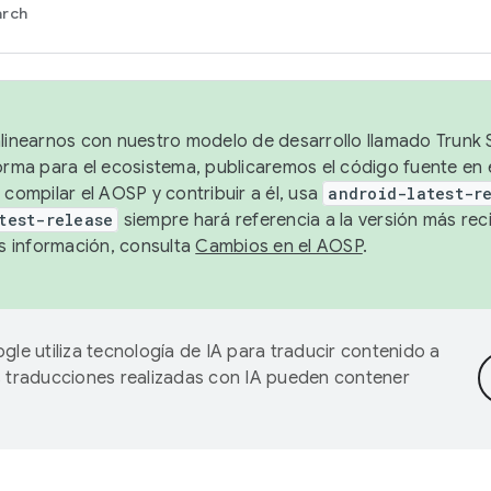
arch
alinearnos con nuestro modelo de desarrollo llamado Trunk S
forma para el ecosistema, publicaremos el código fuente en
 compilar el AOSP y contribuir a él, usa
android-latest-r
test-release
siempre hará referencia a la versión más reci
 información, consulta
Cambios en el AOSP
.
gle utiliza tecnología de IA para traducir contenido a
as traducciones realizadas con IA pueden contener