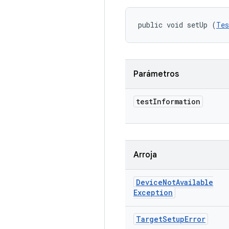
public void setUp (
Tes
Parámetros
test
Information
Arroja
Device
Not
Available
Exception
Target
Setup
Error