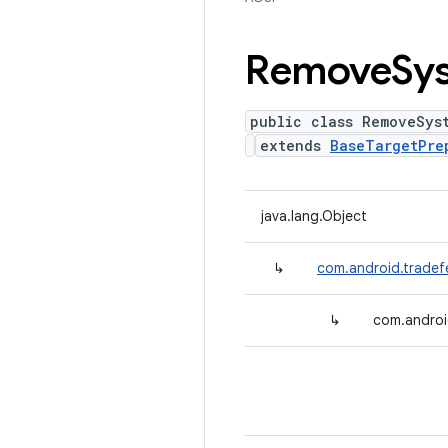
Remove
Sy
public class RemoveSys
extends
BaseTargetPre
java.lang.Object
↳
com.android.tradef
↳
com.androi