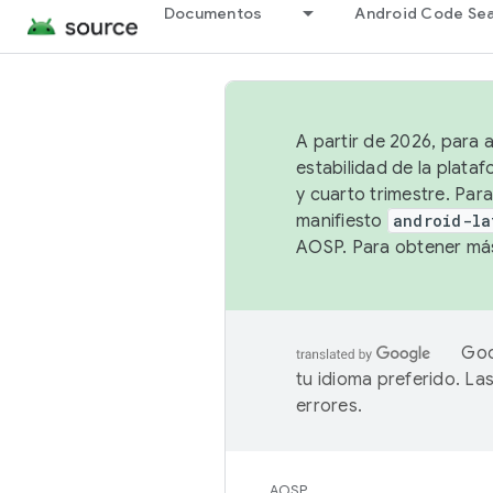
Documentos
Android Code Se
A partir de 2026, para 
estabilidad de la plata
y cuarto trimestre. Para
manifiesto
android-la
AOSP. Para obtener más
Goo
tu idioma preferido. L
errores.
AOSP