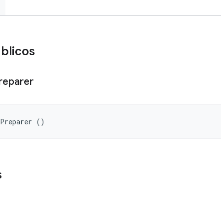
blicos
reparer
pPreparer ()
s