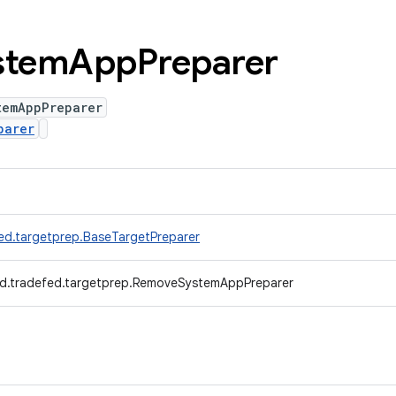
stem
App
Preparer
temAppPreparer
parer
ed.targetprep.BaseTargetPreparer
d.tradefed.targetprep.RemoveSystemAppPreparer