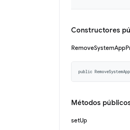
Constructores pú
Remove
System
App
P
public RemoveSystemAp
Métodos público
set
Up