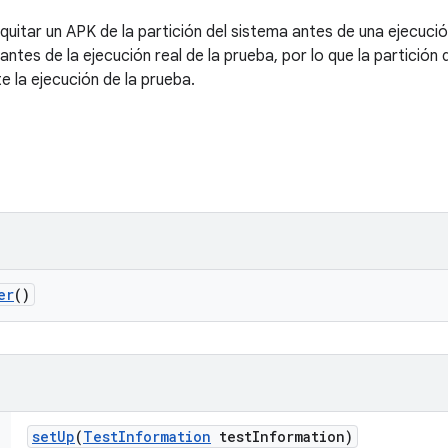
quitar un APK de la partición del sistema antes de una ejecuci
a antes de la ejecución real de la prueba, por lo que la partici
 la ejecución de la prueba.
er
()
set
Up
(
Test
Information
test
Information)