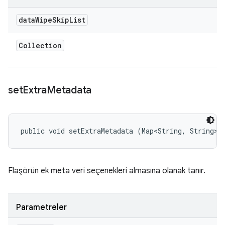
data
Wipe
Skip
List
Collection
set
Extra
Metadata
public void setExtraMetadata (Map<String, String> 
Flaşörün ek meta veri seçenekleri almasına olanak tanır.
Parametreler