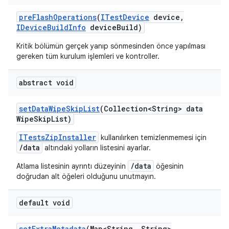
pre
Flash
Operations
(
ITest
Device
device
,
IDevice
Build
Info
device
Build)
Kritik bölümün gerçek yanıp sönmesinden önce yapılması
gereken tüm kurulum işlemleri ve kontroller.
abstract void
set
Data
Wipe
Skip
List
(Collection<String> data
Wipe
Skip
List)
ITestsZipInstaller
kullanılırken temizlenmemesi için
/data
altındaki yolların listesini ayarlar.
/data
Atlama listesinin ayrıntı düzeyinin
öğesinin
doğrudan alt öğeleri olduğunu unutmayın.
default void
set
Extra
Metadata
(Map<String
,
String>