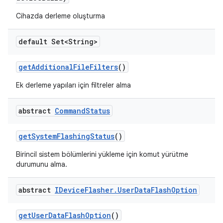
Cihazda derleme oluşturma
default Set<String>
get
Additional
File
Filters
()
Ek derleme yapıları için filtreler alma
abstract
Command
Status
get
System
Flashing
Status
()
Birincil sistem bölümlerini yükleme için komut yürütme
durumunu alma.
abstract
IDevice
Flasher
.
User
Data
Flash
Option
get
User
Data
Flash
Option
()