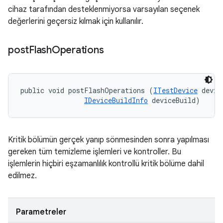
cihaz tarafından desteklenmiyorsa varsayılan seçenek
değerlerini geçersiz kılmak için kullanılır.
post
Flash
Operations
public void postFlashOperations (
ITestDevice
 device
IDeviceBuildInfo
 deviceBuild)
Kritik bölümün gerçek yanıp sönmesinden sonra yapılması
gereken tüm temizleme işlemleri ve kontroller. Bu
işlemlerin hiçbiri eşzamanlılık kontrollü kritik bölüme dahil
edilmez.
Parametreler