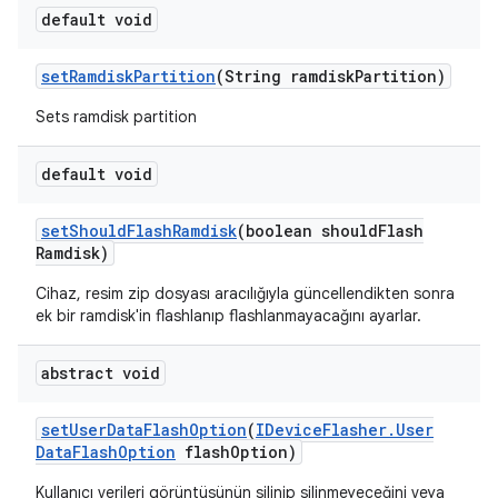
default void
set
Ramdisk
Partition
(String ramdisk
Partition)
Sets ramdisk partition
default void
set
Should
Flash
Ramdisk
(boolean should
Flash
Ramdisk)
Cihaz, resim zip dosyası aracılığıyla güncellendikten sonra
ek bir ramdisk'in flashlanıp flashlanmayacağını ayarlar.
abstract void
set
User
Data
Flash
Option
(
IDevice
Flasher
.
User
Data
Flash
Option
flash
Option)
Kullanıcı verileri görüntüsünün silinip silinmeyeceğini veya