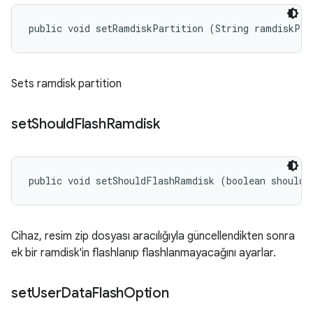
public void setRamdiskPartition (String ramdiskPar
Sets ramdisk partition
set
Should
Flash
Ramdisk
public void setShouldFlashRamdisk (boolean shouldF
Cihaz, resim zip dosyası aracılığıyla güncellendikten sonra
ek bir ramdisk'in flashlanıp flashlanmayacağını ayarlar.
set
User
Data
Flash
Option