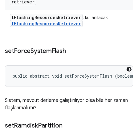
retriever
IFlashing
Resources
Retriever
: kullanılacak
IFlashing
Resources
Retriever
set
Force
System
Flash
public abstract void setForceSystemFlash (boolean 
Sistem, mevcut derleme çalıştırılıyor olsa bile her zaman
flaşlanmalı mı?
set
Ramdisk
Partition