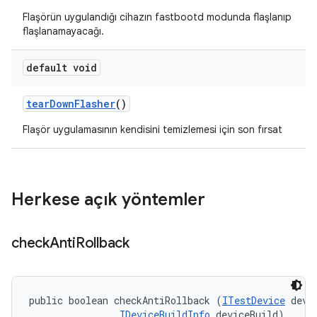
Flaşörün uygulandığı cihazın fastbootd modunda flaşlanıp
flaşlanamayacağı.
default void
tear
Down
Flasher
()
Flaşör uygulamasının kendisini temizlemesi için son fırsat
Herkese açık yöntemler
check
Anti
Rollback
public boolean checkAntiRollback (
ITestDevice
 devic
IDeviceBuildInfo
 deviceBuild)