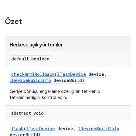
Özet
Herkese açık yöntemler
default boolean
check
Anti
Rollback
(
ITest
Device
device
,
IDevice
Build
Info
device
Build)
Geriye dönüşü engelleme özelliğinin tetiklenip
tetiklenmediğini kontrol edin.
abstract void
flash
(
ITest
Device
device
,
IDevice
Build
Info
device
Build)