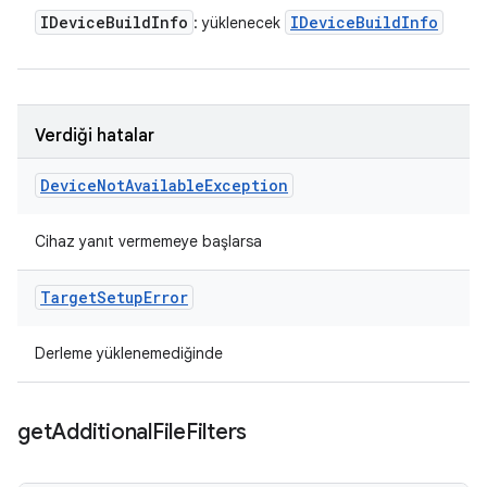
IDevice
Build
Info
IDevice
Build
Info
: yüklenecek
Verdiği hatalar
Device
Not
Available
Exception
Cihaz yanıt vermemeye başlarsa
Target
Setup
Error
Derleme yüklenemediğinde
get
Additional
File
Filters