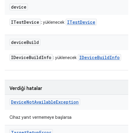
device
ITest
Device
ITest
Device
: yüklenecek
device
Build
IDevice
Build
Info
IDevice
Build
Info
: yüklenecek
Verdiği hatalar
Device
Not
Available
Exception
Cihaz yanıt vermemeye başlarsa
Target
Setup
Error