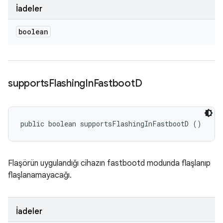
İadeler
boolean
supports
Flashing
In
Fastboot
D
public boolean supportsFlashingInFastbootD ()
Flaşörün uygulandığı cihazın fastbootd modunda flaşlanıp
flaşlanamayacağı.
İadeler