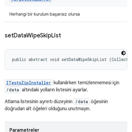
Herhangi bir kurulum başarısız olursa
set
Data
Wipe
Skip
List
public abstract void setDataWipeSkipList (Collecti
ITestsZipInstaller
kullanılırken temizlenmemesi için
/data
altındaki yolların listesini ayarlar.
Atlama listesinin ayrıntı düzeyinin
/data
öğesinin
doğrudan alt öğeleri olduğunu unutmayın.
Parametreler