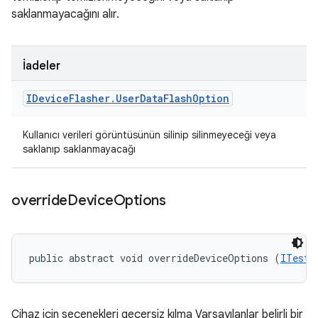
saklanmayacağını alır.
İadeler
IDevice
Flasher
.
User
Data
Flash
Option
Kullanıcı verileri görüntüsünün silinip silinmeyeceği veya
saklanıp saklanmayacağı
override
Device
Options
public abstract void overrideDeviceOptions (
ITestD
Cihaz için seçenekleri geçersiz kılma Varsayılanlar belirli bir