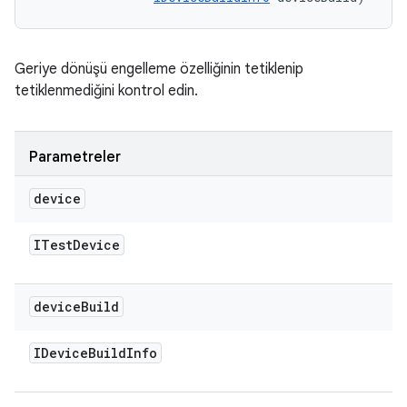
Geriye dönüşü engelleme özelliğinin tetiklenip
tetiklenmediğini kontrol edin.
Parametreler
device
ITest
Device
device
Build
IDevice
Build
Info