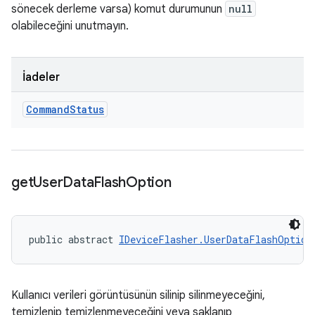
sönecek derleme varsa) komut durumunun
null
olabileceğini unutmayın.
İadeler
Command
Status
get
User
Data
Flash
Option
public abstract 
IDeviceFlasher.UserDataFlashOption
Kullanıcı verileri görüntüsünün silinip silinmeyeceğini,
temizlenip temizlenmeyeceğini veya saklanıp