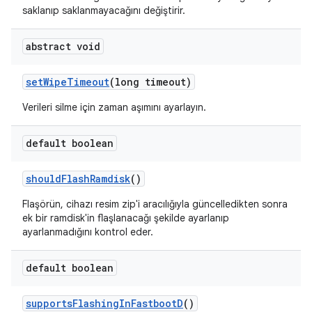
saklanıp saklanmayacağını değiştirir.
abstract void
set
Wipe
Timeout
(long timeout)
Verileri silme için zaman aşımını ayarlayın.
default boolean
should
Flash
Ramdisk
()
Flaşörün, cihazı resim zip'i aracılığıyla güncelledikten sonra
ek bir ramdisk'in flaşlanacağı şekilde ayarlanıp
ayarlanmadığını kontrol eder.
default boolean
supports
Flashing
In
Fastboot
D
()