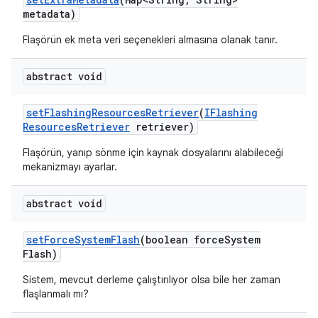
metadata)
Flaşörün ek meta veri seçenekleri almasına olanak tanır.
abstract void
set
Flashing
Resources
Retriever
(
IFlashing
Resources
Retriever
retriever)
Flaşörün, yanıp sönme için kaynak dosyalarını alabileceği
mekanizmayı ayarlar.
abstract void
set
Force
System
Flash
(boolean force
System
Flash)
Sistem, mevcut derleme çalıştırılıyor olsa bile her zaman
flaşlanmalı mı?