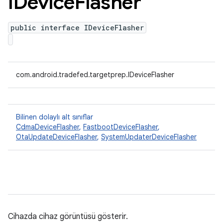
IDevice
Flasher
public interface IDeviceFlasher
com.android.tradefed.targetprep.IDeviceFlasher
Bilinen dolaylı alt sınıflar
CdmaDeviceFlasher
,
FastbootDeviceFlasher
,
OtaUpdateDeviceFlasher
,
SystemUpdaterDeviceFlasher
Cihazda cihaz görüntüsü gösterir.