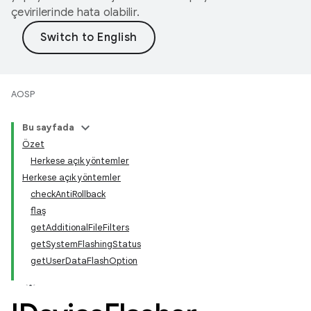
çevirilerinde hata olabilir.
AOSP
Bu sayfada
Özet
Herkese açık yöntemler
Herkese açık yöntemler
checkAntiRollback
flaş
getAdditionalFileFilters
getSystemFlashingStatus
getUserDataFlashOption