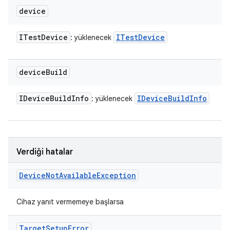
device
ITest
Device
ITest
Device
: yüklenecek
device
Build
IDevice
Build
Info
IDevice
Build
Info
: yüklenecek
Verdiği hatalar
Device
Not
Available
Exception
Cihaz yanıt vermemeye başlarsa
Target
Setup
Error