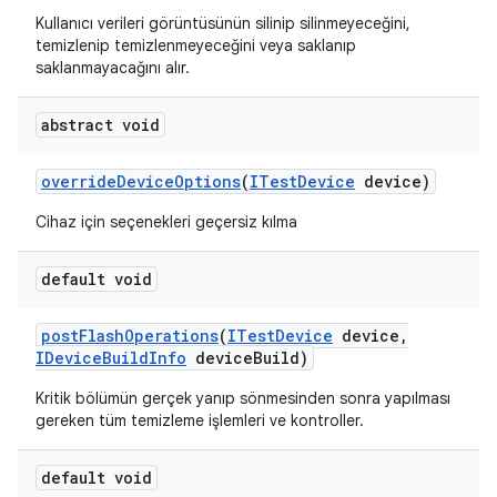
Kullanıcı verileri görüntüsünün silinip silinmeyeceğini,
temizlenip temizlenmeyeceğini veya saklanıp
saklanmayacağını alır.
abstract void
override
Device
Options
(
ITest
Device
device)
Cihaz için seçenekleri geçersiz kılma
default void
post
Flash
Operations
(
ITest
Device
device
,
IDevice
Build
Info
device
Build)
Kritik bölümün gerçek yanıp sönmesinden sonra yapılması
gereken tüm temizleme işlemleri ve kontroller.
default void