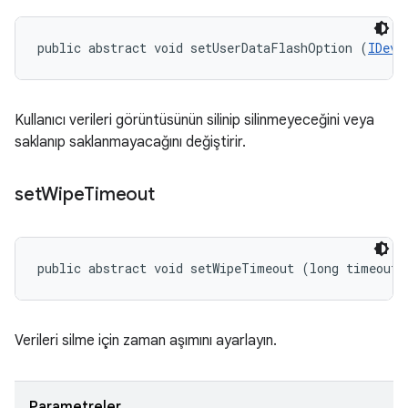
public abstract void setUserDataFlashOption (
IDevi
Kullanıcı verileri görüntüsünün silinip silinmeyeceğini veya
saklanıp saklanmayacağını değiştirir.
set
Wipe
Timeout
public abstract void setWipeTimeout (long timeout)
Verileri silme için zaman aşımını ayarlayın.
Parametreler