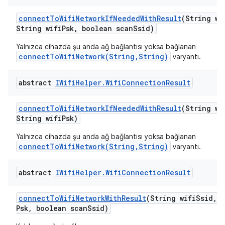
connect
To
Wifi
Network
If
Needed
With
Result
(String wi
String wifi
Psk
,
boolean scan
Ssid)
Yalnızca cihazda şu anda ağ bağlantısı yoksa bağlanan
connectToWifiNetwork(String,String)
varyantı.
abstract
IWifi
Helper
.
Wifi
Connection
Result
connect
To
Wifi
Network
If
Needed
With
Result
(String wi
String wifi
Psk)
Yalnızca cihazda şu anda ağ bağlantısı yoksa bağlanan
connectToWifiNetwork(String,String)
varyantı.
abstract
IWifi
Helper
.
Wifi
Connection
Result
connect
To
Wifi
Network
With
Result
(String wifi
Ssid
,
S
Psk
,
boolean scan
Ssid)