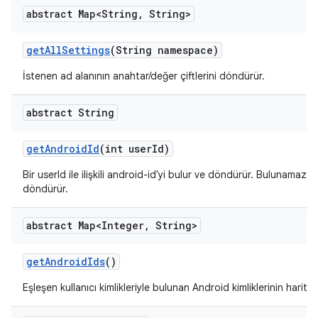
abstract Map<String
,
String>
get
All
Settings
(String namespace)
İstenen ad alanının anahtar/değer çiftlerini döndürür.
abstract String
get
Android
Id
(int user
Id)
Bir userId ile ilişkili android-id'yi bulur ve döndürür. Bulunamazsa
döndürür.
abstract Map<Integer
,
String>
get
Android
Ids
()
Eşleşen kullanıcı kimlikleriyle bulunan Android kimliklerinin haritas