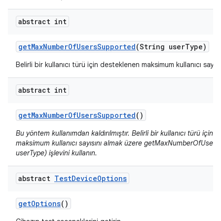
abstract int
get
Max
Number
Of
Users
Supported
(String user
Type)
Belirli bir kullanıcı türü için desteklenen maksimum kullanıcı sayısın
abstract int
get
Max
Number
Of
Users
Supported
()
Bu yöntem kullanımdan kaldırılmıştır. Belirli bir kullanıcı türü için
maksimum kullanıcı sayısını almak üzere getMaxNumberOfUsersS
userType) işlevini kullanın.
abstract
Test
Device
Options
get
Options
()