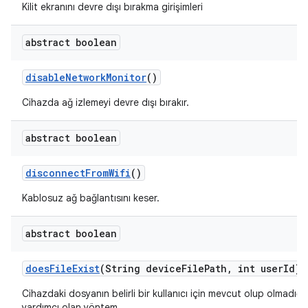
Kilit ekranını devre dışı bırakma girişimleri
abstract boolean
disable
Network
Monitor
()
Cihazda ağ izlemeyi devre dışı bırakır.
abstract boolean
disconnect
From
Wifi
()
Kablosuz ağ bağlantısını keser.
abstract boolean
does
File
Exist
(String device
File
Path
,
int user
Id)
Cihazdaki dosyanın belirli bir kullanıcı için mevcut olup olmadığı
yardımcı olan yöntem.