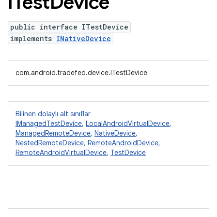
ITest
Device
public interface ITestDevice
implements
INativeDevice
com.android.tradefed.device.ITestDevice
Bilinen dolaylı alt sınıflar
IManagedTestDevice
,
LocalAndroidVirtualDevice
,
ManagedRemoteDevice
,
NativeDevice
,
NestedRemoteDevice
,
RemoteAndroidDevice
,
RemoteAndroidVirtualDevice
,
TestDevice