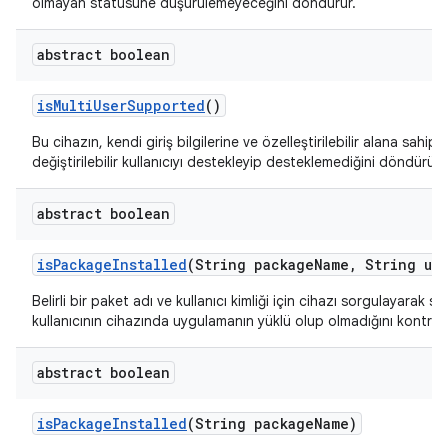
olmayan statüsüne düşürülemeyeceğini döndürür.
abstract boolean
is
Multi
User
Supported
()
Bu cihazın, kendi giriş bilgilerine ve özelleştirilebilir alana sahip
değiştirilebilir kullanıcıyı destekleyip desteklemediğini döndürür.
abstract boolean
is
Package
Installed
(String package
Name
,
String use
Belirli bir paket adı ve kullanıcı kimliği için cihazı sorgulayarak 
kullanıcının cihazında uygulamanın yüklü olup olmadığını kontrol 
abstract boolean
is
Package
Installed
(String package
Name)