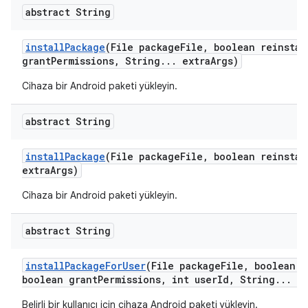
abstract String
install
Package
(File package
File
,
boolean reinstal
grant
Permissions
,
String
.
.
.
extra
Args)
Cihaza bir Android paketi yükleyin.
abstract String
install
Package
(File package
File
,
boolean reinstal
extra
Args)
Cihaza bir Android paketi yükleyin.
abstract String
install
Package
For
User
(File package
File
,
boolean r
boolean grant
Permissions
,
int user
Id
,
String
.
.
.
ex
Belirli bir kullanıcı için cihaza Android paketi yükleyin.