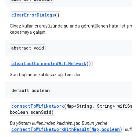
clear
Error
Dialogs
()
Cihaz kullanıcı arayüzünde şu anda görüntülenen hata iletişim ku
kapatmaya çalışın.
abstract void
clear
Last
Connected
Wifi
Network
()
Son bağlanan kablosuz ağı temizler.
default boolean
connect
To
Wifi
Network
(Map<String
,
String> wifi
Ssi
boolean scan
Ssid)
Bu yöntem kullanımdan kaldırılmıştır. Bunun yerine
connectToWifiNetworkWithResult(Map,boolean)
kullan