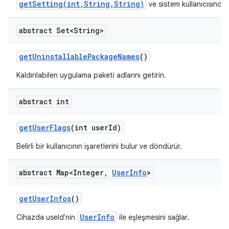
getSetting(int,String,String)
ve sistem kullanıcısında g
abstract Set<String>
get
Uninstallable
Package
Names
()
Kaldırılabilen uygulama paketi adlarını getirin.
abstract int
get
User
Flags
(int user
Id)
Belirli bir kullanıcının işaretlerini bulur ve döndürür.
abstract Map<Integer
,
User
Info
>
get
User
Infos
()
UserInfo
Cihazda useId'nin
ile eşleşmesini sağlar.