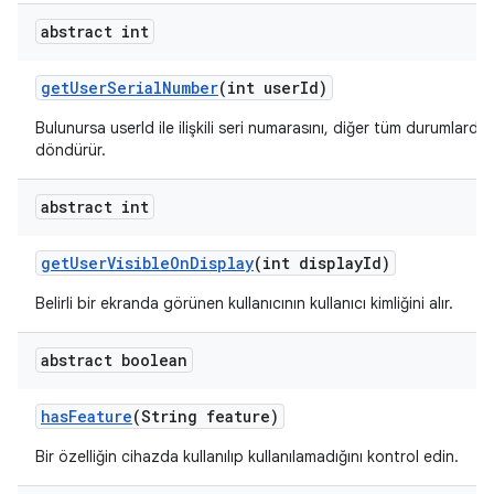
abstract int
get
User
Serial
Number
(int user
Id)
Bulunursa userId ile ilişkili seri numarasını, diğer tüm durumlard
döndürür.
abstract int
get
User
Visible
On
Display
(int display
Id)
Belirli bir ekranda görünen kullanıcının kullanıcı kimliğini alır.
abstract boolean
has
Feature
(String feature)
Bir özelliğin cihazda kullanılıp kullanılamadığını kontrol edin.