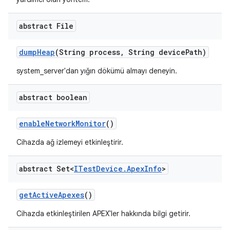
abstract File
dump
Heap
(String process
,
String device
Path)
system_server'dan yığın dökümü almayı deneyin.
abstract boolean
enable
Network
Monitor
()
Cihazda ağ izlemeyi etkinleştirir.
abstract Set<
ITest
Device
.
Apex
Info
>
get
Active
Apexes
()
Cihazda etkinleştirilen APEX'ler hakkında bilgi getirir.