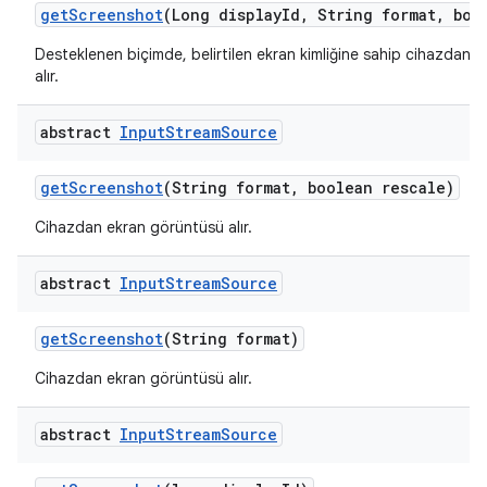
get
Screenshot
(Long display
Id
,
String format
,
bool
Desteklenen biçimde, belirtilen ekran kimliğine sahip cihazdan 
alır.
abstract
Input
Stream
Source
get
Screenshot
(String format
,
boolean rescale)
Cihazdan ekran görüntüsü alır.
abstract
Input
Stream
Source
get
Screenshot
(String format)
Cihazdan ekran görüntüsü alır.
abstract
Input
Stream
Source