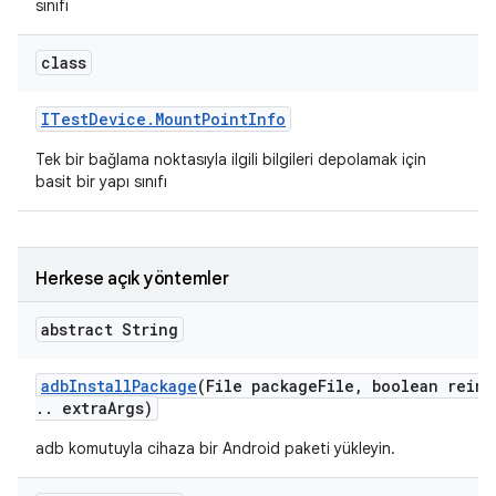
sınıfı
class
ITest
Device
.
Mount
Point
Info
Tek bir bağlama noktasıyla ilgili bilgileri depolamak için
basit bir yapı sınıfı
Herkese açık yöntemler
abstract String
adb
Install
Package
(File package
File
,
boolean reins
.
.
extra
Args)
adb komutuyla cihaza bir Android paketi yükleyin.