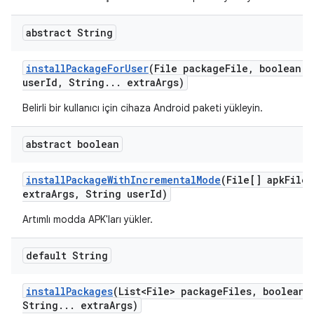
abstract String
install
Package
For
User
(File package
File
,
boolean r
user
Id
,
String
.
.
.
extra
Args)
Belirli bir kullanıcı için cihaza Android paketi yükleyin.
abstract boolean
install
Package
With
Incremental
Mode
(File[] apk
Files
extra
Args
,
String user
Id)
Artımlı modda APK'ları yükler.
default String
install
Packages
(List<File> package
Files
,
boolean r
String
.
.
.
extra
Args)