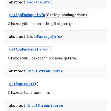
abstract
Package
Info
get
App
Package
Info
(String package
Name)
Cihazda yüklü bir paketle ilgili bilgileri getirin.
abstract List<
Package
Info
>
get
App
Package
Infos
()
Cihazda yüklü paketlerin bilgilerini getirme.
abstract
Input
Stream
Source
get
Bugreport
()
Cihazdan hata raporu alır.
abstract
Input
Stream
Source