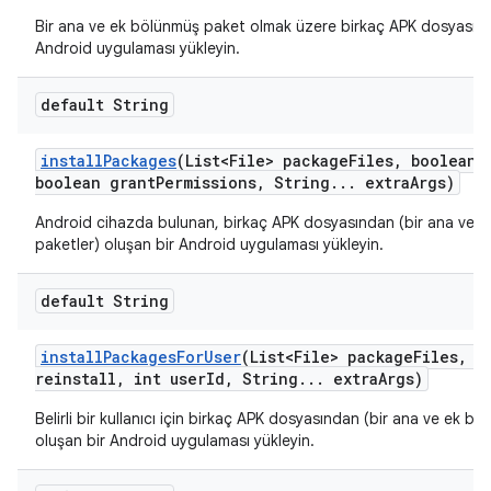
Bir ana ve ek bölünmüş paket olmak üzere birkaç APK dosyasınd
Android uygulaması yükleyin.
default String
install
Packages
(List<File> package
Files
,
boolean r
boolean grant
Permissions
,
String
.
.
.
extra
Args)
Android cihazda bulunan, birkaç APK dosyasından (bir ana ve 
paketler) oluşan bir Android uygulaması yükleyin.
default String
install
Packages
For
User
(List<File> package
Files
,
bo
reinstall
,
int user
Id
,
String
.
.
.
extra
Args)
Belirli bir kullanıcı için birkaç APK dosyasından (bir ana ve ek b
oluşan bir Android uygulaması yükleyin.