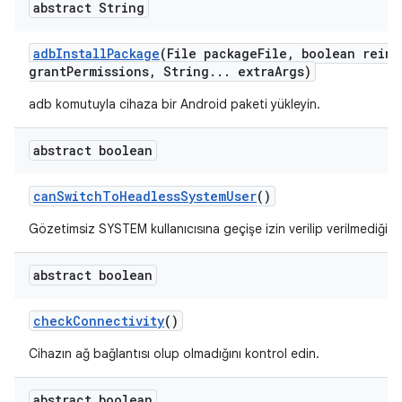
abstract String
adb
Install
Package
(File package
File
,
boolean reins
grant
Permissions
,
String
.
.
.
extra
Args)
adb komutuyla cihaza bir Android paketi yükleyin.
abstract boolean
can
Switch
To
Headless
System
User
()
Gözetimsiz SYSTEM kullanıcısına geçişe izin verilip verilmediğini
abstract boolean
check
Connectivity
()
Cihazın ağ bağlantısı olup olmadığını kontrol edin.
abstract boolean