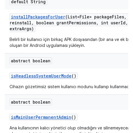
default String
install
Packages
For
User
(List<File> package
Files
,
bo
reinstall
,
boolean grant
Permissions
,
int user
Id
,
S
extra
Args)
Belirli bir kullanıcı için birkaç APK dosyasından (bir ana ve ek b
oluşan bir Android uygulaması yükleyin.
abstract boolean
is
Headless
System
User
Mode
()
Cihazın gözetimsiz sistem kullanıcı modunu kullanıp kullanmadığ
abstract boolean
is
Main
User
Permanent
Admin
()
Ana kullanıcının kalıcı yönetici olup olmadığını ve silinemeyeceği