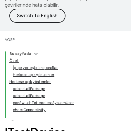
çevirilerinde hata olabilir.
AOSP
Bu sayfada
Özet
İç içe yerleştirilmiş sınıflar
Herkese açık yöntemler
Herkese açık yöntemler
adbInstallPackage
adbInstallPackage
canSwitchToHeadlessSystemUser
checkConnectivity