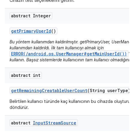
Cihazın test seçeneklerini getirin.
abstract Integer
get
Primary
User
Id
()
Bu yöntem kullanımdan kaldırılmıştır. getPrimaryUser, UserMana
kullanımdan kaldırıldı. İlk tam kullanıcıyı almak için
ERROR(/android.os.UserManager#getMainUserId())
'ı 
kullanın. Başsız sistemlerde kullanıcının tam kullanıcı olmadığını 
abstract int
get
Remaining
Creatable
User
Count
(String user
Type)
Belirtilen kullanıcı türünde kaç kullanıcının bu cihazda oluşturula
döndürür.
abstract
Input
Stream
Source