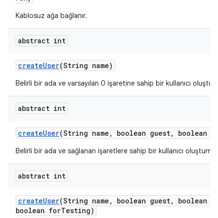
Kablosuz ağa bağlanır.
abstract int
create
User
(String name)
Belirli bir ada ve varsayılan 0 işaretine sahip bir kullanıcı oluştur
abstract int
create
User
(String name
,
boolean guest
,
boolean ep
Belirli bir ada ve sağlanan işaretlere sahip bir kullanıcı oluşturma
abstract int
create
User
(String name
,
boolean guest
,
boolean e
boolean for
Testing)