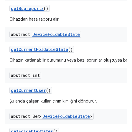
get
Bugreportz
()
Cihazdan hata raporu alır.
abstract
Device
Foldable
State
get
Current
Foldable
State
()
Cihazın katlanabilir durumunu veya bazı sorunlar oluştuysa boş
abstract int
get
Current
User
()
Şu anda çalışan kullanıcının kimliğini döndürür.
abstract Set<
Device
Foldable
State
>
get
Foldable
States
()