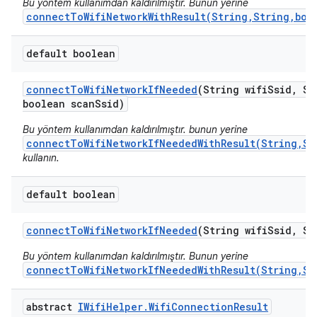
Bu yöntem kullanımdan kaldırılmıştır. Bunun yerine
connectToWifiNetworkWithResult(String,String,boo
default boolean
connect
To
Wifi
Network
If
Needed
(String wifi
Ssid
,
Str
boolean scan
Ssid)
Bu yöntem kullanımdan kaldırılmıştır. bunun yerine
connectToWifiNetworkIfNeededWithResult(String,St
kullanın.
default boolean
connect
To
Wifi
Network
If
Needed
(String wifi
Ssid
,
Str
Bu yöntem kullanımdan kaldırılmıştır. Bunun yerine
connectToWifiNetworkIfNeededWithResult(String,St
abstract
IWifi
Helper
.
Wifi
Connection
Result