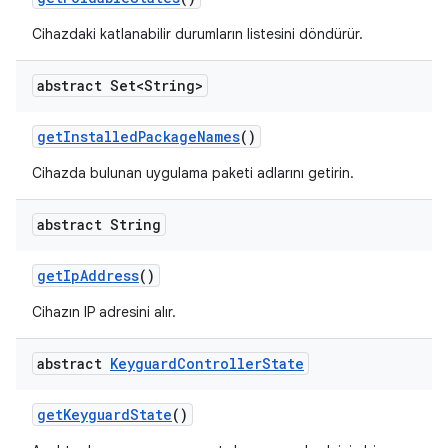
Cihazdaki katlanabilir durumların listesini döndürür.
abstract Set<String>
get
Installed
Package
Names
()
Cihazda bulunan uygulama paketi adlarını getirin.
abstract String
get
Ip
Address
()
Cihazın IP adresini alır.
abstract
Keyguard
Controller
State
get
Keyguard
State
()