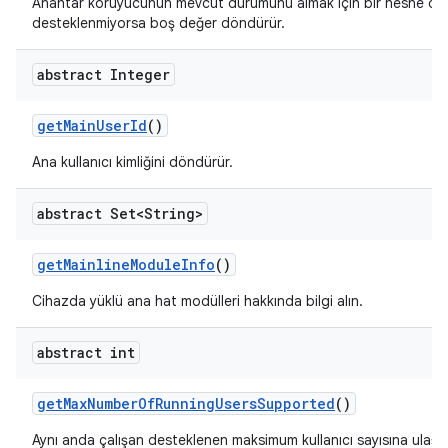
Anahtar koruyucunun mevcut durumunu almak için bir nesne dö
desteklenmiyorsa boş değer döndürür.
abstract Integer
get
Main
User
Id
()
Ana kullanıcı kimliğini döndürür.
abstract Set<String>
get
Mainline
Module
Info
()
Cihazda yüklü ana hat modülleri hakkında bilgi alın.
abstract int
get
Max
Number
Of
Running
Users
Supported
()
Aynı anda çalışan desteklenen maksimum kullanıcı sayısına ulaşın