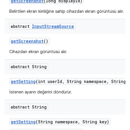
get
Screenshot
(long display
Id)
Belirtilen ekran kimliğine sahip cihazdan ekran görüntüsü alır.
abstract
Input
Stream
Source
get
Screenshot
()
Cihazdan ekran görüntüsü alır.
abstract String
get
Setting
(int user
Id
,
String namespace
,
String k
İstenen ayarın değerini döndürür.
abstract String
get
Setting
(String namespace
,
String key)