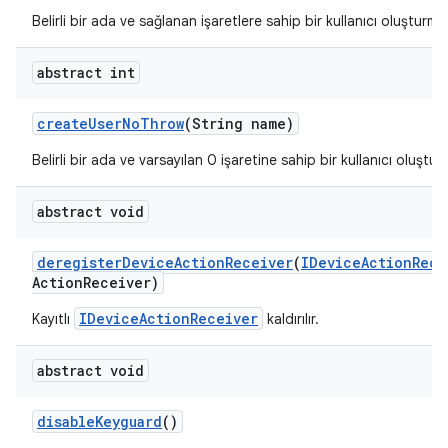
Belirli bir ada ve sağlanan işaretlere sahip bir kullanıcı oluşturma
abstract int
create
User
No
Throw
(String name)
Belirli bir ada ve varsayılan 0 işaretine sahip bir kullanıcı oluştur
abstract void
deregister
Device
Action
Receiver
(
IDevice
Action
Rece
Action
Receiver)
IDeviceActionReceiver
Kayıtlı
kaldırılır.
abstract void
disable
Keyguard
()