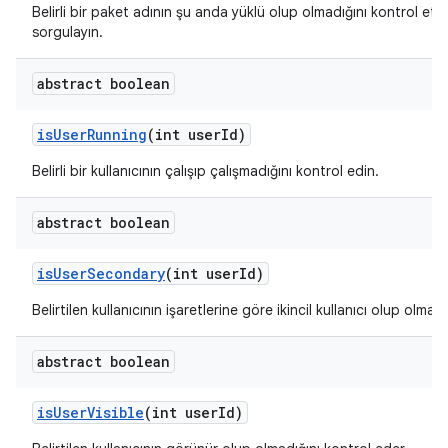
Belirli bir paket adının şu anda yüklü olup olmadığını kontrol etm
sorgulayın.
abstract boolean
is
User
Running
(int user
Id)
Belirli bir kullanıcının çalışıp çalışmadığını kontrol edin.
abstract boolean
is
User
Secondary
(int user
Id)
Belirtilen kullanıcının işaretlerine göre ikincil kullanıcı olup olmad
abstract boolean
is
User
Visible
(int user
Id)