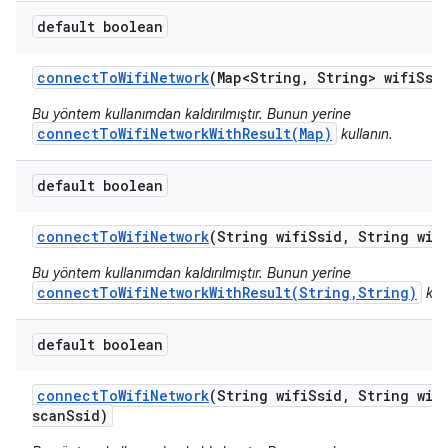
default boolean
connect
To
Wifi
Network
(Map<String
,
String> wifi
Ssi
Bu yöntem kullanımdan kaldırılmıştır. Bunun yerine
connectToWifiNetworkWithResult(Map)
kullanın.
default boolean
connect
To
Wifi
Network
(String wifi
Ssid
,
String wif
Bu yöntem kullanımdan kaldırılmıştır. Bunun yerine
connectToWifiNetworkWithResult(String,String)
kull
default boolean
connect
To
Wifi
Network
(String wifi
Ssid
,
String wif
scan
Ssid)