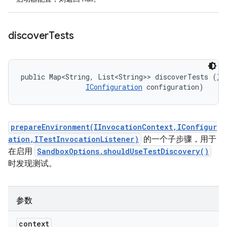
discover
Tests
public Map<String, List<String>> discoverTests (
II
IConfiguration
 configuration)
prepareEnvironment(IInvocationContext,IConfigur
ation,ITestInvocationListener)
的一个子步骤，用于
在启用
SandboxOptions.shouldUseTestDiscovery()
时发现测试。
参数
context