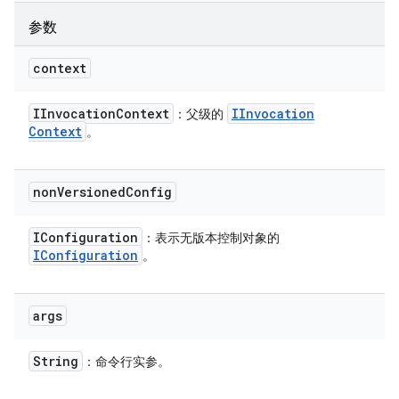
参数
context
IInvocation
Context
IInvocation
：父级的
Context
。
non
Versioned
Config
IConfiguration
：表示无版本控制对象的
IConfiguration
。
args
String
：命令行实参。