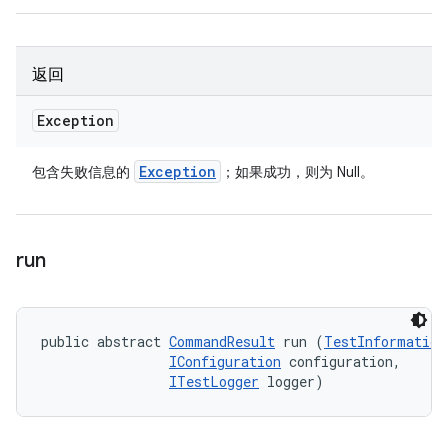
返回
Exception
Exception
包含失败信息的
；如果成功，则为 Null。
run
public abstract 
CommandResult
 run (
TestInformation
IConfiguration
 configuration, 

ITestLogger
 logger)