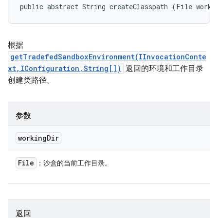
public abstract String createClasspath (File worki
根据
getTradefedSandboxEnvironment(IInvocationConte
xt,IConfiguration,String[])
返回的环境和工作目录
创建类路径。
参数
working
Dir
File
：沙盒的当前工作目录。
返回