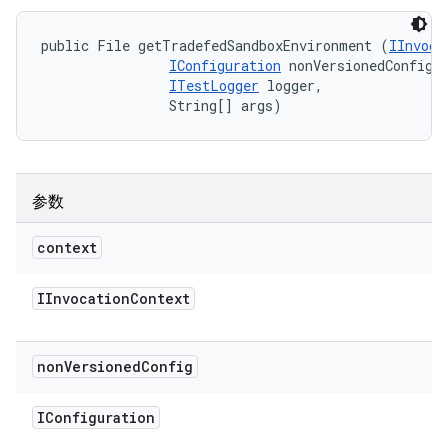
public File getTradefedSandboxEnvironment (
IInvoca
IConfiguration
 nonVersionedConfig, 
ITestLogger
 logger, 

                String[] args)
参数
context
IInvocation
Context
non
Versioned
Config
IConfiguration