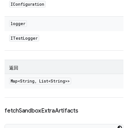
IConfiguration
logger
ITest
Logger
返回
Map<String
,
List<String>>
fetch
Sandbox
Extra
Artifacts