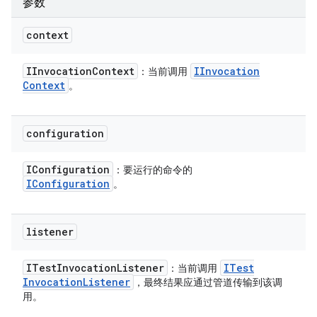
参数
context
IInvocation
Context
IInvocation
：当前调用
Context
。
configuration
IConfiguration
：要运行的命令的
IConfiguration
。
listener
ITest
Invocation
Listener
ITest
：当前调用
Invocation
Listener
，最终结果应通过管道传输到该调
用。