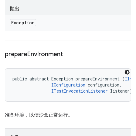
抛出
Exception
prepare
Environment
public abstract Exception prepareEnvironment (
IInv
IConfiguration
 configuration, 

ITestInvocationListener
 listener)
准备环境，以便沙盒正常运行。