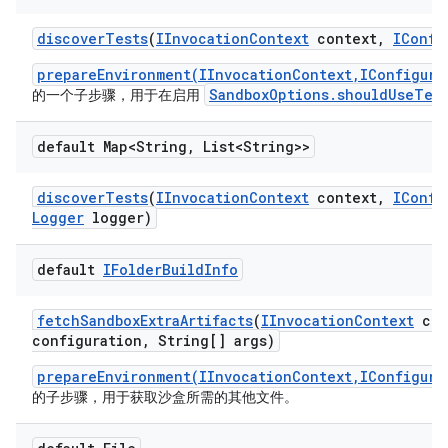
discover
Tests
(
IInvocation
Context
context
,
IConfi
prepareEnvironment(IInvocationContext,IConfigura
SandboxOptions.shouldUseTest
的一个子步骤，用于在启用
default Map<String
,
List<String>>
discover
Tests
(
IInvocation
Context
context
,
IConfi
Logger
logger)
default
IFolder
Build
Info
fetch
Sandbox
Extra
Artifacts
(
IInvocation
Context
con
configuration
,
String[] args)
prepareEnvironment(IInvocationContext,IConfigura
的子步骤，用于获取沙盒所需的其他文件。