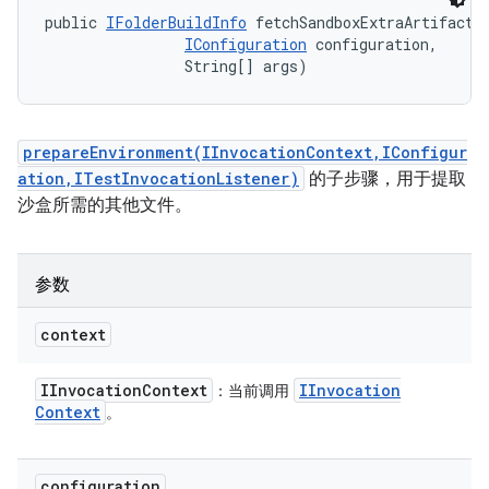
public 
IFolderBuildInfo
 fetchSandboxExtraArtifacts
IConfiguration
 configuration, 

                String[] args)
prepareEnvironment(IInvocationContext,IConfigur
ation,ITestInvocationListener)
的子步骤，用于提取
沙盒所需的其他文件。
参数
context
IInvocation
Context
IInvocation
：当前调用
Context
。
configuration