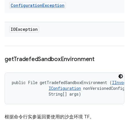
Configuration
Exception
IOException
get
Tradefed
Sandbox
Environment
public File getTradefedSandboxEnvironment (
IInvoca
IConfiguration
 nonVersionedConfig, 
                String[] args)
根据命令行实参返回要使用的沙盒环境 TF。