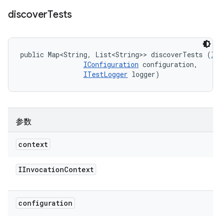
discover
Tests
public Map<String, List<String>> discoverTests (
II
IConfiguration
 configuration, 

ITestLogger
 logger)
参数
context
IInvocation
Context
configuration