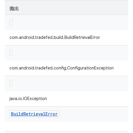
抛出
com.android.tradefed.build.BuildRetrievalError
com.android.tradefed.config.ConfigurationException
java.io.IOException
Build
Retrieval
Error