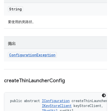
String
要使用的类路径。
抛出
Configuration
Exception
create
Thin
Launcher
Config
public abstract 
IConfiguration
 createThinLauncherCo
IKeyStoreClient
 keyStoreClient, 

IRunUtil
 runUtil, 
