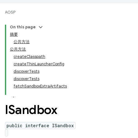
AOSP
On this page
摘要
公共方法
公共方法
createClasspath
createThinLauncherConfig
discoverTests
discoverTests
fetchSandboxExtraArtifacts
ISandbox
public interface ISandbox