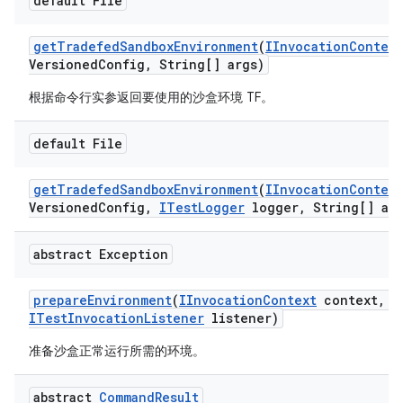
default File
get
Tradefed
Sandbox
Environment
(
IInvocation
Context
Versioned
Config
,
String[] args)
根据命令行实参返回要使用的沙盒环境 TF。
default File
get
Tradefed
Sandbox
Environment
(
IInvocation
Context
Versioned
Config
,
ITest
Logger
logger
,
String[] arg
abstract Exception
prepare
Environment
(
IInvocation
Context
context
,
I
ITest
Invocation
Listener
listener)
准备沙盒正常运行所需的环境。
abstract
Command
Result