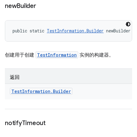
new
Builder
public static 
TestInformation.Builder
 newBuilder (
创建用于创建
TestInformation
实例的构建器。
返回
Test
Information
.
Builder
notify
Timeout