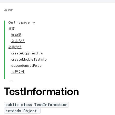
AOSP
On this page
摘要
嵌套类
公共方法
公共方法
createCopyTestInfo
createModuleTestInfo
dependenciesFolder
执行文件
Test
Information
public class TestInformation
extends Object