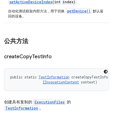
set
Active
Device
Index
(int index)
getDevice()
自动化测试框架内部方法，用于切换
默认返
回的设备。
公共方法
create
Copy
Test
Info
public static 
TestInformation
 createCopyTestInfo (
IInvocationContext
 context)
创建具有复制的
ExecutionFiles
的
TestInformation
。