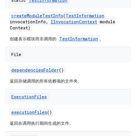
static
Test
Information
create
Module
Test
Info
(
Test
Information
invocation
Info
,
IInvocation
Context
module
Context)
TestInformation
创建表示模块而非调用的
。
File
dependencies
Folder
()
返回存储调用的所有依赖项的文件夹。
Execution
Files
execution
Files
()
返回在调用执行期间生成的文件。