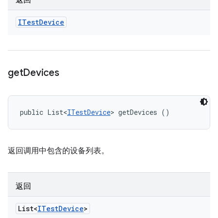
返回
ITest
Device
get
Devices
public List<
ITestDevice
> getDevices ()
返回调用中包含的设备列表。
返回
List<
ITest
Device
>