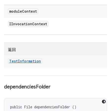
module
Context
IInvocation
Context
返回
Test
Information
dependencies
Folder
public File dependenciesFolder ()