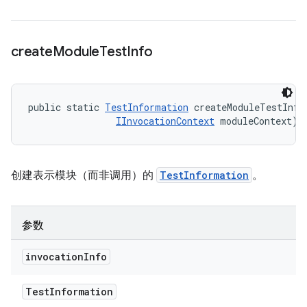
create
Module
Test
Info
public static 
TestInformation
 createModuleTestInfo
IInvocationContext
 moduleContext)
创建表示模块（而非调用）的
TestInformation
。
参数
invocation
Info
Test
Information