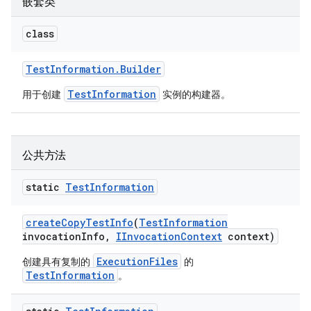
嵌套类
class
Test
Information
.
Builder
TestInformation
用于创建
实例的构建器。
公共方法
static
Test
Information
create
Copy
Test
Info
(
Test
Information
invocation
Info
,
IInvocation
Context
context)
ExecutionFiles
创建具有复制的
的
TestInformation
。