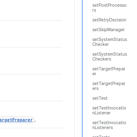
setPostProcesso
rs
setRetryDecision
setSkipManager
setSystemStatus
Checker
setSystemStatus
Checkers
setTargetPrepar
er
setTargetPrepar
ers
setTest
setTestInvocatio
nListener
argetPreparer
。
setTestInvocatio
nListeners