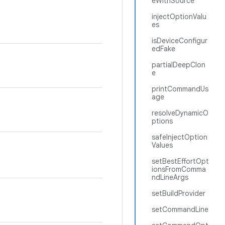
eWithSource
injectOptionValu
es
isDeviceConfigur
edFake
partialDeepClon
e
printCommandUs
age
resolveDynamicO
ptions
safeInjectOption
Values
setBestEffortOpt
ionsFromComma
ndLineArgs
setBuildProvider
setCommandLine