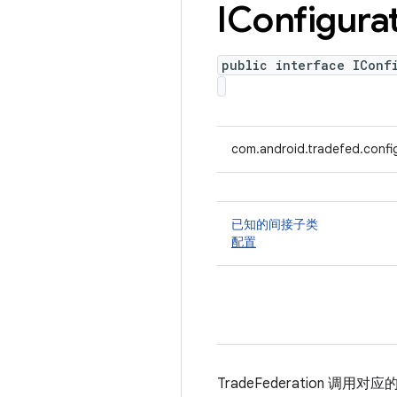
IConfigura
public interface IConf
com.android.tradefed.config
已知的间接子类
配置
TradeFederation 调用对