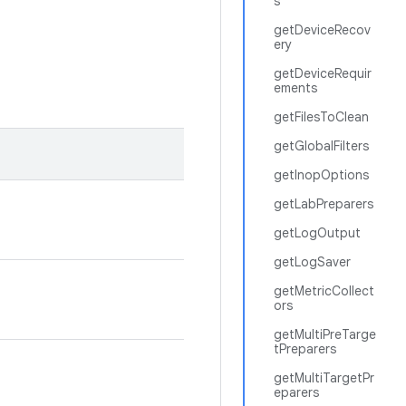
s
getDeviceRecov
ery
getDeviceRequir
ements
getFilesToClean
getGlobalFilters
getInopOptions
getLabPreparers
getLogOutput
getLogSaver
getMetricCollect
ors
getMultiPreTarge
tPreparers
getMultiTargetPr
eparers