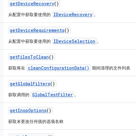
get
Device
Recovery
()
IDeviceRecovery
从配置中获取要使用的
。
get
Device
Requirements
()
IDeviceSelection
从配置中获取要使用的
。
get
Files
To
Clean
()
cleanConfigurationData()
获取将在
期间清理的文件列表
get
Global
Filters
()
GlobalTestFilter
获取调用的
。
get
Inop
Options
()
获取未更改任何值的选项名称