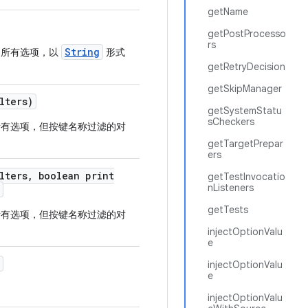
getName
getPostProcesso
rs
String
所有选项，以
形式
getRetryDecision
getSkipManager
lters)
getSystemStatu
sCheckers
有选项，但按键名称过滤的对
getTargetPrepar
ers
lters
,
boolean print
getTestInvocatio
nListeners
getTests
有选项，但按键名称过滤的对
injectOptionValu
e
injectOptionValu
e
injectOptionValu