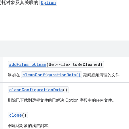
委托对象及其关联的
Option
add
Files
To
Clean
(Set<File> to
Be
Cleaned)
cleanConfigurationData()
添加在
期间必须清理的文件
clean
Configuration
Data
()
删除已下载到远程文件的已解决 Option 字段中的任何文件。
clone
()
创建此对象的浅层副本。