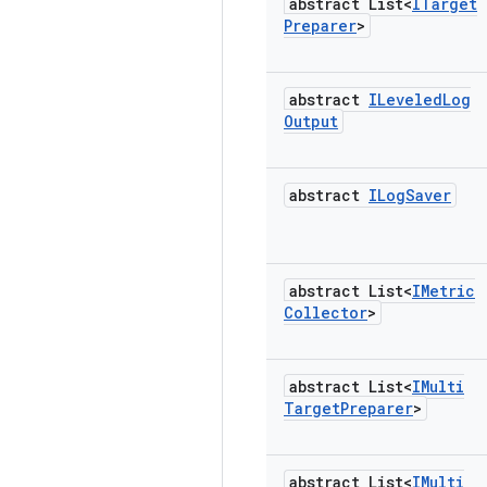
abstract List<
ITarget
Preparer
>
abstract
ILeveled
Log
Output
abstract
ILog
Saver
abstract List<
IMetric
Collector
>
abstract List<
IMulti
Target
Preparer
>
abstract List<
IMulti