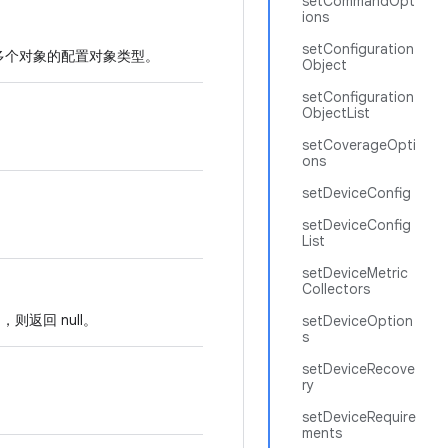
setCommandOpt
ions
setConfiguration
多个对象的配置对象类型。
Object
setConfiguration
ObjectList
setCoverageOpti
ons
setDeviceConfig
setDeviceConfig
List
setDeviceMetric
Collectors
则返回 null。
setDeviceOption
s
setDeviceRecove
ry
setDeviceRequire
ments