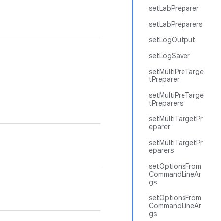
setLabPreparer
setLabPreparers
setLogOutput
setLogSaver
setMultiPreTarge
tPreparer
setMultiPreTarge
tPreparers
setMultiTargetPr
eparer
setMultiTargetPr
eparers
setOptionsFrom
CommandLineAr
gs
setOptionsFrom
CommandLineAr
gs