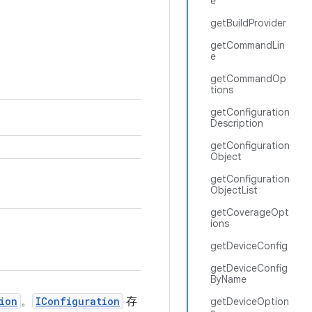
e
getBuildProvider
getCommandLin
e
getCommandOp
tions
getConfiguration
Description
getConfiguration
Object
getConfiguration
ObjectList
getCoverageOpt
ions
getDeviceConfig
getDeviceConfig
ByName
ion
。
IConfiguration
存
getDeviceOption