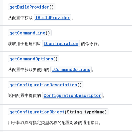
get
Build
Provider
()
IBuildProvider
从配置中获取
。
get
Command
Line
()
IConfiguration
获取用于创建相应
的命令行。
get
Command
Options
()
ICommandOptions
从配置中获取要使用的
。
get
Configuration
Description
()
ConfigurationDescriptor
返回配置中提供的
。
get
Configuration
Object
(String type
Name)
用于获取具有指定类型名称的配置对象的通用接口。