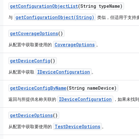
get
Configuration
Object
List
(String type
Name)
getConfigurationObject(String)
与
类似，但适用于支持
get
Coverage
Options
()
CoverageOptions
从配置中获取要使用的
。
get
Device
Config
()
IDeviceConfiguration
从配置中获取
。
get
Device
Config
By
Name
(String name
Device)
IDeviceConfiguration
返回与所提供名称关联的
，如果未找到，
get
Device
Options
()
TestDeviceOptions
从配置中获取要使用的
。