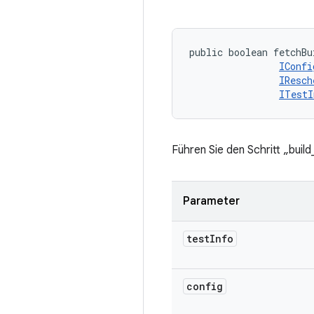
public boolean fetchBu
IConfi
IResch
ITestI
Führen Sie den Schritt „buil
Parameter
test
Info
config