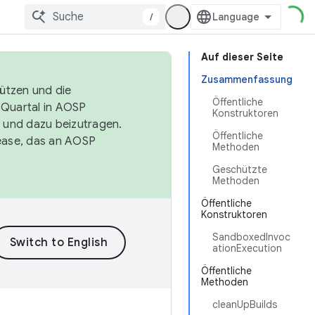
/
Auf dieser Seite
Zusammenfassung
tützen und die
Öffentliche
. Quartal in AOSP
Konstruktoren
 und dazu beizutragen.
Öffentliche
ease, das an AOSP
Methoden
Geschützte
Methoden
Öffentliche
Konstruktoren
SandboxedInvoc
ationExecution
Öffentliche
Methoden
cleanUpBuilds