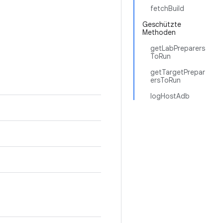
fetchBuild
Geschützte
Methoden
getLabPreparers
ToRun
getTargetPrepar
ersToRun
logHostAdb