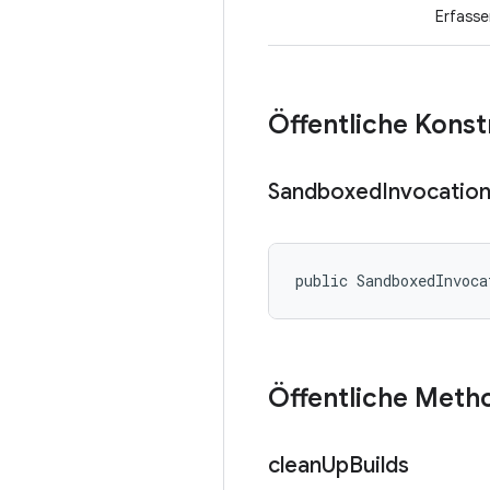
Erfasse
Öffentliche Kons
Sandboxed
Invocatio
public SandboxedInvoca
Öffentliche Meth
clean
Up
Builds