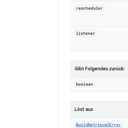
rescheduler
listener
Gibt Folgendes zurück:
boolean
Löst aus
Build
Retrieval
Error