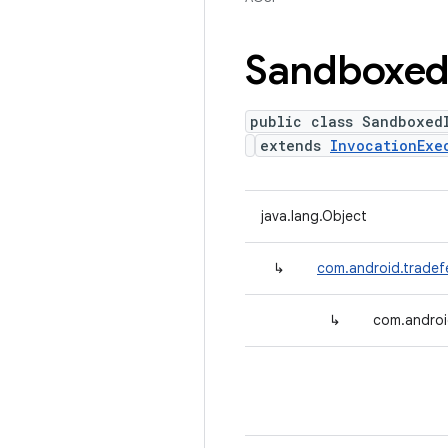
Sandboxe
public class Sandboxed
extends
InvocationExe
java.lang.Object
↳
com.android.tradef
↳
com.androi