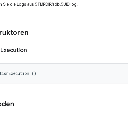
n Sie die Logs aus $TMPDIR/adb.$UID.log.
truktoren
n
Execution
tionExecution ()
oden