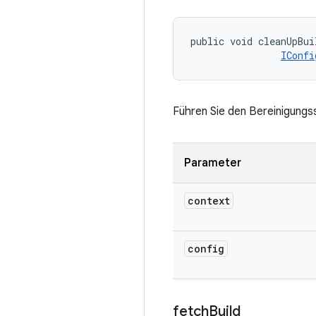
public void cleanUpBui
IConfi
Führen Sie den Bereinigungs
Parameter
context
config
fetch
Build