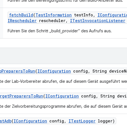
Führen Sie den Bereinigungsschritt für den Build-Anbieter aus.
fetch
Build
(
Test
Information
test
Info
,
IConfigurati
IRescheduler
rescheduler
,
ITest
Invocation
Listener
Führen Sie den Schritt „build_provider“ des Aufrufs aus.
b
Preparers
To
Run
(
IConfiguration
config
,
String device
N
ste der Lab-Vorbereiter abrufen, die auf diesem Gerät ausgeführt we
rget
Preparers
To
Run
(
IConfiguration
config
,
String devi
ste der Zielvorbereitungsprogramme abrufen, die auf diesem Gerät a
st
Adb
(
IConfiguration
config
,
ITest
Logger
logger)