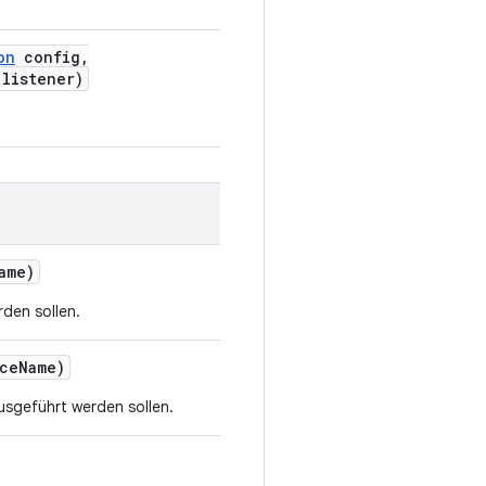
on
config
,
listener)
ame)
rden sollen.
ce
Name)
usgeführt werden sollen.