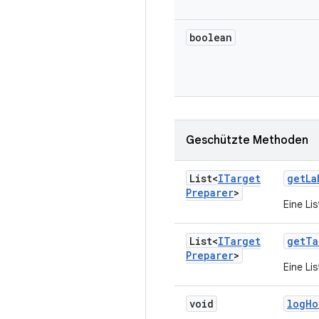
boolean
Geschützte Methoden
List<
ITarget
get
La
Preparer
>
Eine Li
List<
ITarget
get
Ta
Preparer
>
Eine Li
void
log
Ho