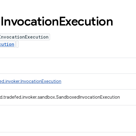
d
Invocation
Execution
InvocationExecution
cution
ed.invoker.InvocationExecution
d.tradefed.invoker.sandbox.SandboxedInvocationExecution