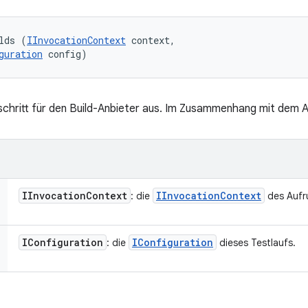
lds (
IInvocationContext
 context, 

guration
 config)
schritt für den Build-Anbieter aus. Im Zusammenhang mit dem A
IInvocation
Context
IInvocation
Context
: die
des Aufr
IConfiguration
IConfiguration
: die
dieses Testlaufs.