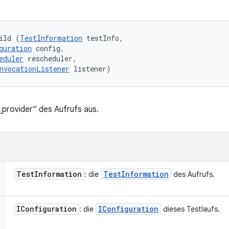
ild (
TestInformation
 testInfo, 

guration
 config, 

eduler
 rescheduler, 

nvocationListener
 listener)
d_provider“ des Aufrufs aus.
Test
Information
Test
Information
: die
des Aufrufs.
IConfiguration
IConfiguration
: die
dieses Testlaufs.