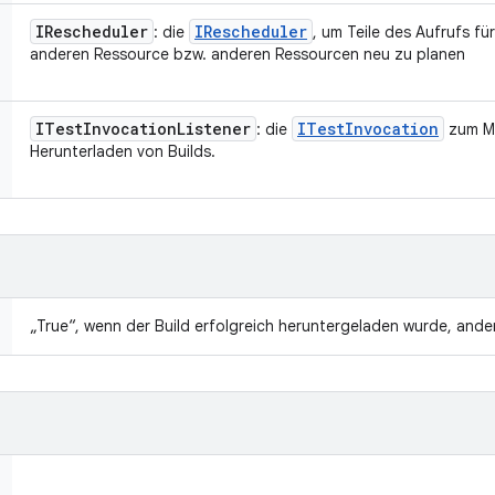
IRescheduler
IRescheduler
: die
, um Teile des Aufrufs fü
anderen Ressource bzw. anderen Ressourcen neu zu planen
ITest
Invocation
Listener
ITest
Invocation
: die
zum Me
Herunterladen von Builds.
„True“, wenn der Build erfolgreich heruntergeladen wurde, andern