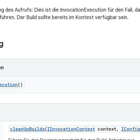
 des Aufrufs: Dies ist die InvocationExecution für den Fall, d
ühren. Der Build sollte bereits im Kontext verfügbar sein.
g
en
ecution
()
clean
Up
Builds
(
IInvocation
Context
context
,
IConfig