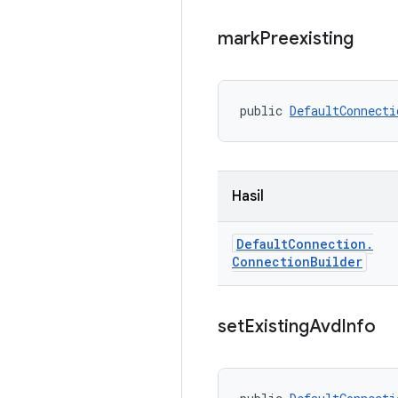
mark
Preexisting
public 
DefaultConnecti
Hasil
Default
Connection
.
Connection
Builder
set
Existing
Avd
Info