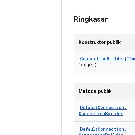
Ringkasan
Konstruktor publik
Connection
Builder
(
IRu
logger)
Metode publik
Default
Connection
.
Connection
Builder
Default
Connection
.