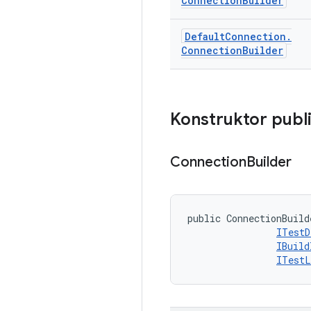
Connection
Builder
Default
Connection
.
Connection
Builder
Konstruktor publ
Connection
Builder
public ConnectionBuild
ITestD
IBuild
ITestL