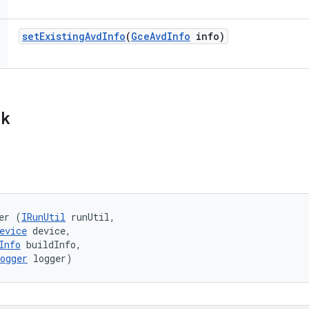
set
Existing
Avd
Info
(
Gce
Avd
Info
info)
ik
er (
IRunUtil
 runUtil, 

evice
 device, 

Info
 buildInfo, 

ogger
 logger)