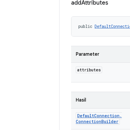
add
Attributes
public 
DefaultConnecti
Parameter
attributes
Hasil
Default
Connection
.
Connection
Builder