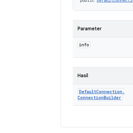
public 
DefaultConnecti
Parameter
info
Hasil
Default
Connection
.
Connection
Builder