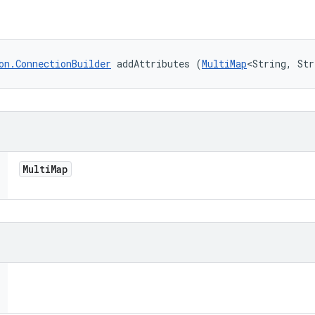
on.ConnectionBuilder
 addAttributes (
MultiMap
<String, Str
Multi
Map