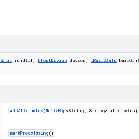
n
Util
run
Util
,
ITest
Device
device
,
IBuild
Info
build
In
add
Attributes
(
Multi
Map
<String
,
String> attributes)
mark
Preexisting
()