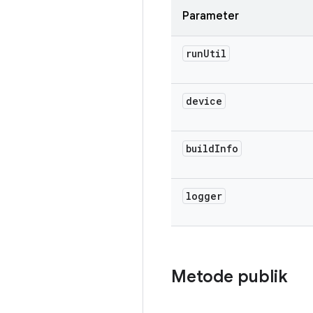
Parameter
run
Util
device
build
Info
logger
Metode publik