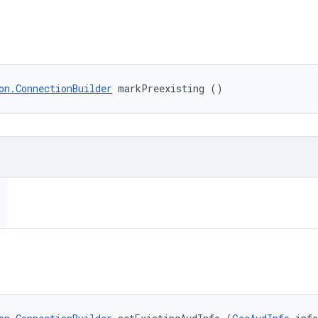
on.ConnectionBuilder
 markPreexisting ()