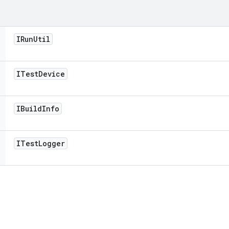
IRun
Util
ITest
Device
IBuild
Info
ITest
Logger