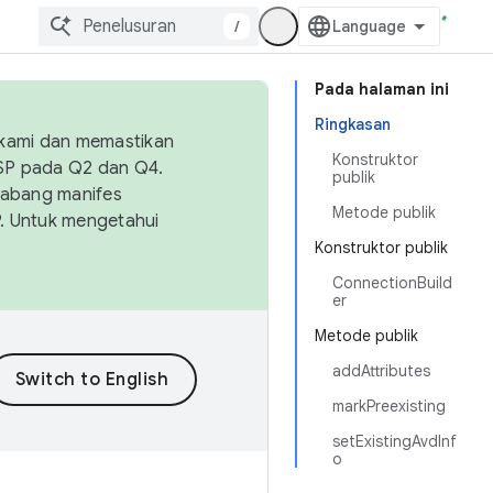
/
Pada halaman ini
Ringkasan
 kami dan memastikan
Konstruktor
OSP pada Q2 dan Q4.
publik
Cabang manifes
Metode publik
SP. Untuk mengetahui
Konstruktor publik
ConnectionBuild
er
Metode publik
addAttributes
markPreexisting
setExistingAvdInf
o