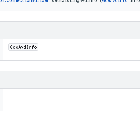
on.ConnectionBuilder
 setExistingAvdInfo (
GceAvdInfo
 inf
Gce
Avd
Info