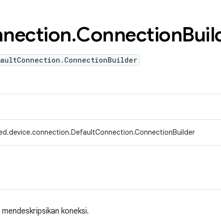
nection
.
Connection
Buil
faultConnection.ConnectionBuilder
ed.device.connection.DefaultConnection.ConnectionBuilder
 mendeskripsikan koneksi.