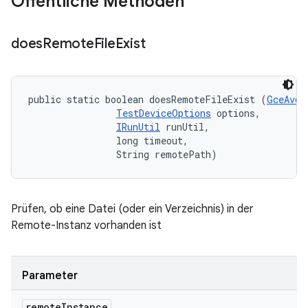
Öffentliche Methoden
does
Remote
File
Exist
public static boolean doesRemoteFileExist (
GceAvdI
TestDeviceOptions
 options, 

IRunUtil
 runUtil, 

                long timeout, 

                String remotePath)
Prüfen, ob eine Datei (oder ein Verzeichnis) in der
Remote-Instanz vorhanden ist
Parameter
remote
Instance