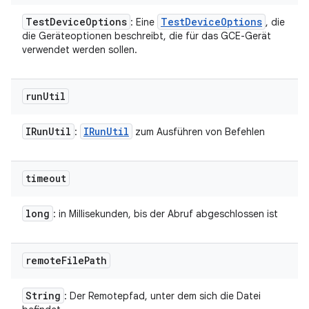
Test
Device
Options
Test
Device
Options
: Eine
, die
die Geräteoptionen beschreibt, die für das GCE-Gerät
verwendet werden sollen.
run
Util
IRun
Util
IRun
Util
:
zum Ausführen von Befehlen
timeout
long
: in Millisekunden, bis der Abruf abgeschlossen ist
remote
File
Path
String
: Der Remotepfad, unter dem sich die Datei