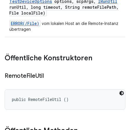
Test
Device
Options
options
,
scp
Args
,
IRun
Util
run
Util
,
long timeout
,
String remote
File
Path
,
File local
File)
ERROR(/File)
vom lokalen Host an die Remote-Instanz
übertragen
Öffentliche Konstruktoren
Remote
File
Util
public RemoteFileUtil ()