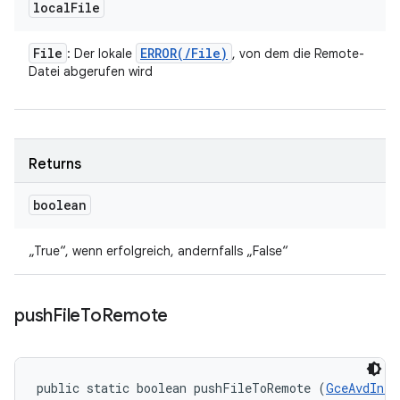
local
File
File
ERROR(
/
File)
: Der lokale
, von dem die Remote-
Datei abgerufen wird
Returns
boolean
„True“, wenn erfolgreich, andernfalls „False“
push
File
To
Remote
public static boolean pushFileToRemote (
GceAvdInfo