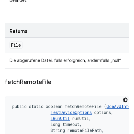
befindet.
Returns
File
Die abgerufene Datei, falls erfolgreich, andernfalls „null“
fetch
Remote
File
public static boolean fetchRemoteFile (
GceAvdInfo
 
TestDeviceOptions
 options, 

IRunUtil
 runUtil, 

                long timeout, 

                String remoteFilePath, 
