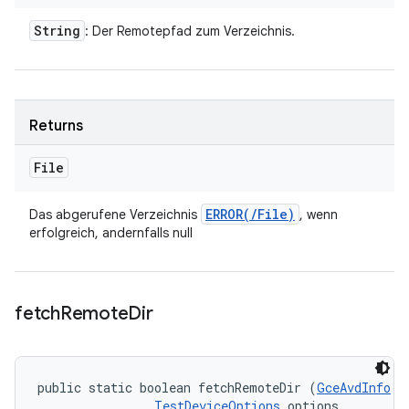
String
: Der Remotepfad zum Verzeichnis.
Returns
File
ERROR(
/
File)
Das abgerufene Verzeichnis
, wenn
erfolgreich, andernfalls null
fetch
Remote
Dir
public static boolean fetchRemoteDir (
GceAvdInfo
 r
TestDeviceOptions
 options, 
