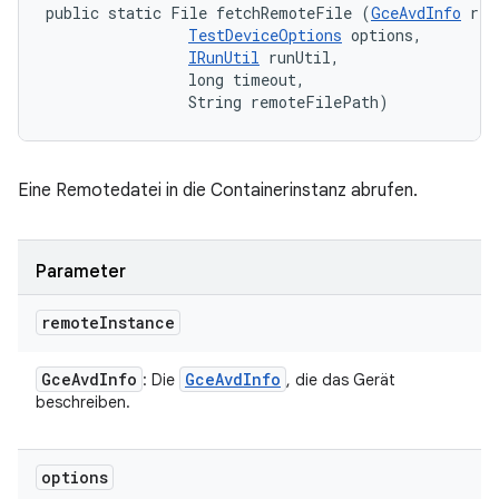
public static File fetchRemoteFile (
GceAvdInfo
 rem
TestDeviceOptions
 options, 

IRunUtil
 runUtil, 

                long timeout, 

                String remoteFilePath)
Eine Remotedatei in die Containerinstanz abrufen.
Parameter
remote
Instance
Gce
Avd
Info
Gce
Avd
Info
: Die
, die das Gerät
beschreiben.
options