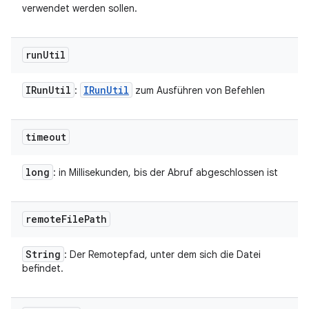
verwendet werden sollen.
run
Util
IRun
Util
IRun
Util
:
zum Ausführen von Befehlen
timeout
long
: in Millisekunden, bis der Abruf abgeschlossen ist
remote
File
Path
String
: Der Remotepfad, unter dem sich die Datei
befindet.