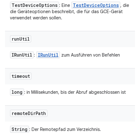
Test
Device
Options
Test
Device
Options
: Eine
, die
die Geräteoptionen beschreibt, die für das GCE-Gerät
verwendet werden sollen.
run
Util
IRun
Util
IRun
Util
:
zum Ausführen von Befehlen
timeout
long
: in Millisekunden, bis der Abruf abgeschlossen ist
remote
Dir
Path
String
: Der Remotepfad zum Verzeichnis.