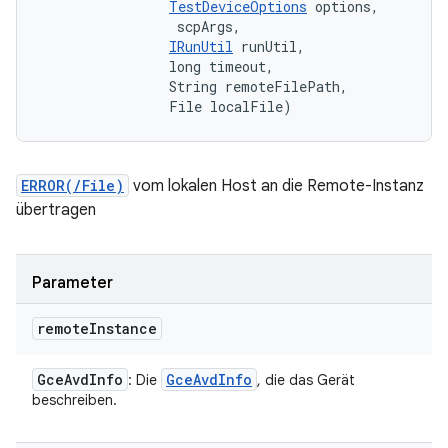
TestDeviceOptions
 options, 

 scpArgs, 

IRunUtil
 runUtil, 

                long timeout, 

                String remoteFilePath, 

                File localFile)
ERROR(/File)
vom lokalen Host an die Remote-Instanz
übertragen
Parameter
remote
Instance
Gce
Avd
Info
Gce
Avd
Info
: Die
, die das Gerät
beschreiben.