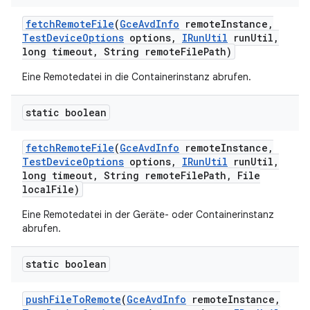
fetch
Remote
File
(
Gce
Avd
Info
remote
Instance
,
Test
Device
Options
options
,
IRun
Util
run
Util
,
long timeout
,
String remote
File
Path)
Eine Remotedatei in die Containerinstanz abrufen.
static boolean
fetch
Remote
File
(
Gce
Avd
Info
remote
Instance
,
Test
Device
Options
options
,
IRun
Util
run
Util
,
long timeout
,
String remote
File
Path
,
File
local
File)
Eine Remotedatei in der Geräte- oder Containerinstanz
abrufen.
static boolean
push
File
To
Remote
(
Gce
Avd
Info
remote
Instance
,