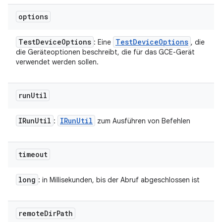
options
Test
Device
Options
Test
Device
Options
: Eine
, die
die Geräteoptionen beschreibt, die für das GCE-Gerät
verwendet werden sollen.
run
Util
IRun
Util
IRun
Util
:
zum Ausführen von Befehlen
timeout
long
: in Millisekunden, bis der Abruf abgeschlossen ist
remote
Dir
Path