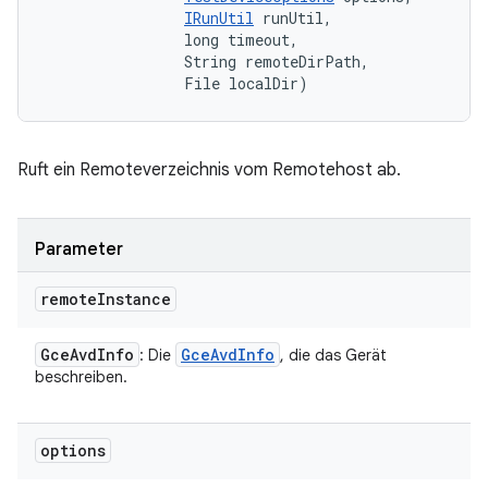
IRunUtil
 runUtil, 

                long timeout, 

                String remoteDirPath, 

                File localDir)
Ruft ein Remoteverzeichnis vom Remotehost ab.
Parameter
remote
Instance
Gce
Avd
Info
Gce
Avd
Info
: Die
, die das Gerät
beschreiben.
options