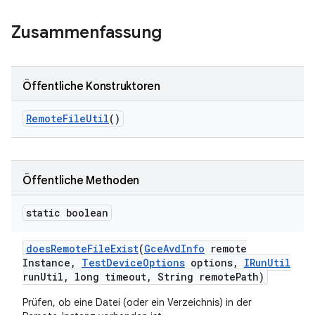
Zusammenfassung
Öffentliche Konstruktoren
Remote
File
Util
()
Öffentliche Methoden
static boolean
does
Remote
File
Exist
(
Gce
Avd
Info
remote
Instance
,
Test
Device
Options
options
,
IRun
Util
run
Util
,
long timeout
,
String remote
Path)
Prüfen, ob eine Datei (oder ein Verzeichnis) in der