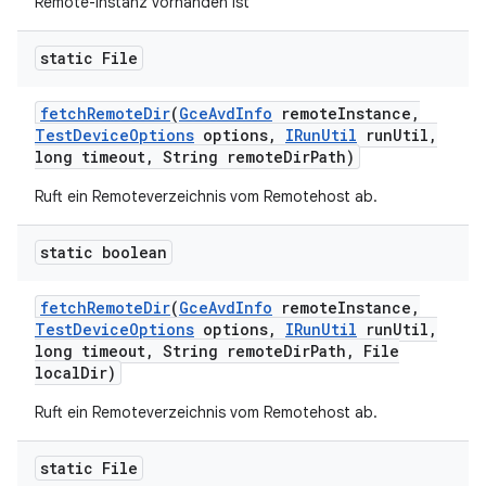
Remote-Instanz vorhanden ist
static File
fetch
Remote
Dir
(
Gce
Avd
Info
remote
Instance
,
Test
Device
Options
options
,
IRun
Util
run
Util
,
long timeout
,
String remote
Dir
Path)
Ruft ein Remoteverzeichnis vom Remotehost ab.
static boolean
fetch
Remote
Dir
(
Gce
Avd
Info
remote
Instance
,
Test
Device
Options
options
,
IRun
Util
run
Util
,
long timeout
,
String remote
Dir
Path
,
File
local
Dir)
Ruft ein Remoteverzeichnis vom Remotehost ab.
static File