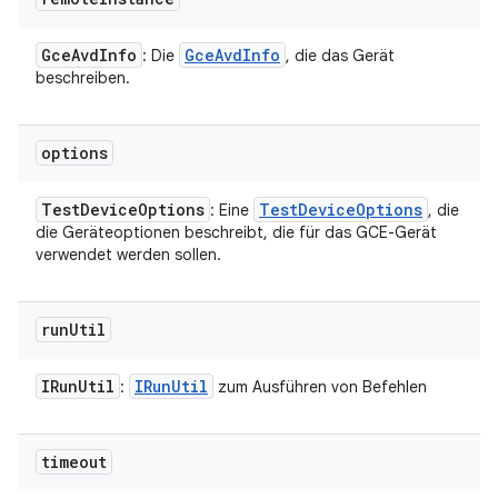
Gce
Avd
Info
Gce
Avd
Info
: Die
, die das Gerät
beschreiben.
options
Test
Device
Options
Test
Device
Options
: Eine
, die
die Geräteoptionen beschreibt, die für das GCE-Gerät
verwendet werden sollen.
run
Util
IRun
Util
IRun
Util
:
zum Ausführen von Befehlen
timeout