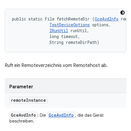
public static File fetchRemoteDir (
GceAvdInfo
 remo
TestDeviceOptions
 options, 

IRunUtil
 runUtil, 

                long timeout, 

                String remoteDirPath)
Ruft ein Remoteverzeichnis vom Remotehost ab.
Parameter
remote
Instance
Gce
Avd
Info
Gce
Avd
Info
: Die
, die das Gerät
beschreiben.