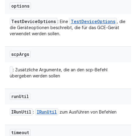
options
Test
Device
Options
Test
Device
Options
: Eine
, die
die Geräteoptionen beschreibt, die für das GCE-Gerät
verwendet werden sollen.
scp
Args
: Zusätzliche Argumente, die an den scp-Befehl
übergeben werden sollen
run
Util
IRun
Util
IRun
Util
:
zum Ausführen von Befehlen
timeout