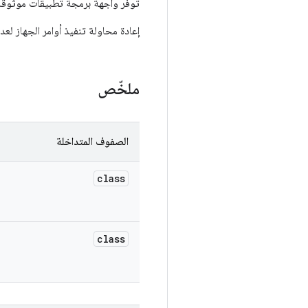
توفّر واجهة برمجة تطبيقات موثوقة وأ
إعادة محاولة تنفيذ أوامر الجهاز ل
ملخّص
الصفوف المتداخلة
class
class