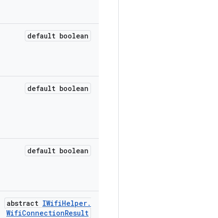
default boolean
default boolean
default boolean
abstract
IWifi
Helper
.
Wifi
Connection
Result