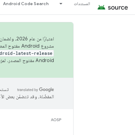
المستندات
Android Code Search
اعتبارًا من
مشروع Android مفتوح المصدر (AOSP) في الربعَين الثاني والرابع. لبناء مشروع Android مفتوح المصدر والمساهمة فيه، استخدِم
droid-latest-release
Android مفتوح المصدر. لمزيد من المعلومات، يُرجى الاطّلاع على
المفضّلة، وقد تتضمّن بعض الأ
AOSP