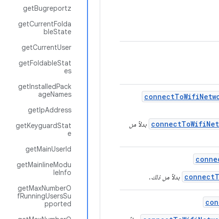
getBugreportz
getCurrentFolda
bleState
getCurrentUser
getFoldableStat
es
getInstalledPack
ageNames
connect
To
Wifi
Netw
getIpAddress
connectToWifiNet
بدلاً من
getKeyguardStat
e
getMainUserId
conne
getMainlineModu
leInfo
connectT
بدلاً من ذلك.
getMaxNumberO
fRunningUsersSu
con
pported