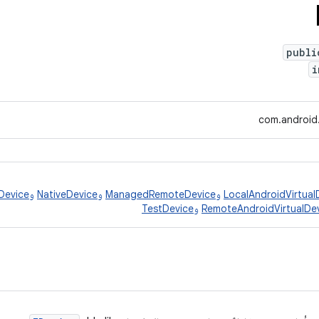
publi
i
com.android.
LocalAndroidVirtual
و
ManagedRemoteDevice
و
NativeDevice
و
Device
RemoteAndroidVirtualDe
و
TestDevice