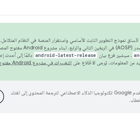
 عام 2026، ولضمان اتّساق نموذج التطوير الثابت الأساسي واستقرار المنصة في النظام المت
an
. سيشير فرع بيان
android-latest-release
دائمًا إلى أحدث إ
التغييرات في مشروع Android مفتوح المصدر
تستخدم Google تكنولوجيا الذكاء الاصطناعي لترجمة المحتوى إلى لغتك
خطاء.