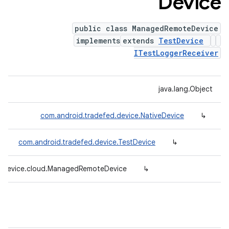
Device
public class ManagedRemoteDevice
implements
extends
TestDevice
ITestLoggerReceiver
java.lang.Object
com.android.tradefed.device.NativeDevice
↳
com.android.tradefed.device.TestDevice
↳
d.device.cloud.ManagedRemoteDevice
↳