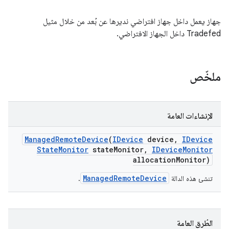
جهاز يعمل داخل جهاز افتراضي نديرها عن بُعد من خلال مثيل
Tradefed داخل الجهاز الافتراضي.
ملخّص
الإنشاءات العامة
Managed
Remote
Device
(
IDevice
device
,
IDevice
State
Monitor
state
Monitor
,
IDevice
Monitor
allocation
Monitor)
ManagedRemoteDevice
تنشئ هذه الدالة
.
الطُرق العامة