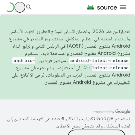
اعتبارًا من عام 2026، ولضمان اتّساق نموذج التطوير الثابت الأساسي
واستقرار المنصة في النظام المتكامل، سننشر رمز المصدر في مشروع
Android مفتوح المصدر (AOSP) في الربعَين الثاني والرابع. لبناء
مشروع Android مفتوح المصدر والمساهمة فيه، استخدِم
android-latest-release
. سيشير فرع بيان
android-
latest-release
دائمًا إلى أحدث إصدار تم نشره في مشروع
Android مفتوح المصدر. لمزيد من المعلومات، يُرجى الاطّلاع على
التغييرات في مشروع Android مفتوح المصدر
.
تستخدم Google تكنولوجيا الذكاء الاصطناعي لترجمة المحتوى إلى
لغتك المفضّلة، وقد تتضمّن بعض الأخطاء.