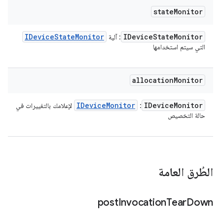
state
Monitor
IDevice
State
Monitor
IDevice
State
Monitor
: آلية
التي سيتم استخدامها
allocation
Monitor
IDevice
Monitor
IDevice
Monitor
:
لإعلامك بالتغييرات في
حالة التخصيص
الطُرق العامة
post
Invocation
Tear
Down