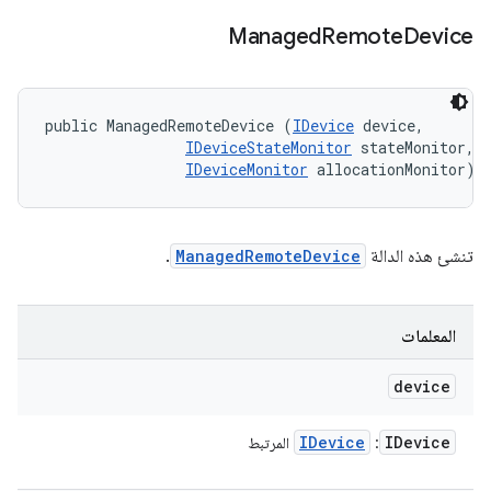
Managed
Remote
Device
public ManagedRemoteDevice (
IDevice
 device, 

IDeviceStateMonitor
 stateMonitor, 

IDeviceMonitor
 allocationMonitor)
تنشئ هذه الدالة
ManagedRemoteDevice
.
المعلمات
device
IDevice
IDevice
:
المرتبط