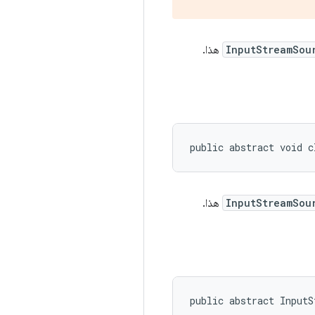
InputStreamSou
هذا.
public abstract void c
InputStreamSou
هذا.
public abstract InputS