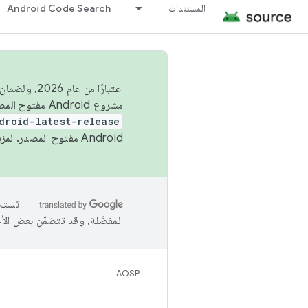
المستندات
Android Code Search
اعتبارًا من
مشروع Android مفتوح المصدر (AOSP) في الربعَين الثاني والرابع. لبناء مشروع Android مفتوح المصدر والمساهمة فيه، استخدِم
droid-latest-release
Android مفتوح المصدر. لمزيد من المعلومات، يُرجى الاطّلاع على
المفضّلة، وقد تتضمّن بعض الأ
AOSP