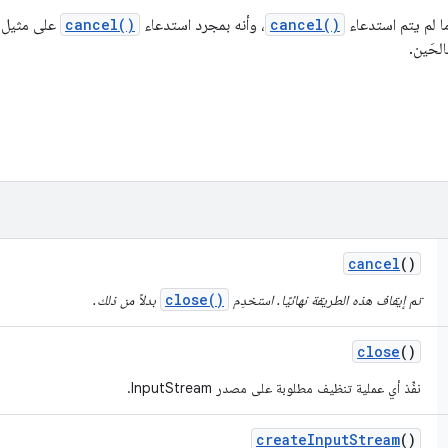
ا لم يتم استدعاء
cancel()
، وأنه بمجرد استدعاء
cancel()
على مثيل،
لحَين.
cancel
()
close()
تم إيقاف هذه الطريقة نهائيًا. استخدِم
بدلاً من ذلك.
close
()
نفِّذ أي عملية تنظيف مطلوبة على مصدر InputStream.
create
Input
Stream
()