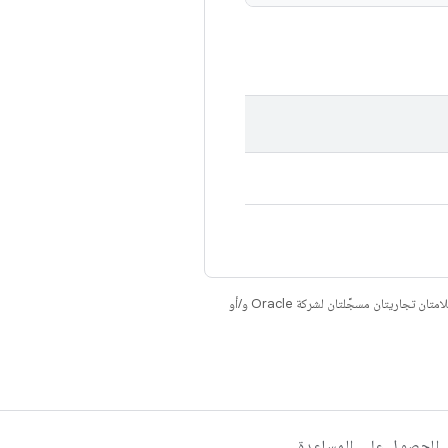
. إنّ Java وOpenJDK هما علامتان تجاريتان مسجَّلتان لشركة Oracle و/أو
الحصول على المساعدة