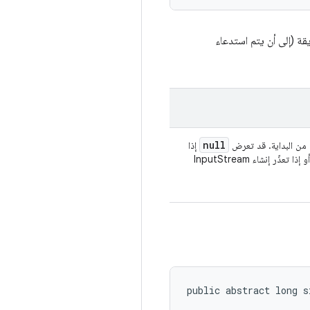
قة (إلى أن يتم استدعاء
null
 من البداية. قد تعرض
إذا
، أو إذا تعذّر إنشاء InputStream
public abstract long s