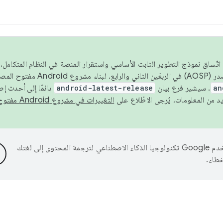
 عام 2026، ولضمان اتّساق نموذج التطوير الثابت الأساسي واستقرار المنصة في النظام المت
an
. سيشير فرع بيان
android-latest-release
دائمًا إلى أحدث إ
التغييرات في مشروع Android مفتوح المصدر
تستخدم Google تكنولوجيا الذكاء الاصطناعي لترجمة المحتوى إلى لغتك
خطاء.