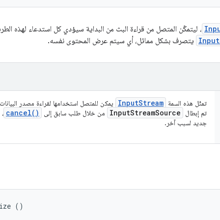
Inp
، ليتمكّن المتصل من قراءة البث من البداية سيؤدي كل استدعاء لهذه الطري
Input
يتصرف بشكل مماثل، أي سيتم عرض المحتوى نفسه.
Input
Stream
تمثّل هذه السمة
يمكن للمتصل استخدامها لقراءة مصدر البيانات
cancel(
)
Input
Stream
Source
تم إبطال
من خلال طلب سابق إلى
جديد لسبب آخر.
ize ()