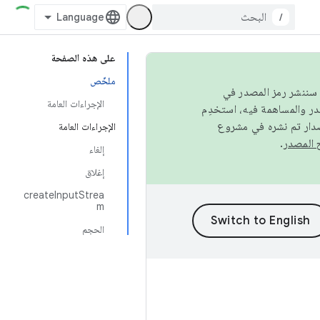
/
على هذه الصفحة
ملخّص
كامل، سننشر رمز المصدر في
الإجراءات العامة
صدار تم نشره في مشروع
الإجراءات العامة
.
إلغاء
إغلاق
createInputStrea
m
الحجم