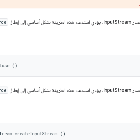
ي إلى إبطال
rce
lose ()
ي إلى إبطال
rce
tream createInputStream ()