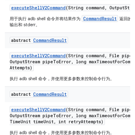
execute
Shell
V2Command
(String command
,
Output
Stre
CommandResult
用于执行 adb shell 命令并将结果作为
返回的
输出和 stderr。
abstract
Command
Result
execute
Shell
V2Command
(String command
,
File pipe
A
Output
Stream pipe
To
Error
,
long max
Timeout
For
Comm
Attempts)
执行 adb shell 命令，并使用更多参数来控制命令行为。
abstract
Command
Result
execute
Shell
V2Command
(String command
,
File pipe
A
Output
Stream pipe
To
Error
,
long max
Timeout
For
Comm
Time
Unit time
Unit
,
int retry
Attempts)
执行 adb shell 命令，并使用更多参数来控制命令行为。