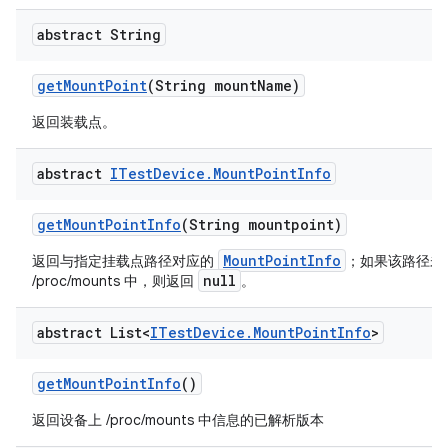
abstract String
get
Mount
Point
(String mount
Name)
返回装载点。
abstract
ITest
Device
.
Mount
Point
Info
get
Mount
Point
Info
(String mountpoint)
MountPointInfo
返回与指定挂载点路径对应的
；如果该路径未
null
/proc/mounts 中，则返回
。
abstract List<
ITest
Device
.
Mount
Point
Info
>
get
Mount
Point
Info
()
返回设备上 /proc/mounts 中信息的已解析版本