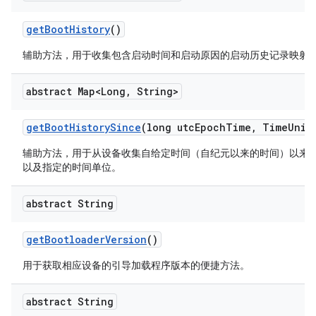
get
Boot
History
()
辅助方法，用于收集包含启动时间和启动原因的启动历史记录映射
abstract Map<Long
,
String>
get
Boot
History
Since
(long utc
Epoch
Time
,
Time
Unit
辅助方法，用于从设备收集自给定时间（自纪元以来的时间）以来
以及指定的时间单位。
abstract String
get
Bootloader
Version
()
用于获取相应设备的引导加载程序版本的便捷方法。
abstract String