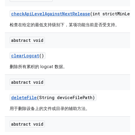
check
Api
Level
Against
Next
Release
(int strict
Min
Leve
检查在给定的最低支持级别下，某项功能当前是否受支持。
abstract void
clear
Logcat
()
删除所有累积的 logcat 数据。
abstract void
delete
File
(String device
File
Path)
用于删除设备上的文件或目录的辅助方法。
abstract void