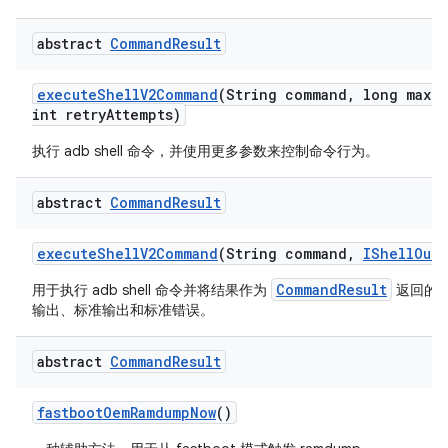
abstract
Command
Result
execute
Shell
V2Command
(String command
,
long max
T
int retry
Attempts)
执行 adb shell 命令，并使用更多参数来控制命令行为。
abstract
Command
Result
execute
Shell
V2Command
(String command
,
IShell
Outp
CommandResult
用于执行 adb shell 命令并将结果作为
返回的
输出、标准输出和标准错误。
abstract
Command
Result
fastboot
Oem
Ramdump
Now
()