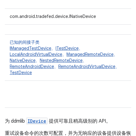
com.android.tradefed.device.INativeDevice
已知的间接子类
IManagedTestDevice
、
ITestDevice
、
LocalAndroidVirtualDevice
、
ManagedRemoteDevice
、
NativeDevice
、
NestedRemoteDevice
、
RemoteAndroidDevice
、
RemoteAndroidVirtualDevice
、
TestDevice
为 ddmlib
IDevice
提供可靠且稍高级别的 API。
重试设备命令的次数可配置，并为无响应的设备提供设备恢