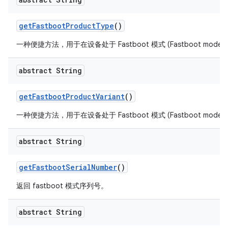
get
Fastboot
Product
Type
()
一种便捷方法，用于在设备处于 Fastboot 模式 (Fastboot mod
abstract String
get
Fastboot
Product
Variant
()
一种便捷方法，用于在设备处于 Fastboot 模式 (Fastboot mod
abstract String
get
Fastboot
Serial
Number
()
返回 fastboot 模式序列号。
abstract String