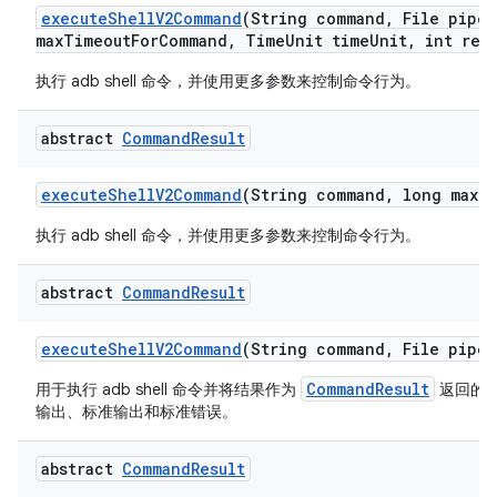
execute
Shell
V2Command
(String command
,
File pipe
A
max
Timeout
For
Command
,
Time
Unit time
Unit
,
int retr
执行 adb shell 命令，并使用更多参数来控制命令行为。
abstract
Command
Result
execute
Shell
V2Command
(String command
,
long max
T
执行 adb shell 命令，并使用更多参数来控制命令行为。
abstract
Command
Result
execute
Shell
V2Command
(String command
,
File pipe
A
CommandResult
用于执行 adb shell 命令并将结果作为
返回的
输出、标准输出和标准错误。
abstract
Command
Result