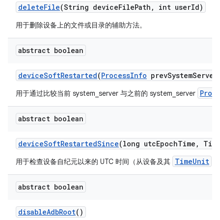
delete
File
(String device
File
Path
,
int user
Id)
用于删除设备上的文件或目录的辅助方法。
abstract boolean
device
Soft
Restarted
(
Process
Info
prev
System
Server
Proc
用于通过比较当前 system_server 与之前的 system_server
abstract boolean
device
Soft
Restarted
Since
(long utc
Epoch
Time
,
Tim
TimeUnit
用于检查设备自纪元以来的 UTC 时间（从设备及其
获
abstract boolean
disable
Adb
Root
()