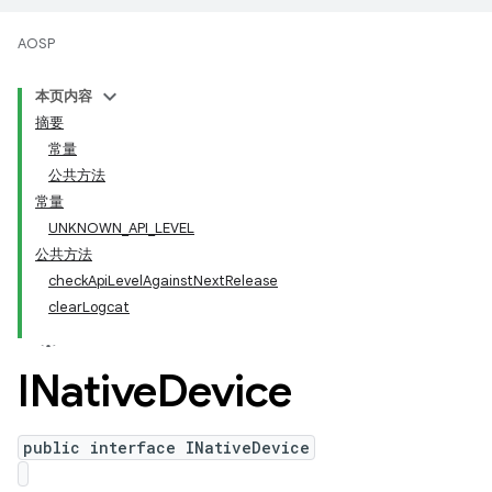
AOSP
本页内容
摘要
常量
公共方法
常量
UNKNOWN_API_LEVEL
公共方法
checkApiLevelAgainstNextRelease
clearLogcat
INative
Device
public interface INativeDevice