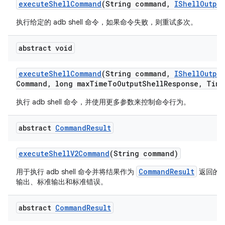
execute
Shell
Command
(String command
,
IShell
Output
执行给定的 adb shell 命令，如果命令失败，则重试多次。
abstract void
execute
Shell
Command
(String command
,
IShell
Output
Command
,
long max
Time
To
Output
Shell
Response
,
Time
执行 adb shell 命令，并使用更多参数来控制命令行为。
abstract
Command
Result
execute
Shell
V2Command
(String command)
CommandResult
用于执行 adb shell 命令并将结果作为
返回的
输出、标准输出和标准错误。
abstract
Command
Result