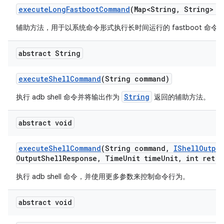
execute
Long
Fastboot
Command
(Map<String
,
String> e
辅助方法，用于以系统命令形式执行长时间运行的 fastboot 命
abstract String
execute
Shell
Command
(String command)
String
执行 adb shell 命令并将输出作为
返回的辅助方法。
abstract void
execute
Shell
Command
(String command
,
IShell
Output
Output
Shell
Response
,
Time
Unit time
Unit
,
int retry
执行 adb shell 命令，并使用更多参数来控制命令行为。
abstract void