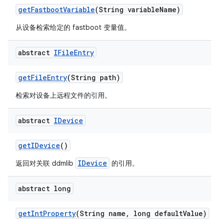
get
Fastboot
Variable
(String variable
Name)
从设备检索给定的 fastboot 变量值。
abstract
IFile
Entry
get
File
Entry
(String path)
检索对设备上远程文件的引用。
abstract
IDevice
get
IDevice
()
IDevice
返回对关联 ddmlib
的引用。
abstract long
get
Int
Property
(String name
,
long default
Value)