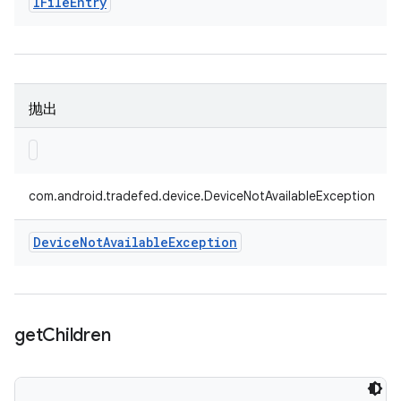
IFile
Entry
抛出
com.android.tradefed.device.DeviceNotAvailableException
Device
Not
Available
Exception
get
Children