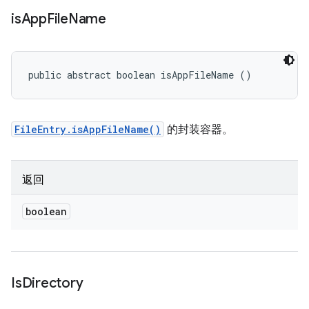
is
App
File
Name
public abstract boolean isAppFileName ()
FileEntry.isAppFileName()
的封装容器。
返回
boolean
Is
Directory