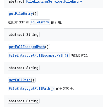
abstract
File
Listing
Service
.
File
Entry
get
File
Entry
()
FileEntry
返回对 ddmlib
的引用。
abstract String
get
Full
Escaped
Path
()
FileEntry.getFullEscapedPath()
的封装容器。
abstract String
get
Full
Path
()
FileEntry.getFullPath()
的封装容器。
abstract String