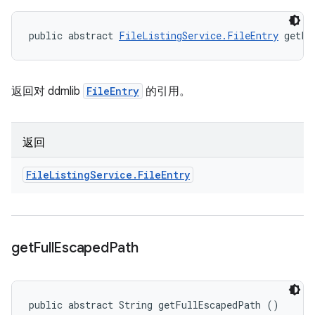
public abstract 
FileListingService.FileEntry
 getFi
返回对 ddmlib
FileEntry
的引用。
返回
File
Listing
Service
.
File
Entry
get
Full
Escaped
Path
public abstract String getFullEscapedPath ()