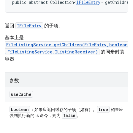
public abstract Collection<
IFileEntry
> getChildren
返回
IFileEntry
的子项。
基本上是
FileListingService.getChildren(FileEntry,boolean
,FileListingService.IListingReceiver)
的同步封装
容器
参数
use
Cache
boolean
true
：如果应返回缓存的子项（如有）。
如果应
false
强制执行新的 ls 命令，则为
。