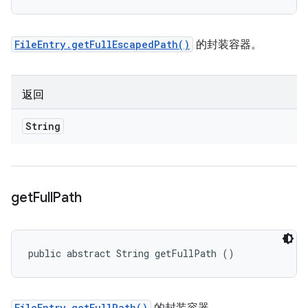
FileEntry.getFullEscapedPath()
的封装容器。
返回
String
get
Full
Path
public abstract String getFullPath ()
FileEntry.getFullPath()