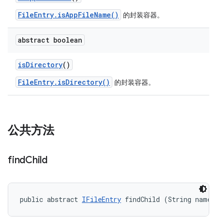
FileEntry.isAppFileName()
的封装容器。
abstract boolean
is
Directory
()
FileEntry.isDirectory()
的封装容器。
公共方法
find
Child
public abstract 
IFileEntry
 findChild (String name)