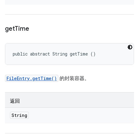
get
Time
public abstract String getTime ()
FileEntry.getTime()
的封装容器。
返回
String