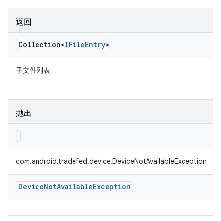
返回
Collection<
IFile
Entry
>
子文件列表
抛出
com.android.tradefed.device.DeviceNotAvailableException
Device
Not
Available
Exception