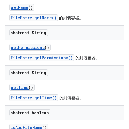
get
Name
()
FileEntry.getName()
的封装容器。
abstract String
get
Permissions
()
FileEntry.getPermissions()
的封装容器。
abstract String
get
Time
()
FileEntry.getTime()
的封装容器。
abstract boolean
is
App
File
Name
()