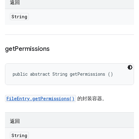
返回
String
get
Permissions
public abstract String getPermissions ()
FileEntry.getPermissions()
的封装容器。
返回
String