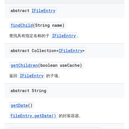
abstract
IFile
Entry
find
Child
(String name)
IFileEntry
查找具有指定名称的子
。
abstract Collection<
IFile
Entry
>
get
Children
(boolean use
Cache)
IFileEntry
返回
的子项。
abstract String
get
Date
()
FileEntry.getDate()
的封装容器。