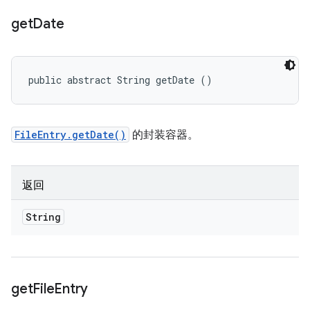
get
Date
public abstract String getDate ()
FileEntry.getDate()
的封装容器。
返回
String
get
File
Entry