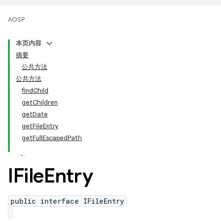
AOSP
本页内容
摘要
公共方法
公共方法
findChild
getChildren
getDate
getFileEntry
getFullEscapedPath
IFile
Entry
public interface IFileEntry