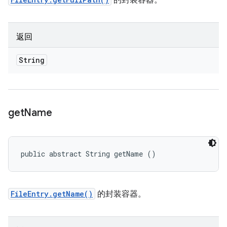
的封装容器。
返回
String
get
Name
public abstract String getName ()
FileEntry.getName()
的封装容器。