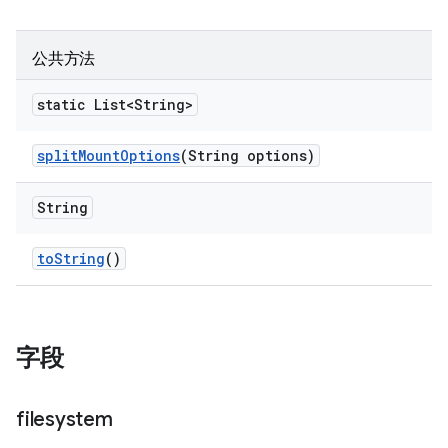
公共方法
static List<String>
split
Mount
Options
(String options)
String
to
String
()
字段
filesystem