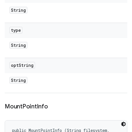
String
type
String
opt
String
String
Mount
Point
Info
public MountPointInfo (String filesystem, 
