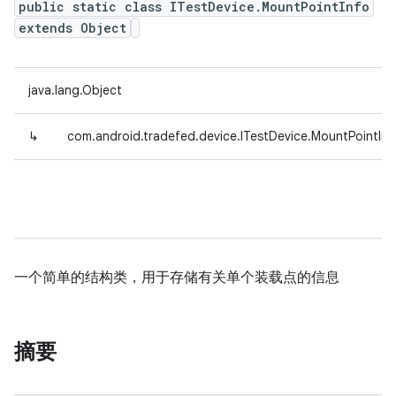
public static class ITestDevice.MountPointInfo
extends Object
java.lang.Object
↳
com.android.tradefed.device.ITestDevice.MountPointInf
一个简单的结构类，用于存储有关单个装载点的信息
摘要