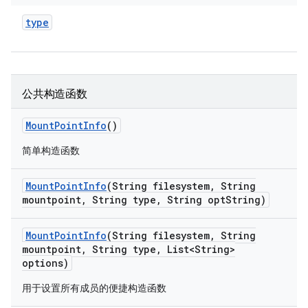
type
公共构造函数
Mount
Point
Info
()
简单构造函数
Mount
Point
Info
(String filesystem
,
String
mountpoint
,
String type
,
String opt
String)
Mount
Point
Info
(String filesystem
,
String
mountpoint
,
String type
,
List<String>
options)
用于设置所有成员的便捷构造函数