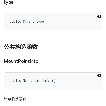
type
public String type
公共构造函数
Mount
Point
Info
public MountPointInfo ()
简单构造函数