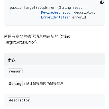
public TargetSetupError (String reason, 

DeviceDescriptor
 descriptor, 

ErrorIdentifier
 errorId)
使用有意义的错误消息构造新的 (@link
TargetSetupError}。
参数
reason
String
：描述错误原因的错误消息
descriptor