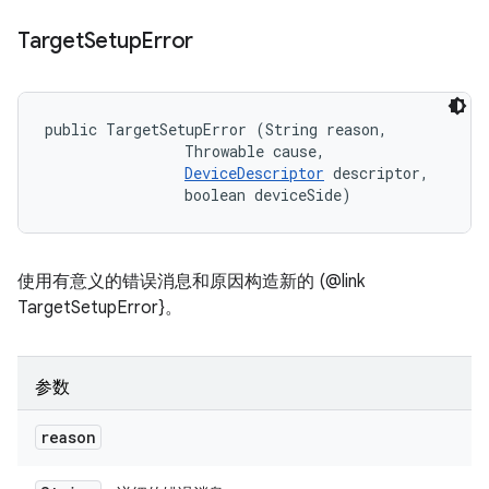
Target
Setup
Error
public TargetSetupError (String reason, 

                Throwable cause, 

DeviceDescriptor
 descriptor, 

                boolean deviceSide)
使用有意义的错误消息和原因构造新的 (@link
TargetSetupError}。
参数
reason