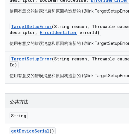
descriptor
,
boolean device
Side
,
Error
Identifier
e
使用有意义的错误消息和原因构造新的 (@link TargetSetupError}
Target
Setup
Error
(String reason
,
Throwable cause
,
descriptor
,
Error
Identifier
error
Id)
使用有意义的错误消息和原因构造新的 (@link TargetSetupError}
Target
Setup
Error
(String reason
,
Throwable cause
,
Id)
使用有意义的错误消息和原因构造新的 (@link TargetSetupError}
公共方法
String
get
Device
Serial
()