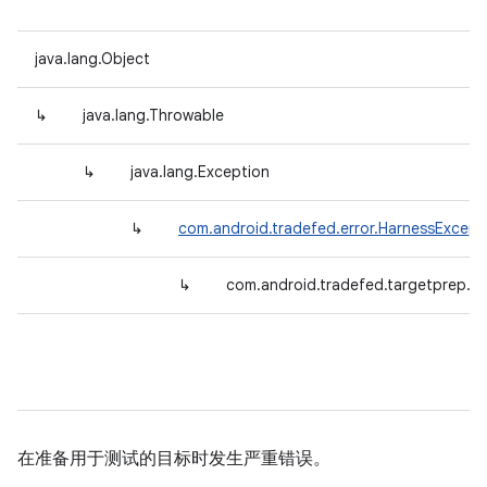
java.lang.Object
↳
java.lang.Throwable
↳
java.lang.Exception
↳
com.android.tradefed.error.HarnessExcept
↳
com.android.tradefed.targetprep.T
在准备用于测试的目标时发生严重错误。