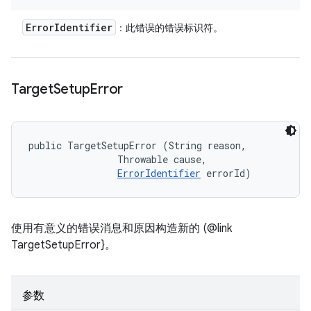
Error
Identifier
：此错误的错误标识符。
Target
Setup
Error
public TargetSetupError (String reason, 

                Throwable cause, 

ErrorIdentifier
 errorId)
使用有意义的错误消息和原因构造新的 (@link
TargetSetupError}。
参数