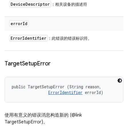
Device
Descriptor
：相关设备的描述符
error
Id
Error
Identifier
：此错误的错误标识符。
Target
Setup
Error
public TargetSetupError (String reason, 

ErrorIdentifier
 errorId)
使用有意义的错误消息构造新的 (@link
TargetSetupError}。