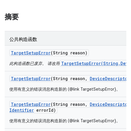
摘要
公共构造函数
Target
Setup
Error
(String reason)
TargetSetupError(String,Devi
此构造函数已废弃。 请改用
Target
Setup
Error
(String reason
,
Device
Descriptor
使用有意义的错误消息构造新的 (@link TargetSetupError}。
Target
Setup
Error
(String reason
,
Device
Descriptor
Identifier
error
Id)
使用有意义的错误消息构造新的 (@link TargetSetupError}。