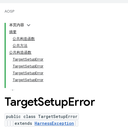
AOSP
本页内容
摘要
公共构造函数
公共方法
公共构造函数
TargetSetupError
TargetSetupError
TargetSetupError
TargetSetupError
Target
Setup
Error
public class TargetSetupError
extends
HarnessException