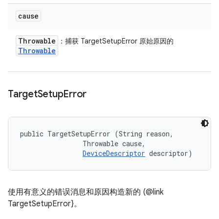
cause
Throwable
：捕获 TargetSetupError 原始原因的
Throwable
Target
Setup
Error
public TargetSetupError (String reason, 

                Throwable cause, 

DeviceDescriptor
 descriptor)
使用有意义的错误消息和原因构造新的 (@link
TargetSetupError}。