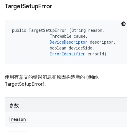
Target
Setup
Error
public TargetSetupError (String reason, 

                Throwable cause, 

DeviceDescriptor
 descriptor, 

                boolean deviceSide, 

ErrorIdentifier
 errorId)
使用有意义的错误消息和原因构造新的 (@link
TargetSetupError}。
参数
reason