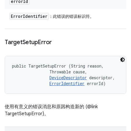
error
Id
Error
Identifier
：此错误的错误标识符。
Target
Setup
Error
public TargetSetupError (String reason, 

                Throwable cause, 

DeviceDescriptor
 descriptor, 

ErrorIdentifier
 errorId)
使用有意义的错误消息和原因构造新的 (@link
TargetSetupError}。