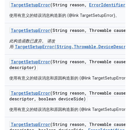
Target
Setup
Error
(String reason
,
Error
Identifier
e
使用有意义的错误消息构造新的 (@link TargetSetupError}。
Target
Setup
Error
(String reason
,
Throwable cause)
此构造函数已废弃。 请改
TargetSetupError(String,Throwable,DeviceDescri
用
Target
Setup
Error
(String reason
,
Throwable cause
,
descriptor)
使用有意义的错误消息和原因构造新的 (@link TargetSetupError}
Target
Setup
Error
(String reason
,
Throwable cause
,
descriptor
,
boolean device
Side)
使用有意义的错误消息和原因构造新的 (@link TargetSetupError}
Target
Setup
Error
(String reason
,
Throwable cause
,