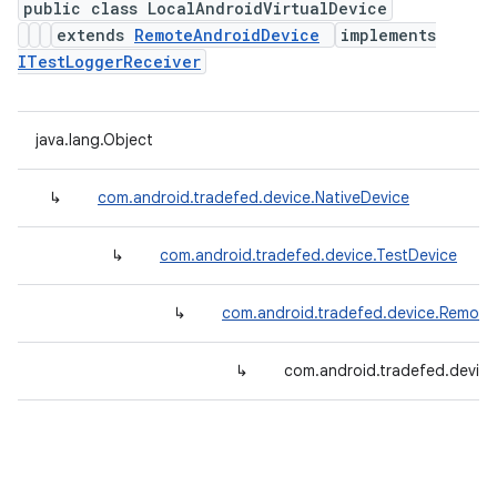
public class LocalAndroidVirtualDevice
extends
RemoteAndroidDevice
implements
ITestLoggerReceiver
java.lang.Object
↳
com.android.tradefed.device.NativeDevice
↳
com.android.tradefed.device.TestDevice
↳
com.android.tradefed.device.Remote
↳
com.android.tradefed.device