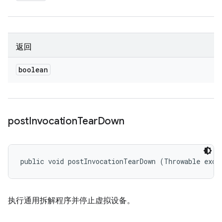
返回
boolean
post
Invocation
Tear
Down
public void postInvocationTearDown (Throwable exce
执行通用拆解程序并停止虚拟设备。