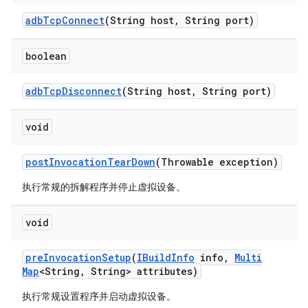
adb
Tcp
Connect
(String host
,
String port)
boolean
adb
Tcp
Disconnect
(String host
,
String port)
void
post
Invocation
Tear
Down
(Throwable exception)
执行常规的拆解程序并停止虚拟设备。
void
pre
Invocation
Setup
(
IBuild
Info
info
,
Multi
Map
<String
,
String> attributes)
执行常规设置程序并启动虚拟设备。