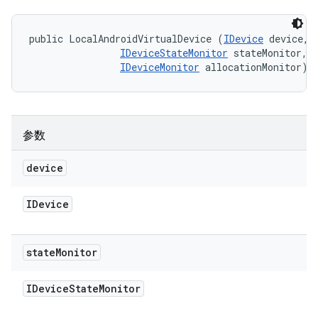
public LocalAndroidVirtualDevice (
IDevice
 device, 

IDeviceStateMonitor
 stateMonitor, 

IDeviceMonitor
 allocationMonitor)
参数
device
IDevice
state
Monitor
IDevice
State
Monitor