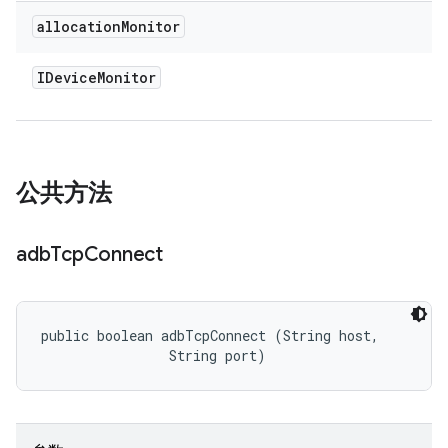
allocation
Monitor
IDevice
Monitor
公共方法
adb
Tcp
Connect
public boolean adbTcpConnect (String host, 

                String port)