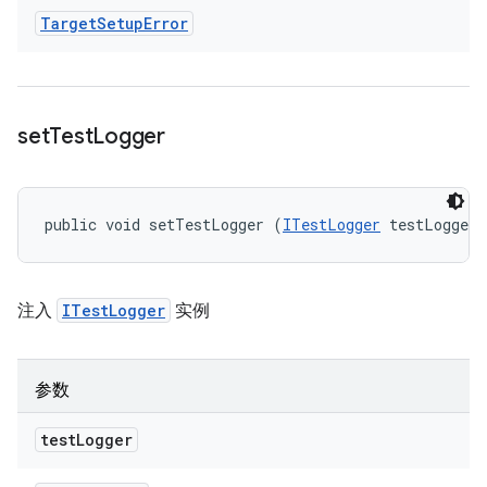
Target
Setup
Error
set
Test
Logger
public void setTestLogger (
ITestLogger
 testLogger)
注入
ITestLogger
实例
参数
test
Logger