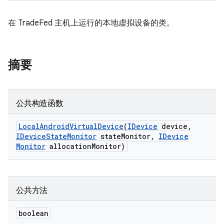
在 TradeFed 主机上运行的本地虚拟设备的类。
摘要
公共构造函数
Local
Android
Virtual
Device
(
IDevice
device
,
IDevice
State
Monitor
state
Monitor
,
IDevice
Monitor
allocation
Monitor)
公共方法
boolean