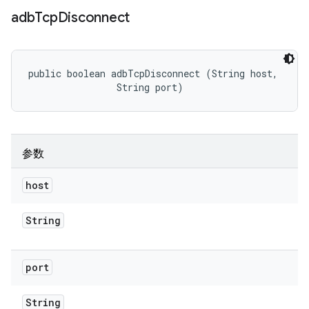
adb
Tcp
Disconnect
public boolean adbTcpDisconnect (String host, 

                String port)
参数
host
String
port
String