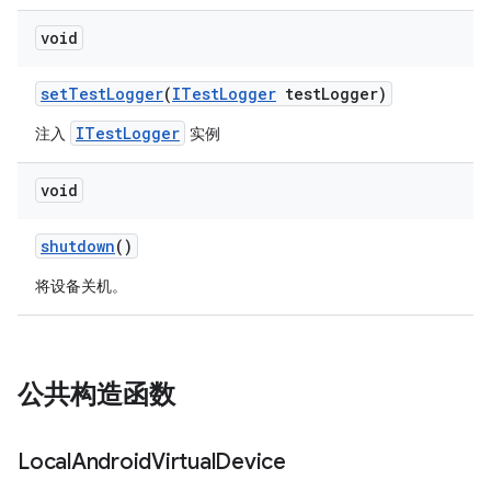
void
set
Test
Logger
(
ITest
Logger
test
Logger)
ITestLogger
注入
实例
void
shutdown
()
将设备关机。
公共构造函数
Local
Android
Virtual
Device