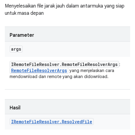
Menyelesaikan file jarak jauh dalam antarmuka yang siap
untuk masa depan
Parameter
args
IRemote
File
Resolver
.
Remote
File
Resolver
Args
:
Remote
File
Resolver
Args
yang menjelaskan cara
mendownload dan remote yang akan didownload.
Hasil
IRemote
File
Resolver
.
Resolved
File