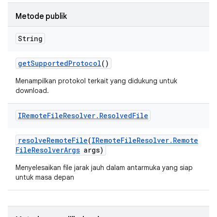
Metode publik
String
get
Supported
Protocol
()
Menampilkan protokol terkait yang didukung untuk
download.
IRemote
File
Resolver
.
Resolved
File
resolve
Remote
File
(
IRemote
File
Resolver
.
Remote
File
Resolver
Args
args)
Menyelesaikan file jarak jauh dalam antarmuka yang siap
untuk masa depan