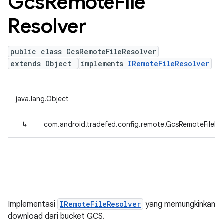
Gcs
Remote
File
Resolver
public class GcsRemoteFileResolver
extends Object
implements
IRemoteFileResolver
java.lang.Object
↳
com.android.tradefed.config.remote.GcsRemoteFileRe
Implementasi
IRemoteFileResolver
yang memungkinkan
download dari bucket GCS.