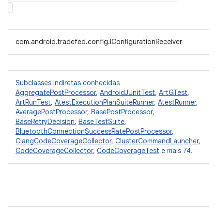
com.android.tradefed.config.IConfigurationReceiver
Subclasses indiretas conhecidas
AggregatePostProcessor
,
AndroidJUnitTest
,
ArtGTest
,
ArtRunTest
,
AtestExecutionPlanSuiteRunner
,
AtestRunner
,
AveragePostProcessor
,
BasePostProcessor
,
BaseRetryDecision
,
BaseTestSuite
,
BluetoothConnectionSuccessRatePostProcessor
,
ClangCodeCoverageCollector
,
ClusterCommandLauncher
,
CodeCoverageCollector
,
CodeCoverageTest
e mais 74.