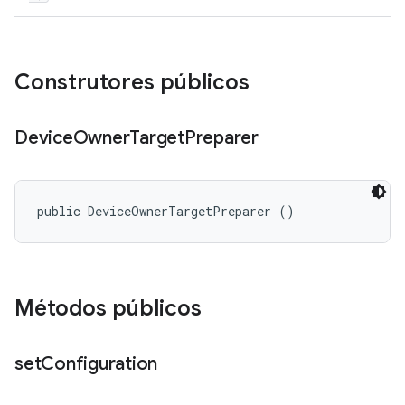
Construtores públicos
Device
Owner
Target
Preparer
public DeviceOwnerTargetPreparer ()
Métodos públicos
set
Configuration