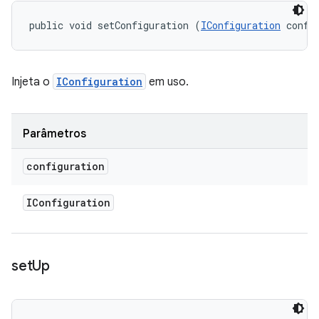
public void setConfiguration (
IConfiguration
 confi
Injeta o
IConfiguration
em uso.
Parâmetros
configuration
IConfiguration
set
Up