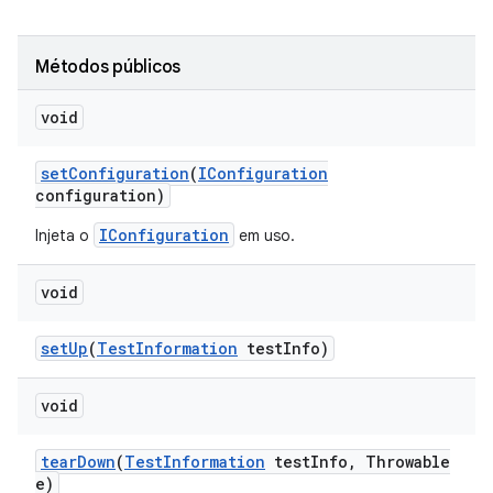
Métodos públicos
void
set
Configuration
(
IConfiguration
configuration)
IConfiguration
Injeta o
em uso.
void
set
Up
(
Test
Information
test
Info)
void
tear
Down
(
Test
Information
test
Info
,
Throwable
e)