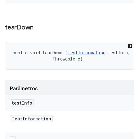
tear
Down
public void tearDown (
TestInformation
 testInfo, 

                Throwable e)
Parâmetros
test
Info
Test
Information