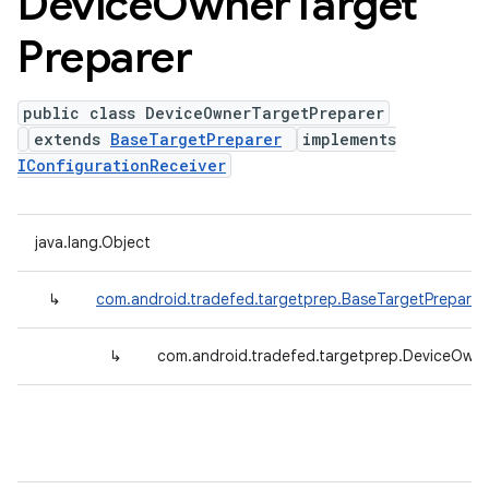
Device
Owner
Target
Preparer
public class DeviceOwnerTargetPreparer
extends
BaseTargetPreparer
implements
IConfigurationReceiver
java.lang.Object
↳
com.android.tradefed.targetprep.BaseTargetPreparer
↳
com.android.tradefed.targetprep.DeviceOwne