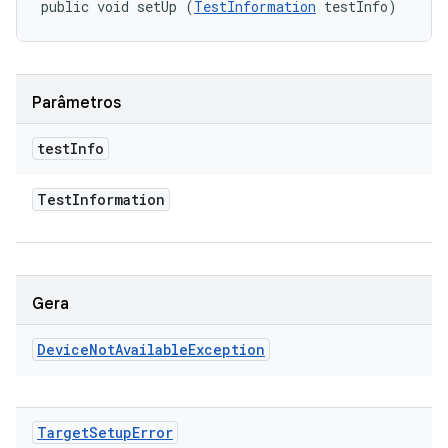
public void setUp (
TestInformation
 testInfo)
Parâmetros
test
Info
Test
Information
Gera
Device
Not
Available
Exception
Target
Setup
Error